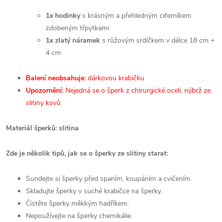
1x hodinky
s krásným a přehledným ciferníkem
zdobeným třpytkami
1x zlatý náramek
s růžovým srdíčkem v délce 18 cm +
4 cm
Balení neobsahuje:
dárkovou krabičku
Upozornění:
Nejedná se o šperk z chirurgické oceli, nýbrž ze
slitiny kovů.
Materiál šperků: slitina
Zde je několik tipů, jak se o šperky ze slitiny starat:
Sundejte si šperky před spaním, koupáním a cvičením.
Skladujte šperky v suché krabičce na šperky.
Čistěte šperky měkkým hadříkem.
Nepoužívejte na šperky chemikálie.