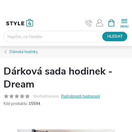
Přejít
na
obsah
NÁKUPNÍ
KOŠÍK
HLEDAT
Dámské hodinky
Dárková sada hodinek -
Dream
Neohodnoceno
Podrobnosti hodnocení
Kód produktu:
15594