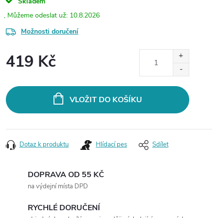
Skladem
10.8.2026
Možnosti doručení
419 Kč
Měrná
cena:
VLOŽIT DO KOŠÍKU
Dotaz k produktu
Hlídací pes
Sdílet
DOPRAVA OD 55 KČ
na výdejní místa DPD
RYCHLÉ DORUČENÍ