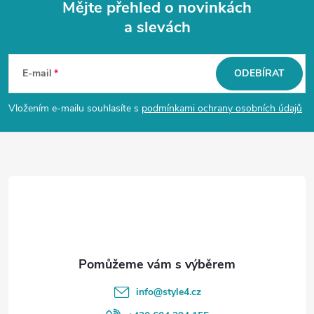
Mějte přehled o novinkách
a slevách
Z
á
E-mail
ODEBÍRAT
p
Vložením e-mailu souhlasíte s
podmínkami ochrany osobních údajů
a
t
í
info
@
style4.cz