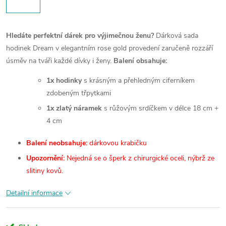
Hledáte perfektní dárek pro výjimečnou ženu?
Dárková sada
hodinek Dream v elegantním rose gold provedení zaručeně rozzáří
úsměv na tváři každé dívky i ženy.
Balení obsahuje:
1x hodinky
s krásným a přehledným ciferníkem
zdobeným třpytkami
1x zlatý náramek
s růžovým srdíčkem v délce 18 cm +
4 cm
Balení neobsahuje:
dárkovou krabičku
Upozornění:
Nejedná se o šperk z chirurgické oceli, nýbrž ze
slitiny kovů.
Detailní informace