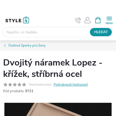
Přejít
na
obsah
NÁKUPNÍ
KOŠÍK
HLEDAT
Ocelové šperky pro ženy
Dvojitý náramek Lopez -
křížek, stříbrná ocel
Neohodnoceno
Podrobnosti hodnocení
Kód produktu:
9721