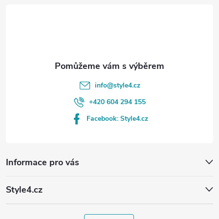
t
í
info
@
style4.cz
+420 604 294 155
Facebook: Style4.cz
Informace pro vás
Style4.cz