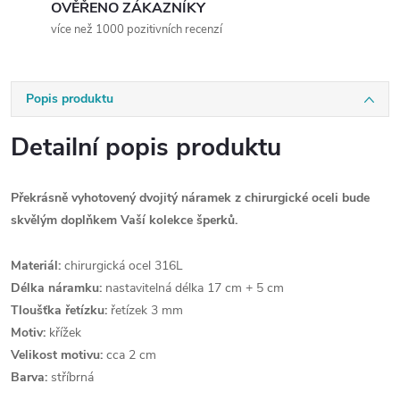
OVĚŘENO ZÁKAZNÍKY
více než 1000 pozitivních recenzí
Popis produktu
Detailní popis produktu
Překrásně vyhotovený dvojitý náramek z chirurgické oceli bude
skvělým doplňkem Vaší kolekce šperků.
Materiál:
chirurgická ocel 316L
Délka náramku:
nastavitelná délka 17 cm + 5 cm
Tloušťka řetízku:
řetízek 3 mm
Motiv:
křížek
Velikost motivu:
cca 2 cm
Barva:
stříbrná