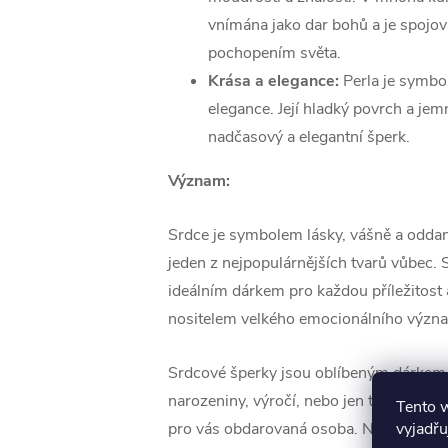
vnímána jako dar bohů a je spojo
pochopením světa.
Krása a elegance:
Perla je symbo
elegance. Její hladký povrch a jemn
nadčasový a elegantní šperk.
Význam:
Srdce je symbolem lásky, vášně a oddano
jeden z nejpopulárnějších tvarů vůbec. 
ideálním dárkem pro každou příležitost
nositelem velkého emocionálního význ
Srdcové šperky jsou oblíbeným dárkem 
narozeniny, výročí, nebo jen tak, aby ukáz
Tento 
vyjadřu
pro vás obdarovaná osoba. Navíc, pokud