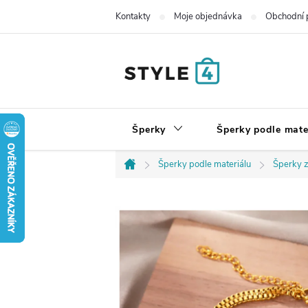
Přejít
Kontakty
Moje objednávka
Obchodní 
na
obsah
Šperky
Šperky podle mate
Šperky podle materiálu
Šperky z
Domů