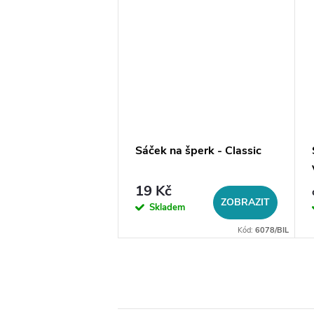
 s přívěskem -
Sáček na šperk - Classic
tříbrná ocel
č
19 Kč
DO KOŠÍKU
ZOBRAZIT
em
Skladem
Kód:
98/ST416
Kód:
6078/BIL