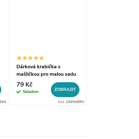
Dárková krabička s
Dárková krabička 
mašličkou pro malou sadu
na prsten či náušni
šperků
79 Kč
48 Kč
ZOBRAZIT
ZO
Skladem
Skladem
094
Kód:
10959/ERV
Kó