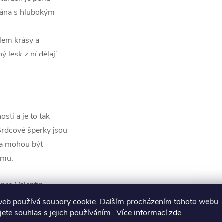
vána s hlubokým
lem krásy a
ý lesk z ní dělají
sti a je to tak
Srdcové šperky jsou
 a mohou být
amu.
pro Valentin,
aly, jak důležitá je
web používá soubory cookie. Dalším procházením tohoto webu
jete souhlas s jejich používáním.. Více informací
zde
.
 hledáte něco, co