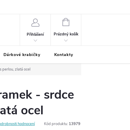
Podmínky ochrany osobních údajů
Odložená platba
Blog
Pé
NÁKUPNÍ
KOŠÍK
Prázdný košík
Přihlášení
Dárkové krabičky
Kontakty
Moje objednávka
 perlou, zlatá ocel
ramek - srdce
latá ocel
odrobnosti hodnocení
Kód produktu:
13979