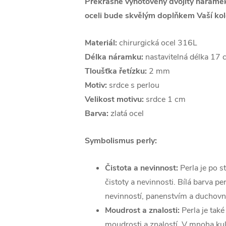
Překrásně vyhotovený dvojitý náramek
oceli bude skvělým doplňkem Vaší kol
Materiál:
chirurgická ocel 316L
Délka náramku:
nastavitelná délka 17
Tloušťka řetízku:
2 mm
Motiv:
srdce s perlou
Velikost motivu:
srdce
1 cm
Barva:
zlatá ocel
Symbolismus perly:
Čistota a nevinnost:
Perla je po 
čistoty a nevinnosti. Bílá barva pe
nevinností, panenstvím a duchovní
Moudrost a znalosti:
Perla je ta
moudrosti a znalostí. V mnoha kul