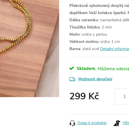
Překrásně vyhotovený dvojitý ná
doplňkem Vaší kolekce šperků.
Délka náramku:
nastavitelná dé
Tloušťka řetízku:
2 mm
Motiv:
srdce s perlou
Velikost motivu:
srdce
1 cm
Barva:
zlatá ocel
Detailní informa
Skladem
Možnosti doručení
299 Kč
Měrná
cena:
Dotaz k produktu
Hlí