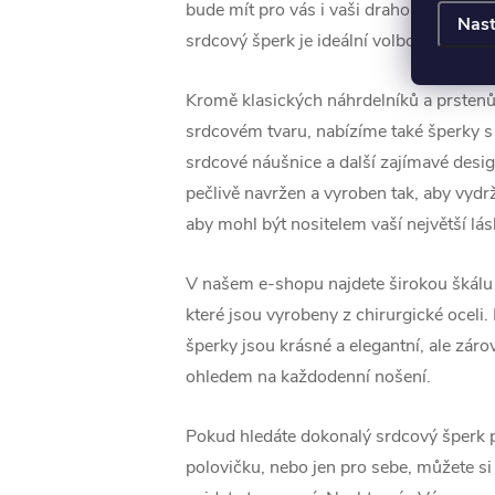
bude mít pro vás i vaši drahou polovič
Nast
srdcový šperk je ideální volbou.
Kromě klasických náhrdelníků a prsten
srdcovém tvaru, nabízíme také šperky s
srdcové náušnice a další zajímavé desig
pečlivě navržen a vyroben tak, aby vydr
aby mohl být nositelem vaší největší lás
V našem e-shopu najdete širokou škálu
které jsou vyrobeny z chirurgické oceli
šperky jsou krásné a elegantní, ale zár
ohledem na každodenní nošení.
Pokud hledáte dokonalý srdcový šperk 
polovičku, nebo jen pro sebe, můžete si b