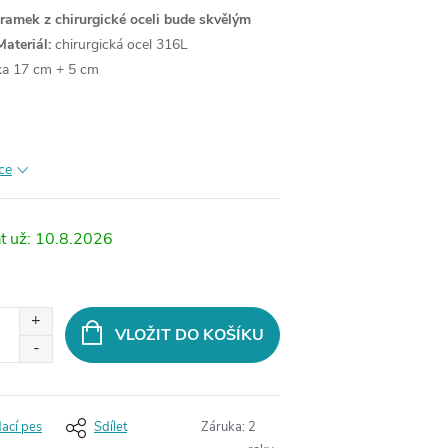
ramek z chirurgické oceli bude skvělým
Materiál:
chirurgická ocel 316L
lka 17 cm + 5 cm
ce
10.8.2026
VLOŽIT DO KOŠÍKU
dací pes
Sdílet
Záruka
:
2