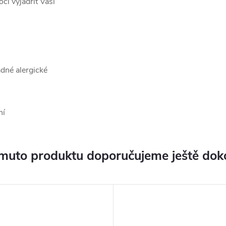
ci vyjádřit Vaši
ádné alergické
ní
muto produktu doporučujeme ještě dok