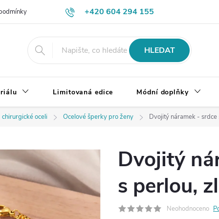
+420 604 294 155
podmínky
Výměna, vrácení a reklamace zboží
Doprava a platba
HLEDAT
riálu
Limitovaná edice
Módní doplňky
 chirurgické oceli
Ocelové šperky pro ženy
Dvojitý náramek - srdce s
Dvojitý ná
s perlou, z
Neohodnoceno
P