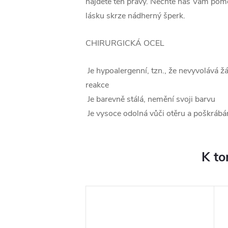
najdete ten pravý. Nechte nás Vám pomo
lásku skrze nádherný šperk.
CHIRURGICKÁ OCEL
Je hypoalergenní, tzn., že nevyvolává ž
reakce
Je barevně stálá, nemění svoji barvu
Je vysoce odolná vůči otěru a poškrábá
K to