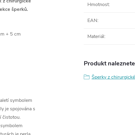
 z chirurgické
Hmotnost
:
ekce šperků.
EAN
:
 cm + 5 cm
Materiál
:
Produkt naleznete 
Šperky z chirurgické
staletí symbolem
rly je spojována s
 čistotou.
ké symbolem
turách je perla