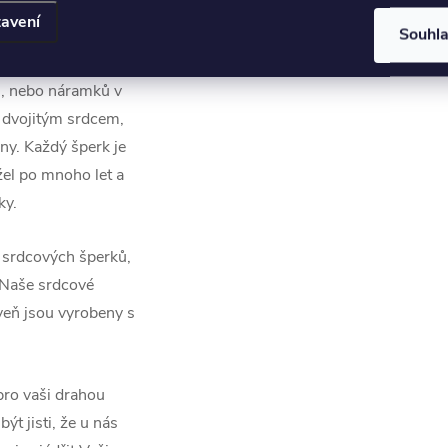
ku společný význam,
avení
Souhl
ů, nebo náramků v
 dvojitým srdcem,
ny. Každý šperk je
žel po mnoho let a
ky.
 srdcových šperků,
. Naše srdcové
oveň jsou vyrobeny s
pro vaši drahou
ýt jisti, že u nás