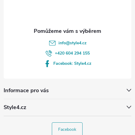
í
info
@
style4.cz
+420 604 294 155
Facebook: Style4.cz
Informace pro vás
Style4.cz
Facebook