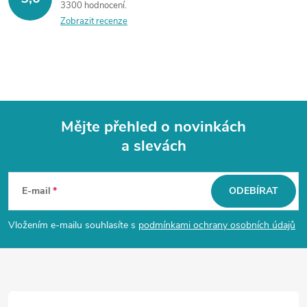
3300 hodnocení
Zobrazit recenze
Mějte přehled o novinkách
a slevách
Z
á
E-mail
ODEBÍRAT
p
Vložením e-mailu souhlasíte s
podmínkami ochrany osobních údajů
a
t