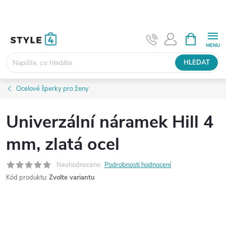
Přejít
na
obsah
NÁKUPNÍ
KOŠÍK
HLEDAT
Ocelové šperky pro ženy
Univerzální náramek Hill 4
mm, zlatá ocel
Neohodnoceno
Podrobnosti hodnocení
Kód produktu:
Zvolte variantu