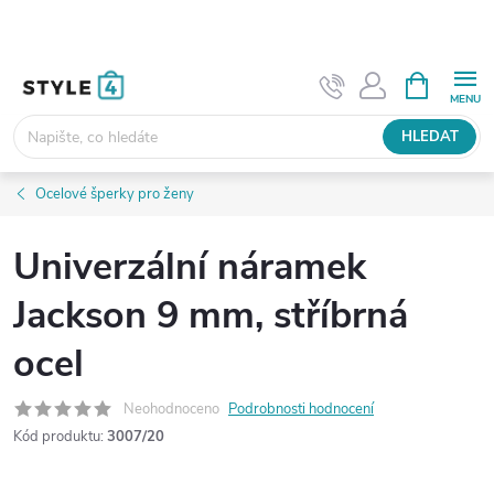
Přejít
na
obsah
NÁKUPNÍ
KOŠÍK
HLEDAT
Ocelové šperky pro ženy
Univerzální náramek
Jackson 9 mm, stříbrná
ocel
Neohodnoceno
Podrobnosti hodnocení
Kód produktu:
3007/20