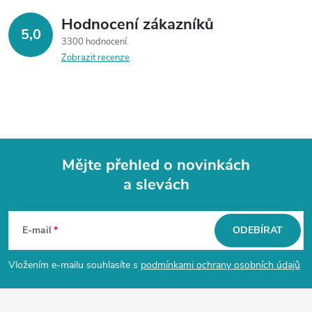
Hodnocení zákazníků
5,0
3300 hodnocení
Zobrazit recenze
Mějte přehled o novinkách
a slevách
Z
á
E-mail
ODEBÍRAT
p
Vložením e-mailu souhlasíte s
podmínkami ochrany osobních údajů
a