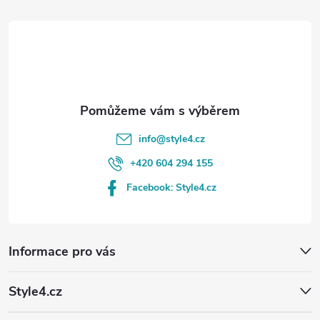
t
í
info
@
style4.cz
+420 604 294 155
Facebook: Style4.cz
Informace pro vás
Style4.cz