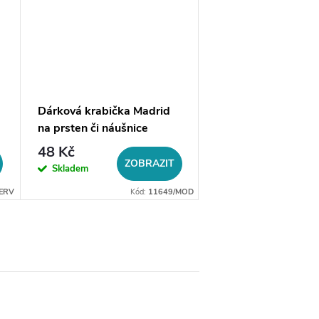
Dárková krabička Madrid
Mikrosemišový čistí
na prsten či náušnice
hadřík, výběr barev
48 Kč
20 Kč
ZOBRAZIT
ZO
Skladem
Skladem
ERV
Kód:
11649/MOD