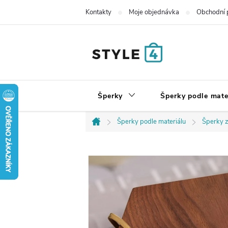
Přejít
Kontakty
Moje objednávka
Obchodní 
na
obsah
Šperky
Šperky podle mate
Šperky podle materiálu
Šperky z
Domů