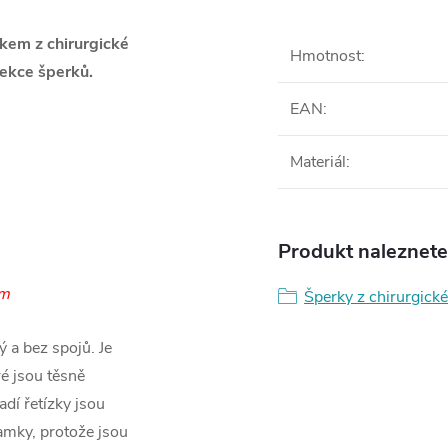
skem z chirurgické
Hmotnost
:
ekce šperků.
EAN
:
Materiál
:
Produkt naleznete 
em
Šperky z chirurgické
ký a bez spojů. Je
é jsou těsně
adí řetízky jsou
amky, protože jsou