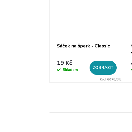
a na šperky do
Sáček na šperk - Classic
19 Kč
DO KOŠÍKU
ZOBRAZIT
em
Skladem
Kód:
14056
Kód:
6078/BIL