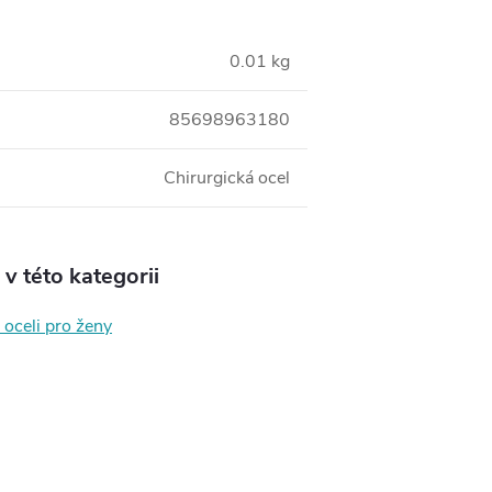
0.01 kg
85698963180
Chirurgická ocel
v této kategorii
 oceli pro ženy