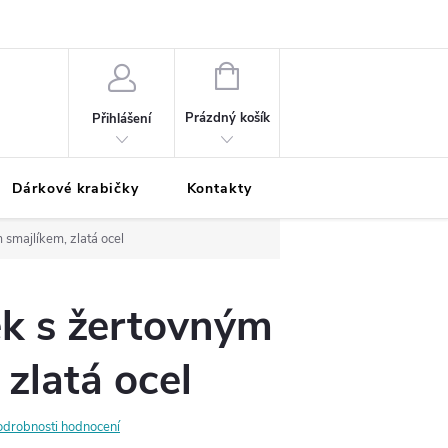
Podmínky ochrany osobních údajů
Odložená platba
Blog
Pé
NÁKUPNÍ
KOŠÍK
Prázdný košík
Přihlášení
Dárkové krabičky
Kontakty
Moje objednávka
 smajlíkem, zlatá ocel
ek s žertovným
 zlatá ocel
odrobnosti hodnocení