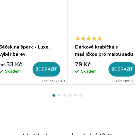
Sáček na šperk - Luxe,
Dárková krabička s
výběr barev
mašličkou pro malou sadu
šperků
33 Kč
79 Kč
od
ZOBRAZIT
ZOBRAZIT
Skladem
Skladem
Kód:
7767/STR
Kód:
10959/