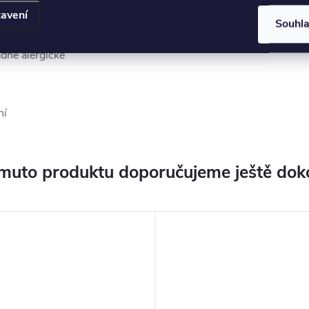
avení
Souhl
ádné alergické
ní
muto produktu doporučujeme ještě dok