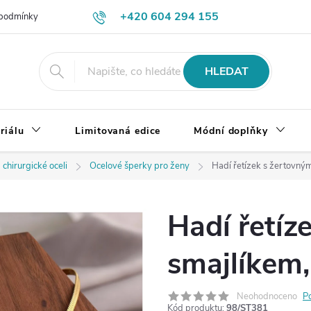
+420 604 294 155
podmínky
Výměna, vrácení a reklamace zboží
Doprava a platba
HLEDAT
riálu
Limitovaná edice
Módní doplňky
 chirurgické oceli
Ocelové šperky pro ženy
Hadí řetízek s žertovným
Hadí řetíz
smajlíkem,
Neohodnoceno
P
Kód produktu:
98/ST381