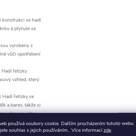
 konstrukci se hadí
krku a plynule se
 jsou vyrobeny z
lné vůči opotřebení
:
Hadí řetízky
sový vzhled, který
:
Hadí řetízky se
těk a barev, takže si
épe vyhovuje jeho
web používá soubory cookie. Dalším procházením tohoto webu
jete souhlas s jejich používáním.. Více informací
zde
.