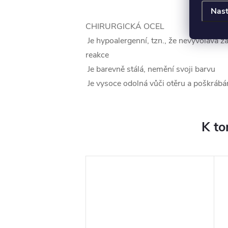
Nast
CHIRURGICKÁ OCEL
Je hypoalergenní, tzn., že nevyvolává ž
reakce
Je barevně stálá, nemění svoji barvu
Je vysoce odolná vůči otěru a poškrábá
K to