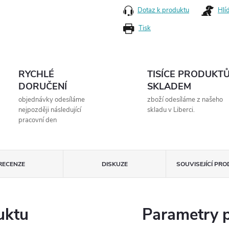
Dotaz k produktu
Hlí
Tisk
RYCHLÉ
TISÍCE PRODUKT
DORUČENÍ
SKLADEM
objednávky odesíláme
zboží odesíláme z našeho
nejpozději následující
skladu v Liberci.
pracovní den
RECENZE
DISKUZE
SOUVISEJÍCÍ PR
uktu
Parametry 