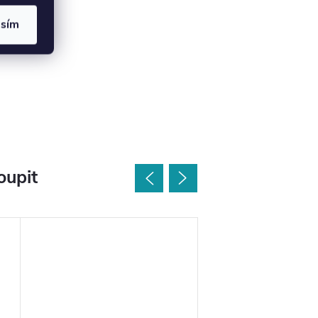
asím
oupit