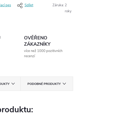
dací pes
Sdílet
Záruka
:
2
roky
Ů
OVĚŘENO
ZÁKAZNÍKY
více než 1000 pozitivních
recenzí
ODUKTY
PODOBNÉ PRODUKTY
produktu: