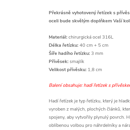
Překrásně vyhotovený řetízek s přívě
oceli bude skvělým doplňkem Vaší kol
Materiál:
chirurgická ocel 316L
Délka řetízku:
40 cm + 5 cm
Šíře hadího řetízku:
3 mm
Přívěsek:
smajlík
Velikost přívěsku:
1,8 cm
Balení obsahuje: hadí řetízek s přívěsk
Hadí řetízek je typ řetízku, který je hlad
vyroben z malých, plochých článků, kter
spojeny, aby vytvořily plynulý povrch. H
oblíbenou volbou pro náhrdelníky a nár