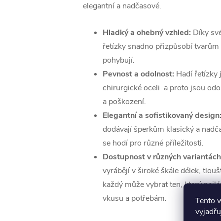
elegantní a nadčasové.
Hladký a ohebný vzhled:
Díky své
řetízky snadno přizpůsobí tvarům 
pohybují.
Pevnost a odolnost:
Hadí řetízky
chirurgické oceli a proto jsou odo
a poškození.
Elegantní a sofistikovaný design
dodávají šperkům klasický a nadča
se hodí pro různé příležitosti.
Dostupnost v různých variantách
vyrábějí v široké škále délek, tlouš
každý může vybrat ten, který nejl
vkusu a potřebám.
Tento 
vyjadřu