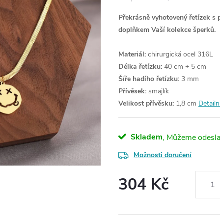
Překrásně vyhotovený řetízek s 
doplňkem Vaší kolekce šperků.
Materiál:
chirurgická ocel 316L
Délka řetízku:
40 cm + 5 cm
Šíře hadího řetízku:
3 mm
Přívěsek:
smajlík
Velikost přívěsku:
1,8 cm
Detailn
Skladem
Možnosti doručení
304 Kč
Měrná
cena: