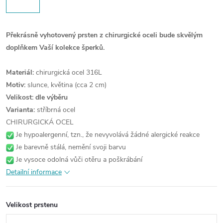
Překrásně vyhotovený prsten z chirurgické oceli bude skvělým
doplňkem Vaší kolekce šperků.
Materiál:
chirurgická ocel 316L
Motiv:
slunce, květina (cca 2 cm)
Velikost: dle výběru
Varianta:
stříbrná ocel
CHIRURGICKÁ OCEL
Je hypoalergenní, tzn., že nevyvolává žádné alergické reakce
Je barevně stálá, nemění svoji barvu
Je vysoce odolná vůči otěru a poškrábání
Detailní informace
Velikost prstenu