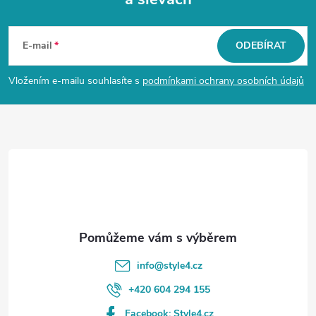
Z
á
E-mail
ODEBÍRAT
p
Vložením e-mailu souhlasíte s
podmínkami ochrany osobních údajů
a
t
í
info
@
style4.cz
+420 604 294 155
Facebook: Style4.cz