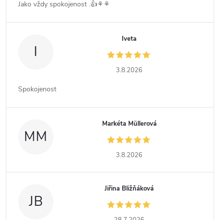
Jako vždy spokojenost .👍⚘️⚘️
Iveta
I
3.8.2026
Spokojenost
Markéta Müllerová
MM
3.8.2026
Jiřina Bližňáková
JB