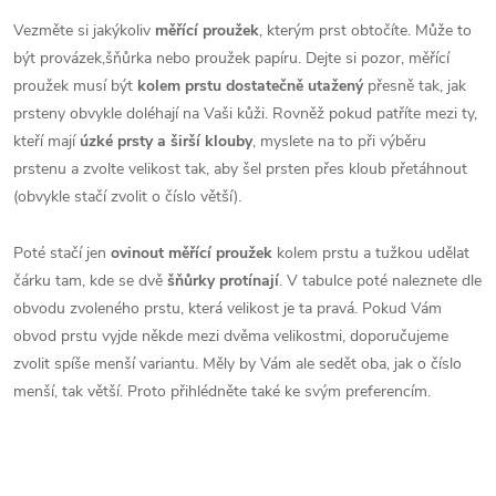
Vezměte si jakýkoliv
měřící proužek
, kterým prst obtočíte. Může to
být provázek,šňůrka nebo proužek papíru. Dejte si pozor, měřící
proužek musí být
kolem prstu dostatečně utažený
přesně tak, jak
prsteny obvykle doléhají na Vaši kůži. Rovněž pokud patříte mezi ty,
kteří mají
úzké prsty a širší klouby
, myslete na to při výběru
prstenu a zvolte velikost tak, aby šel prsten přes kloub přetáhnout
(obvykle stačí zvolit o číslo větší).
Poté stačí jen
ovinout měřící proužek
kolem prstu a tužkou udělat
čárku tam, kde se dvě
šňůrky protínají
. V tabulce poté naleznete dle
obvodu zvoleného prstu, která velikost je ta pravá. Pokud Vám
obvod prstu vyjde někde mezi dvěma velikostmi, doporučujeme
zvolit spíše menší variantu. Měly by Vám ale sedět oba, jak o číslo
menší, tak větší. Proto přihlédněte také ke svým preferencím.