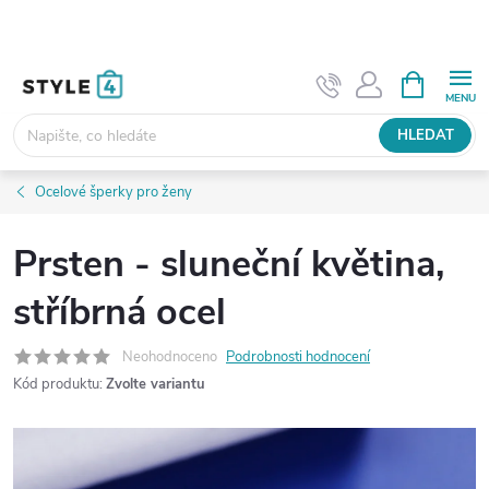
Přejít
na
obsah
NÁKUPNÍ
KOŠÍK
HLEDAT
Ocelové šperky pro ženy
Prsten - sluneční květina,
stříbrná ocel
Neohodnoceno
Podrobnosti hodnocení
Kód produktu:
Zvolte variantu