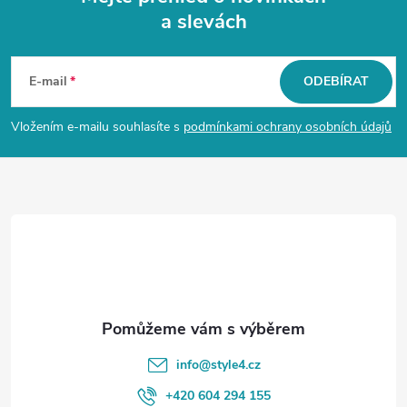
a slevách
Z
á
E-mail
ODEBÍRAT
p
Vložením e-mailu souhlasíte s
podmínkami ochrany osobních údajů
a
t
í
info
@
style4.cz
+420 604 294 155