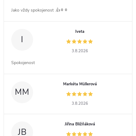
Jako vždy spokojenost .👍⚘️⚘️
Iveta
I
3.8.2026
Spokojenost
Markéta Müllerová
MM
3.8.2026
Jiřina Bližňáková
JB