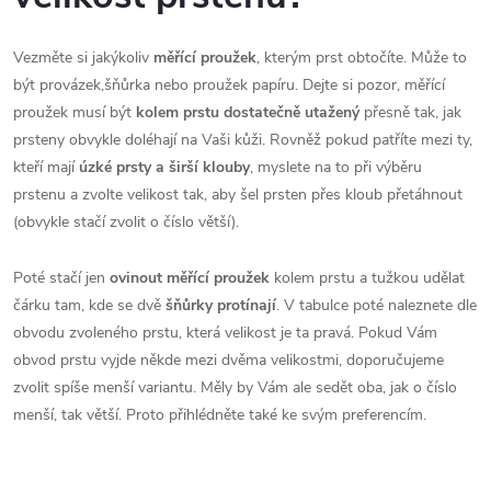
Vezměte si jakýkoliv
měřící proužek
, kterým prst obtočíte. Může to
být provázek,šňůrka nebo proužek papíru. Dejte si pozor, měřící
proužek musí být
kolem prstu dostatečně utažený
přesně tak, jak
prsteny obvykle doléhají na Vaši kůži. Rovněž pokud patříte mezi ty,
kteří mají
úzké prsty a širší klouby
, myslete na to při výběru
prstenu a zvolte velikost tak, aby šel prsten přes kloub přetáhnout
(obvykle stačí zvolit o číslo větší).
Poté stačí jen
ovinout měřící proužek
kolem prstu a tužkou udělat
čárku tam, kde se dvě
šňůrky protínají
. V tabulce poté naleznete dle
obvodu zvoleného prstu, která velikost je ta pravá. Pokud Vám
obvod prstu vyjde někde mezi dvěma velikostmi, doporučujeme
zvolit spíše menší variantu. Měly by Vám ale sedět oba, jak o číslo
menší, tak větší. Proto přihlédněte také ke svým preferencím.