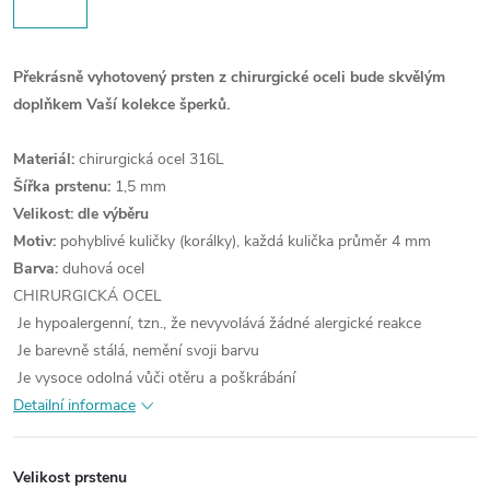
Překrásně vyhotovený prsten z chirurgické oceli bude skvělým
doplňkem Vaší kolekce šperků.
Materiál:
chirurgická ocel 316L
Šířka prstenu:
1,5 mm
Velikost: dle výběru
Motiv:
pohyblivé kuličky (korálky), každá kulička průměr 4 mm
Barva:
duhová ocel
CHIRURGICKÁ OCEL
Je hypoalergenní, tzn., že nevyvolává žádné alergické reakce
Je barevně stálá, nemění svoji barvu
Je vysoce odolná vůči otěru a poškrábání
Detailní informace
Velikost prstenu