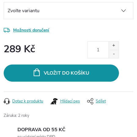
Možnosti doručení
289 Kč
Měrná
cena:
VLOŽIT DO KOŠÍKU
Dotaz k produktu
Hlídací pes
Sdílet
Záruka
:
2 roky
DOPRAVA OD 55 KČ
na výdejní místa DPD