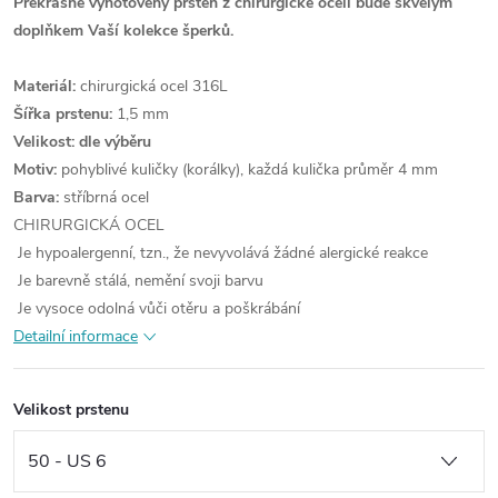
Překrásně vyhotovený prsten z chirurgické oceli bude skvělým
doplňkem Vaší kolekce šperků.
Materiál:
chirurgická ocel 316L
Šířka prstenu:
1,5 mm
Velikost: dle výběru
Motiv:
pohyblivé kuličky (korálky), každá kulička průměr 4 mm
Barva:
stříbrná ocel
CHIRURGICKÁ OCEL
Je hypoalergenní, tzn., že nevyvolává žádné alergické reakce
Je barevně stálá, nemění svoji barvu
Je vysoce odolná vůči otěru a poškrábání
Detailní informace
Velikost prstenu