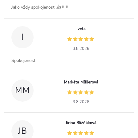
Jako vždy spokojenost .👍⚘️⚘️
Iveta
I
3.8.2026
Spokojenost
Markéta Müllerová
MM
3.8.2026
Jiřina Bližňáková
JB