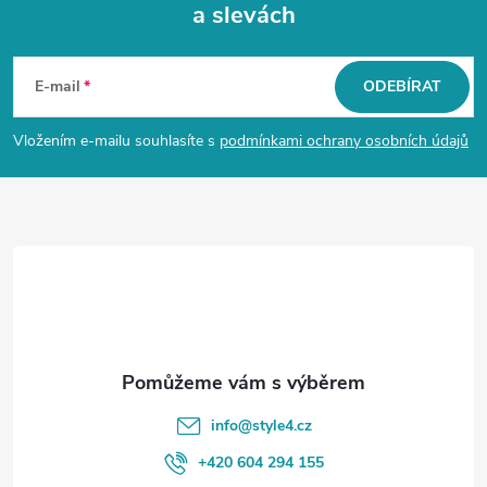
a slevách
Z
á
E-mail
ODEBÍRAT
p
Vložením e-mailu souhlasíte s
podmínkami ochrany osobních údajů
a
t
í
info
@
style4.cz
+420 604 294 155