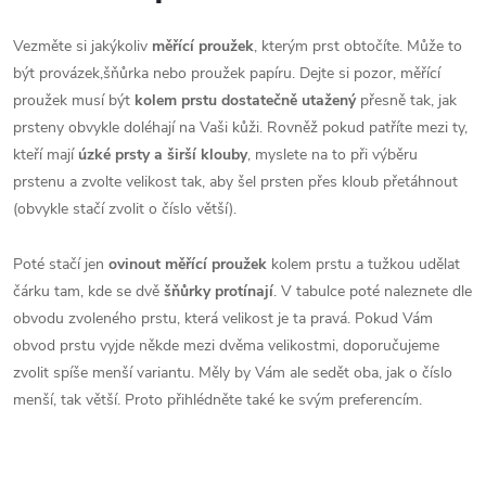
Vezměte si jakýkoliv
měřící proužek
, kterým prst obtočíte. Může to
být provázek,šňůrka nebo proužek papíru. Dejte si pozor, měřící
proužek musí být
kolem prstu dostatečně utažený
přesně tak, jak
prsteny obvykle doléhají na Vaši kůži. Rovněž pokud patříte mezi ty,
kteří mají
úzké prsty a širší klouby
, myslete na to při výběru
prstenu a zvolte velikost tak, aby šel prsten přes kloub přetáhnout
(obvykle stačí zvolit o číslo větší).
Poté stačí jen
ovinout měřící proužek
kolem prstu a tužkou udělat
čárku tam, kde se dvě
šňůrky protínají
. V tabulce poté naleznete dle
obvodu zvoleného prstu, která velikost je ta pravá. Pokud Vám
obvod prstu vyjde někde mezi dvěma velikostmi, doporučujeme
zvolit spíše menší variantu. Měly by Vám ale sedět oba, jak o číslo
menší, tak větší. Proto přihlédněte také ke svým preferencím.