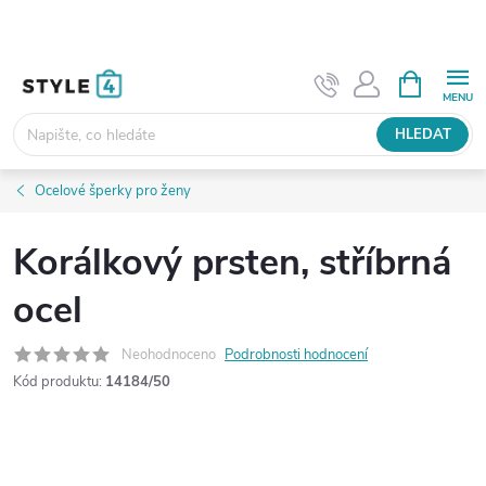
Přejít
na
obsah
NÁKUPNÍ
KOŠÍK
HLEDAT
Ocelové šperky pro ženy
Korálkový prsten, stříbrná
ocel
Neohodnoceno
Podrobnosti hodnocení
Kód produktu:
14184/50