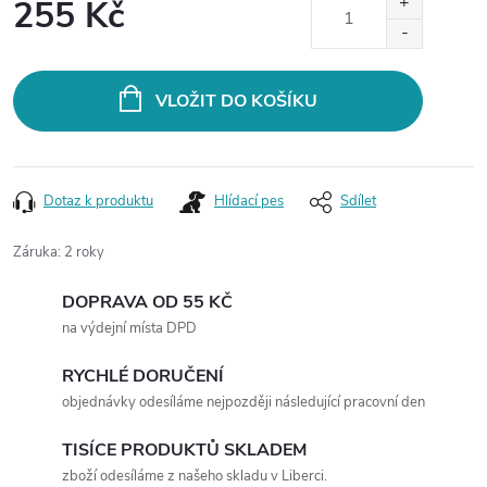
255 Kč
Měrná
cena:
VLOŽIT DO KOŠÍKU
Dotaz k produktu
Hlídací pes
Sdílet
Záruka
:
2 roky
DOPRAVA OD 55 KČ
na výdejní místa DPD
RYCHLÉ DORUČENÍ
objednávky odesíláme nejpozději následující pracovní den
TISÍCE PRODUKTŮ SKLADEM
zboží odesíláme z našeho skladu v Liberci.