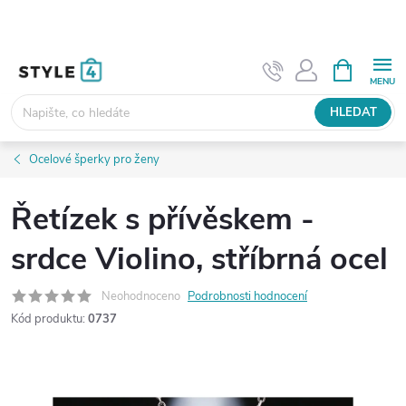
Přejít
na
obsah
NÁKUPNÍ
KOŠÍK
HLEDAT
Ocelové šperky pro ženy
Řetízek s přívěskem -
srdce Violino, stříbrná ocel
Neohodnoceno
Podrobnosti hodnocení
Kód produktu:
0737