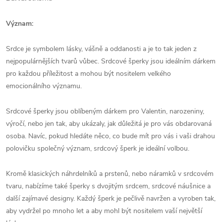
Význam:
Srdce je symbolem lásky, vášně a oddanosti a je to tak jeden z
nejpopulárnějších tvarů vůbec. Srdcové šperky jsou ideálním dárkem
pro každou příležitost a mohou být nositelem velkého
emocionálního významu.
Srdcové šperky jsou oblíbeným dárkem pro Valentin, narozeniny,
výročí, nebo jen tak, aby ukázaly, jak důležitá je pro vás obdarovaná
osoba. Navíc, pokud hledáte něco, co bude mít pro vás i vaši drahou
polovičku společný význam, srdcový šperk je ideální volbou.
Kromě klasických náhrdelníků a prstenů, nebo náramků v srdcovém
tvaru, nabízíme také šperky s dvojitým srdcem, srdcové náušnice a
další zajímavé designy. Každý šperk je pečlivě navržen a vyroben tak,
aby vydržel po mnoho let a aby mohl být nositelem vaší největší