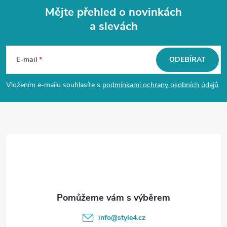
Mějte přehled o novinkách
a slevách
Z
á
E-mail
ODEBÍRAT
p
Vložením e-mailu souhlasíte s
podmínkami ochrany osobních údajů
a
t
í
info
@
style4.cz