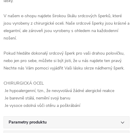
lásky.
V našem e-shopu najdete širokou škálu srdcových šperků, které
jsou vyrobeny z chirurgické oceli. Naše srdcové šperky jsou krásné a
elegantní, ale zároveň jsou vyrobeny s ohledem na každodenní
nošení.
Pokud hledáte dokonalý srdcový šperk pro vaši drahou polovičku,
nebo jen pro sebe, můžete si být jisti, že u nás najdete ten pravý.
Nechte nás Vám pomoci vyjádřit Vaši lásku skrze nádherný šperk.
CHIRURGICKÁ OCEL
Je hypoalergenní, tzn., že nevyvolává žádné alergické reakce
Je barevně stálá, nemění svoji barvu
Je vysoce odolná vůči otěru a poškrábání
Parametry produktu