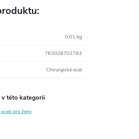
produktu:
0.01 kg
763028702783
Chirurgická ocel
v této kategorii
 oceli pro ženy