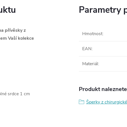
uktu
Parametry 
a přívěsky z
Hmotnost
:
kem Vaší kolekce
EAN
:
Materiál
:
Produkt naleznete 
lné srdce 1 cm
Šperky z chirurgické