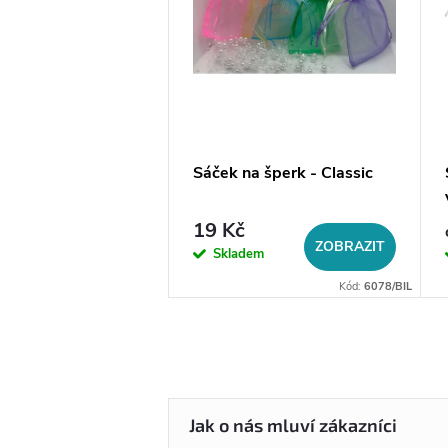
a na šperky do
Sáček na šperk - Classic
19 Kč
DO KOŠÍKU
ZOBRAZIT
em
Skladem
Kód:
14056
Kód:
6078/BIL