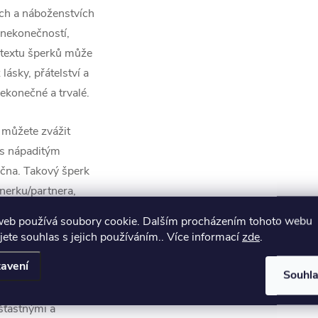
ch a náboženstvích
 nekonečností,
ntextu šperků může
ásky, přátelství a
nekonečné a trvalé.
 můžete zvážit
 s nápaditým
čna. Takový šperk
nerku/partnera,
 vaši nekonečnou
web používá soubory cookie. Dalším procházením tohoto webu
jete souhlas s jejich používáním.. Více informací
zde
.
avení
u šperků s tímto
Souhl
ých stylech.
 šťastnými a