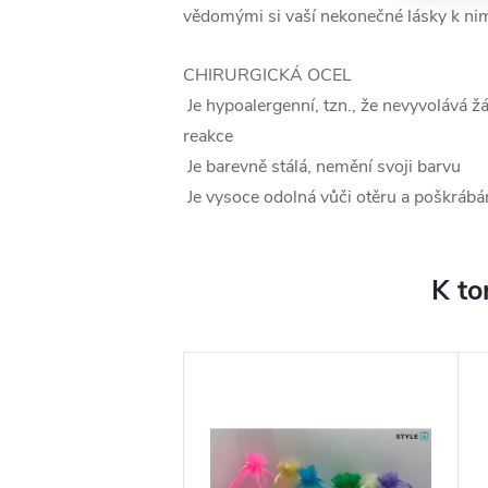
vědomými si vaší nekonečné lásky k ni
CHIRURGICKÁ OCEL
Je hypoalergenní, tzn., že nevyvolává ž
reakce
Je barevně stálá, nemění svoji barvu
Je vysoce odolná vůči otěru a poškrábá
K to