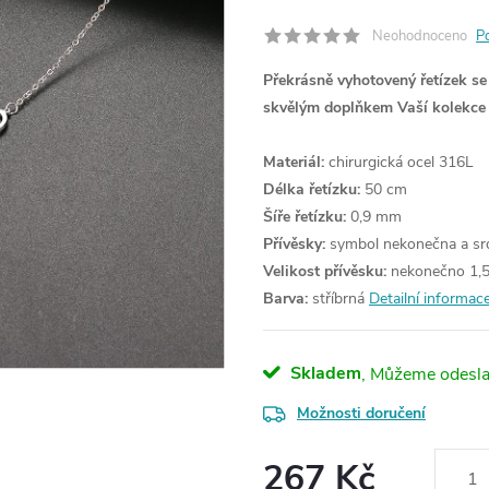
Neohodnoceno
P
Překrásně vyhotovený řetízek se
skvělým doplňkem Vaší kolekce 
Materiál:
chirurgická ocel 316L
Délka řetízku:
50 cm
Šíře řetízku:
0,9 mm
Přívěsky:
symbol nekonečna a sr
Velikost přívěsku:
nekonečno 1,5
Barva:
stříbrná
Detailní informac
Skladem
Možnosti doručení
267 Kč