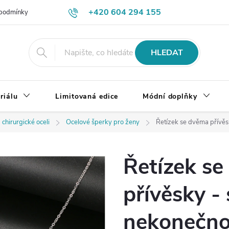
+420 604 294 155
podmínky
Výměna, vrácení a reklamace zboží
Doprava a platba
HLEDAT
riálu
Limitovaná edice
Módní doplňky
 chirurgické oceli
Ocelové šperky pro ženy
Řetízek se dvěma přívěsk
Řetízek s
přívěsky -
nekonečno,