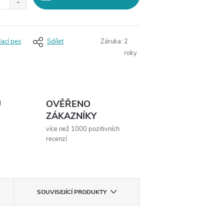
dací pes
Sdílet
Záruka
:
2
roky
Ů
OVĚŘENO
ZÁKAZNÍKY
více než 1000 pozitivních
recenzí
SOUVISEJÍCÍ PRODUKTY