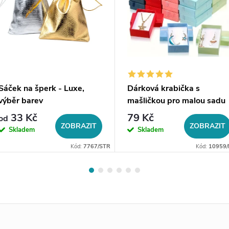
Sáček na šperk - Luxe,
Dárková krabička s
výběr barev
mašličkou pro malou sadu
šperků
33 Kč
79 Kč
od
ZOBRAZIT
ZOBRAZIT
Skladem
Skladem
Kód:
7767/STR
Kód:
10959/