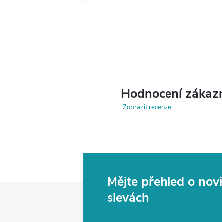
Hodnocení zákaz
Zobrazit recenze
Mějte přehled o no
Z
slevách
á