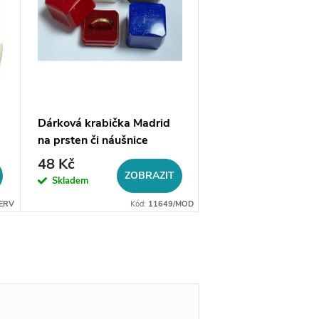
Dárková krabička Madrid
Mikrosemišový čistí
na prsten či náušnice
hadřík, výběr barev
48 Kč
20 Kč
ZOBRAZIT
ZO
Skladem
Skladem
ERV
Kód:
11649/MOD