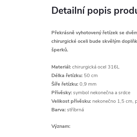
Detailní popis prod
Překrásně vyhotovený řetízek se dvěm
chirurgické oceli bude skvělým doplň
šperků.
Materiál:
chirurgická ocel 316L
Délka řetízku:
50 cm
Šíře řetízku:
0,9 mm
Přívěsky:
symbol nekonečna a srdce
Velikost přívěsku:
nekonečno 1,5 cm, p
Barva:
stříbrná
Význam: