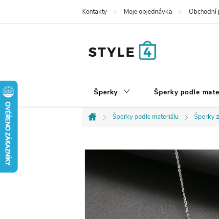
Přejít
Kontakty
Moje objednávka
Obchodní 
na
obsah
Šperky
Šperky podle mate
Šperky podle materiálu
Šperky z
Domů