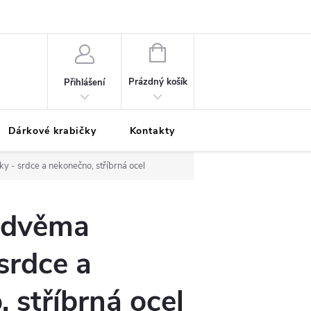
Podmínky ochrany osobních údajů
Odložená platba
Blog
Pé
NÁKUPNÍ
KOŠÍK
Prázdný košík
Přihlášení
Dárkové krabičky
Kontakty
Moje objednávka
y - srdce a nekonečno, stříbrná ocel
e dvěma
 srdce a
 stříbrná ocel