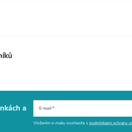
níků
vinkách
a
E-mail
Vložením e-mailu souhlasíte s
podmínkami ochrany o