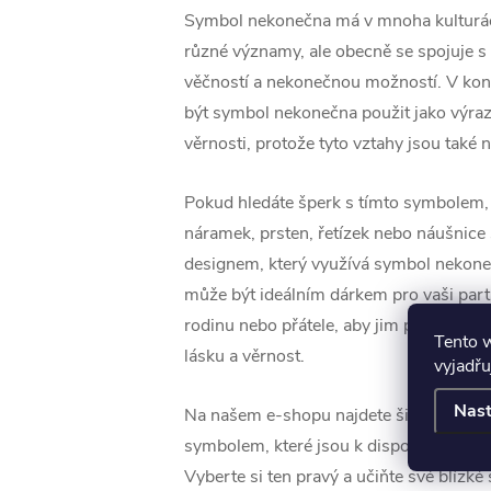
Symbol nekonečna má v mnoha kulturá
různé významy, ale obecně se spojuje s
věčností a nekonečnou možností. V ko
být symbol nekonečna použit jako výraz l
věrnosti, protože tyto vztahy jsou také 
Pokud hledáte šperk s tímto symbolem,
náramek, prsten, řetízek nebo náušnice
designem, který využívá symbol nekone
může být ideálním dárkem pro vaši part
rodinu nebo přátele, aby jim připomněl
Tento 
lásku a věrnost.
vyjadřu
Nast
Na našem e-shopu najdete širokou škál
symbolem, které jsou k dispozici v různ
Vyberte si ten pravý a učiňte své blízké