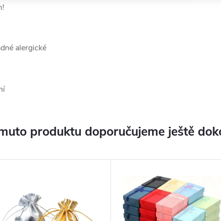
m!
ádné alergické
ní
muto produktu doporučujeme ještě dok