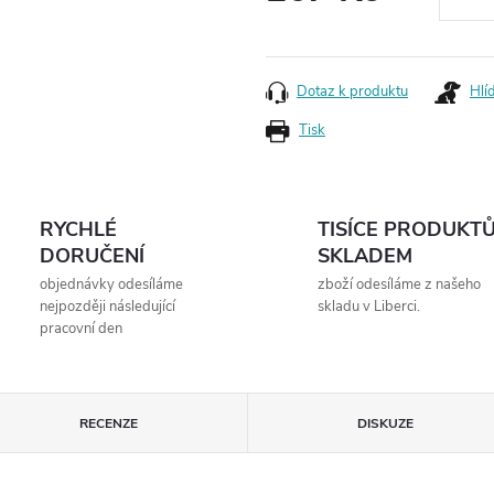
Měrná
cena:
Dotaz k produktu
Hlí
Tisk
RYCHLÉ
TISÍCE PRODUKT
DORUČENÍ
SKLADEM
objednávky odesíláme
zboží odesíláme z našeho
nejpozději následující
skladu v Liberci.
pracovní den
RECENZE
DISKUZE