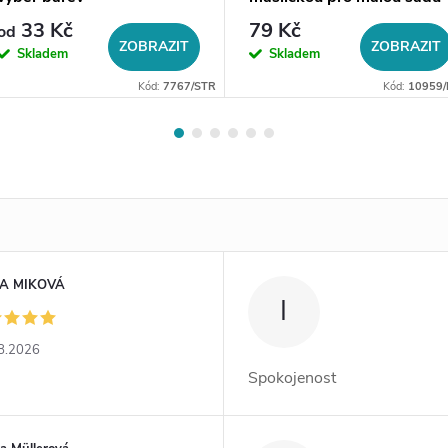
šperků
33 Kč
79 Kč
od
ZOBRAZIT
ZOBRAZIT
Skladem
Skladem
Kód:
7767/STR
Kód:
10959/
A MIKOVÁ
I
8.2026
Spokojenost