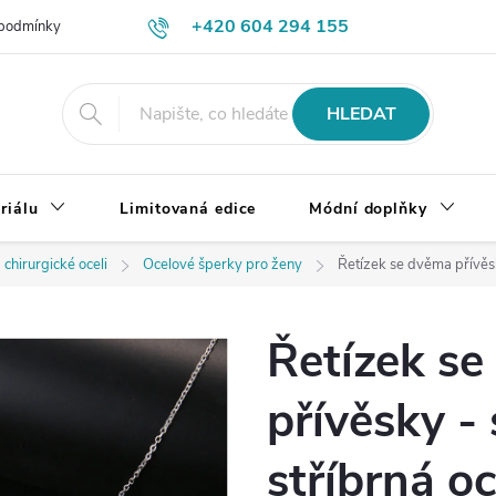
+420 604 294 155
podmínky
Výměna, vrácení a reklamace zboží
Doprava a platba
HLEDAT
riálu
Limitovaná edice
Módní doplňky
 chirurgické oceli
Ocelové šperky pro ženy
Řetízek se dvěma přívěsky
Řetízek s
přívěsky - 
stříbrná oc