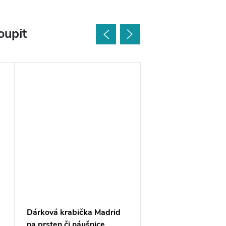
oupit
Dárková krabička Madrid
Mikrosemišový čistí
na prsten či náušnice
hadřík, výběr barev