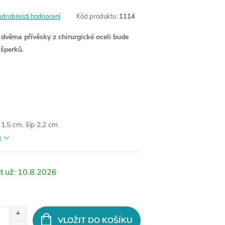
odrobnosti hodnocení
Kód produktu:
1114
 dvěma přívěsky z chirurgické oceli bude
šperků.
1,5 cm, šíp 2,2 cm
e
10.8.2026
VLOŽIT DO KOŠÍKU