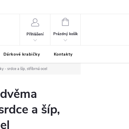
Podmínky ochrany osobních údajů
Odložená platba
Blog
Pé
NÁKUPNÍ
KOŠÍK
Prázdný košík
Přihlášení
Dárkové krabičky
Kontakty
Moje objednávka
 - srdce a šíp, stříbrná ocel
e dvěma
srdce a šíp,
el