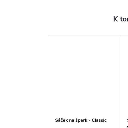
K to
a na šperky do
Sáček na šperk - Classic