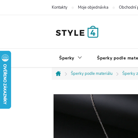
Přejít
Kontakty
Moje objednávka
Obchodní 
na
obsah
Šperky
Šperky podle mate
Šperky podle materiálu
Šperky z
Domů