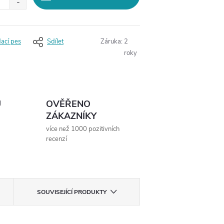
dací pes
Sdílet
Záruka
:
2
roky
Ů
OVĚŘENO
ZÁKAZNÍKY
více než 1000 pozitivních
recenzí
SOUVISEJÍCÍ PRODUKTY