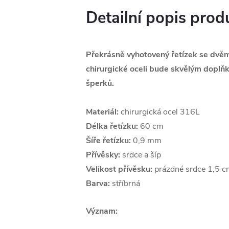
Detailní popis prod
Překrásně vyhotovený řetízek se dvěm
chirurgické oceli bude skvělým doplň
šperků.
Materiál:
chirurgická ocel 316L
Délka řetízku:
60 cm
Šíře řetízku:
0,9 mm
Přívěsky:
srdce a šíp
Velikost přívěsku:
prázdné srdce 1,5 c
Barva:
stříbrná
Význam: