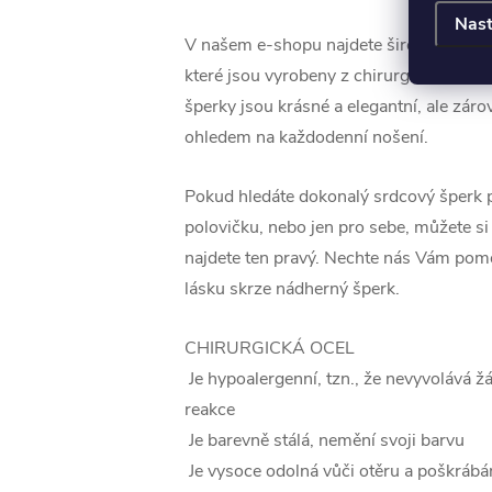
Nast
V našem e-shopu najdete širokou škálu
které jsou vyrobeny z chirurgické oceli
šperky jsou krásné a elegantní, ale zár
ohledem na každodenní nošení.
Pokud hledáte dokonalý srdcový šperk 
polovičku, nebo jen pro sebe, můžete si b
najdete ten pravý. Nechte nás Vám pomo
lásku skrze nádherný šperk.
CHIRURGICKÁ OCEL
Je hypoalergenní, tzn., že nevyvolává ž
reakce
Je barevně stálá, nemění svoji barvu
Je vysoce odolná vůči otěru a poškrábá