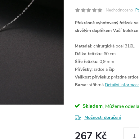
Neohodnoceno
P
Překrásně vyhotovený řetízek se
skvělým doplňkem Vaší kolekce 
Materiál:
chirurgická ocel 316L
Délka řetízku:
60 cm
Šíře řetízku:
0,9 mm
Přívěsky:
srdce a šíp
Velikost přívěsku:
prázdné srdce 
Barva:
stříbrná
Detailní informac
Skladem
Možnosti doručení
267 Kč