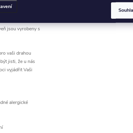
avení
Souhl
 srdcových šperků,
. Naše srdcové
oveň jsou vyrobeny s
pro vaši drahou
ýt jisti, že u nás
ci vyjádřit Vaši
ádné alergické
ní