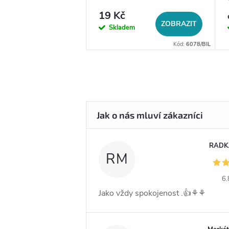
19 Kč
DO KOŠÍKU
ZOBRAZIT
em
Skladem
Kód:
14056
Kód:
6078/BIL
RADK
RM
6.
Jako vždy spokojenost .👍⚘️⚘️