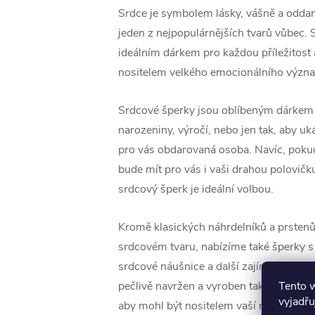
Srdce je symbolem lásky, vášně a oddano
jeden z nejpopulárnějších tvarů vůbec. 
ideálním dárkem pro každou příležitost
nositelem velkého emocionálního význ
Srdcové šperky jsou oblíbeným dárkem 
narozeniny, výročí, nebo jen tak, aby ukáz
pro vás obdarovaná osoba. Navíc, pokud
bude mít pro vás i vaši drahou polovič
srdcový šperk je ideální volbou.
Kromě klasických náhrdelníků a prsten
srdcovém tvaru, nabízíme také šperky s
srdcové náušnice a další zajímavé desig
Tento 
pečlivě navržen a vyroben tak, aby vydr
vyjadřu
aby mohl být nositelem vaší největší lás