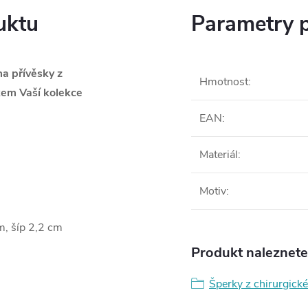
uktu
Parametry 
a přívěsky z
Hmotnost
:
kem Vaší kolekce
EAN
:
Materiál
:
Motiv
:
m, šíp 2,2 cm
Produkt naleznete 
Šperky z chirurgické