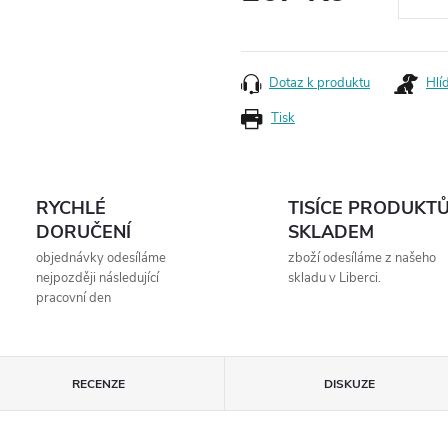
Měrná
cena:
Dotaz k produktu
Hlí
Tisk
RYCHLÉ
TISÍCE PRODUKT
DORUČENÍ
SKLADEM
objednávky odesíláme
zboží odesíláme z našeho
nejpozději následující
skladu v Liberci.
pracovní den
RECENZE
DISKUZE