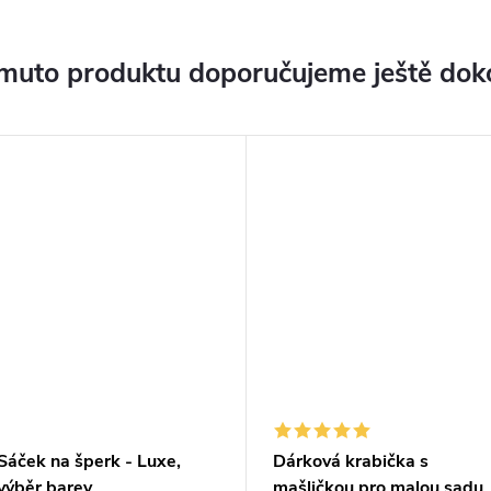
muto produktu doporučujeme ještě dok
Sáček na šperk - Luxe,
Dárková krabička s
výběr barev
mašličkou pro malou sadu