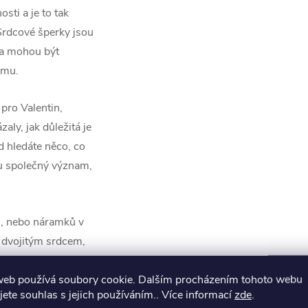
sti a je to tak
Srdcové šperky jsou
 a mohou být
amu.
pro Valentin,
aly, jak důležitá je
 hledáte něco, co
ku společný význam,
ů, nebo náramků v
 dvojitým srdcem,
ny. Každý šperk je
web používá soubory cookie. Dalším procházením tohoto webu
žel po mnoho let a
jete souhlas s jejich používáním.. Více informací
zde
.
ky.