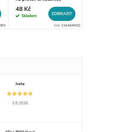
48 Kč
20 Kč
ZOBRAZIT
ZO
Skladem
Skladem
ERV
Kód:
11649/MOD
Iveta
3.8.2026