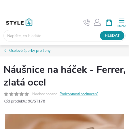
Přejít
na
obsah
NÁKUPNÍ
KOŠÍK
HLEDAT
Ocelové šperky pro ženy
Náušnice na háček - Ferrer,
zlatá ocel
Neohodnoceno
Podrobnosti hodnocení
Kód produktu:
98/ST178