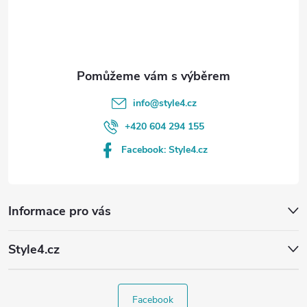
í
info
@
style4.cz
+420 604 294 155
Facebook: Style4.cz
Informace pro vás
Style4.cz
Facebook