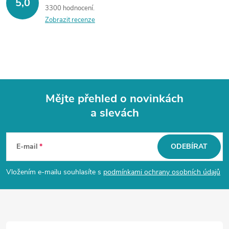
5,0
3300 hodnocení
Zobrazit recenze
Mějte přehled o novinkách
a slevách
Z
á
E-mail
ODEBÍRAT
p
Vložením e-mailu souhlasíte s
podmínkami ochrany osobních údajů
a
t