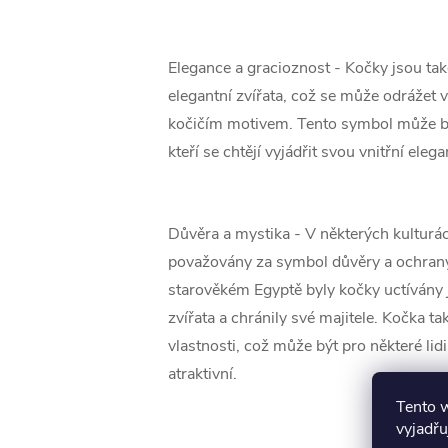
Elegance a gracioznost - Kočky jsou tak
elegantní zvířata, což se může odrážet 
kočičím motivem. Tento symbol může bý
kteří se chtějí vyjádřit svou vnitřní elega
Důvěra a mystika - V některých kulturá
považovány za symbol důvěry a ochrany
starověkém Egyptě byly kočky uctívány
zvířata a chránily své majitele. Kočka t
vlastnosti, což může být pro některé lid
atraktivní.
Tento 
vyjadřu