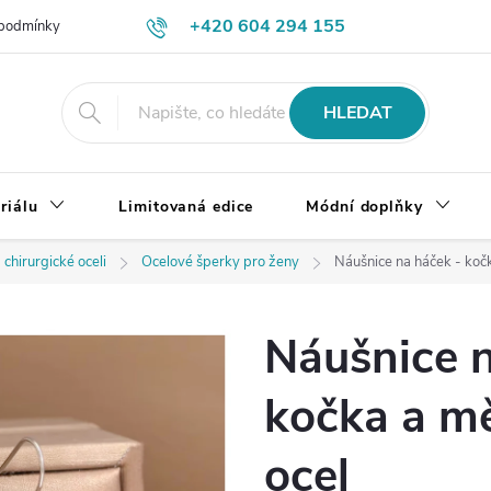
+420 604 294 155
podmínky
Výměna, vrácení a reklamace zboží
Doprava a platba
HLEDAT
riálu
Limitovaná edice
Módní doplňky
 chirurgické oceli
Ocelové šperky pro ženy
Náušnice na háček - kočk
Náušnice n
kočka a mě
ocel