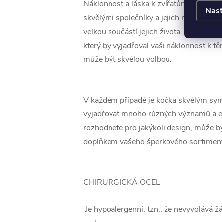
Náklonnost a láska k zvířatům - Pro mno
Nast
skvělými společníky a jejich milování a
velkou součástí jejich života. Pokud ted
který by vyjadřoval vaši náklonnost k t
může být skvělou volbou.
V každém případě je kočka skvělým sy
vyjadřovat mnoho různých významů a e
rozhodnete pro jakýkoli design, může b
doplňkem vašeho šperkového sortimen
CHIRURGICKÁ OCEL
Je hypoalergenní, tzn., že nevyvolává ž