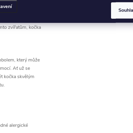
ho lidí jsou kočky
avení
Souhl
 péče o ně může být
y hledáte symbol,
ěmto zvířatům, kočka
mbolem, který může
mocí. Ať už se
ýt kočka skvělým
tu.
ádné alergické