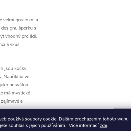
é velmi graciozní a
v designu šperku s
t vhodný pro lidi,
nci a vkus.
ch jsou kočky
. Například ve
 jako posvátná
aké má mystické
i zajímavé a
web používá soubory cookie. Dalším procházením tohoto webu
jete souhlas s jejich používáním.. Více informací
zde
.