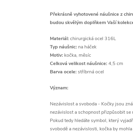
Překrásně vyhotovené náušnice z chiru
budou skvělým doplňkem Vaší kolekce
Materiál:
chirurgická ocel 316L
Typ náušnic:
na háček
Motiv:
kočka, měsíc
Celková velikost náušnice:
4,5 cm
Barva ocele:
stříbrná ocel
Význam:
Nezávislost a svoboda - Kočky jsou zn
nezávislost a schopnost přizpůsobit se
Pokud tedy hledáte symbol, který vyjad
svobodě a nezávislosti, kočka by mohla 