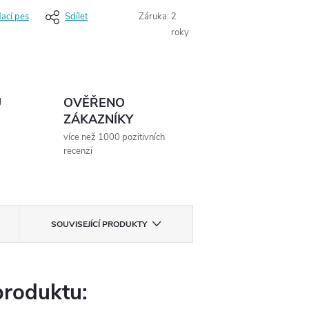
dací pes
Sdílet
Záruka
:
2
roky
Ů
OVĚŘENO
ZÁKAZNÍKY
více než 1000 pozitivních
recenzí
SOUVISEJÍCÍ PRODUKTY
produktu: