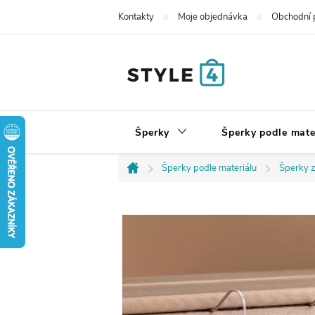
Přejít
Kontakty
Moje objednávka
Obchodní 
na
obsah
Šperky
Šperky podle mate
Šperky podle materiálu
Šperky z
Domů