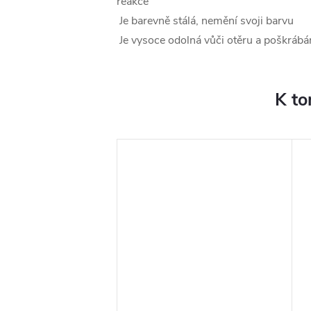
reakce
Je barevně stálá, nemění svoji barvu
Je vysoce odolná vůči otěru a poškrábá
K to