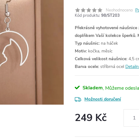
Neohodnoceno
P
Kód produktu:
98/ST203
Překrásně vyhotovené náušnice 
doplňkem Vaší kolekce šperků.
Typ náušnic:
na háček
Motiv:
kočka, měsíc
Celková velikost náušnice:
4,5 
Barva ocele:
stříbrná ocel
Detailn
Skladem
Možnosti doručení
249 Kč
Měrná
cena: