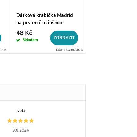
Dárková krabička Madrid
Mikrosemišový čistí
na prsten či náušnice
hadřík, výběr barev
48 Kč
20 Kč
ZOBRAZIT
ZO
Skladem
Skladem
ERV
Kód:
11649/MOD
Iveta
3.8.2026