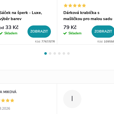
Sáček na šperk - Luxe,
Dárková krabička s
výběr barev
mašličkou pro malou sadu
šperků
33 Kč
79 Kč
od
ZOBRAZIT
ZOBRAZIT
Skladem
Skladem
Kód:
7767/STR
Kód:
10959/
A MIKOVÁ
I
8.2026