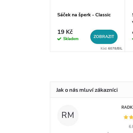
a na šperky do
Sáček na šperk - Classic
19 Kč
DO KOŠÍKU
ZOBRAZIT
em
Skladem
Kód:
14056
Kód:
6078/BIL
RADK
RM
6.