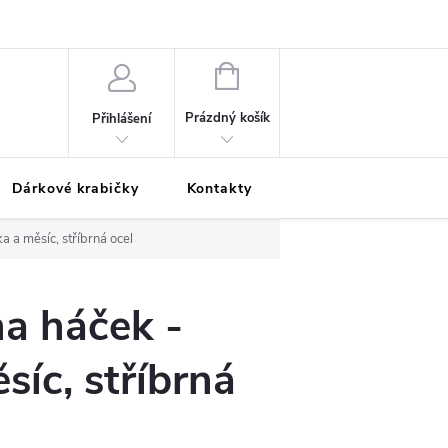
Podmínky ochrany osobních údajů
Odložená platba
Blog
Pé
NÁKUPNÍ
KOŠÍK
Prázdný košík
Přihlášení
Dárkové krabičky
Kontakty
Moje objednávka
a a měsíc, stříbrná ocel
a háček -
síc, stříbrná