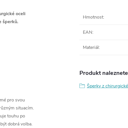
rgické oceli
Hmotnost
:
 šperků.
EAN
:
Materiál
:
Produkt naleznete 
Šperky z chirurgické
ámé pro svou
 různým situacím.
řuje touhu po
být dobrá volba.