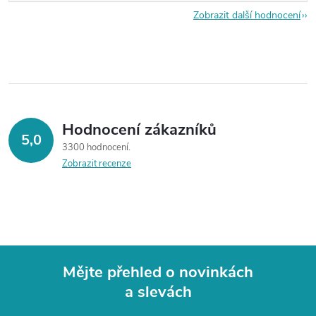
Zobrazit další hodnocení
Hodnocení zákazníků
5,0
3300 hodnocení
Zobrazit recenze
Mějte přehled o novinkách
a slevách
Z