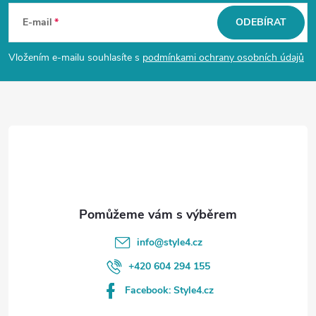
á
E-mail
ODEBÍRAT
p
Vložením e-mailu souhlasíte s
podmínkami ochrany osobních údajů
a
t
í
info
@
style4.cz
+420 604 294 155
Facebook: Style4.cz