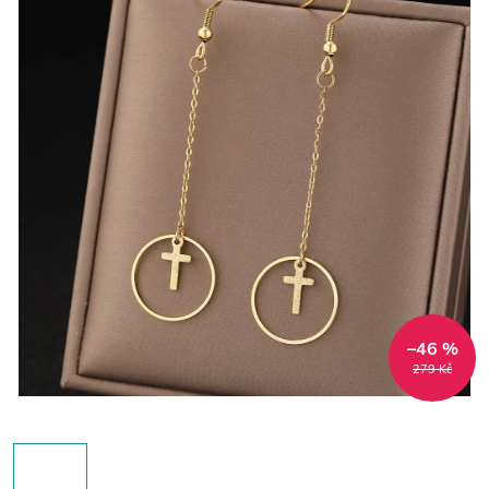
–46 %
279 Kč