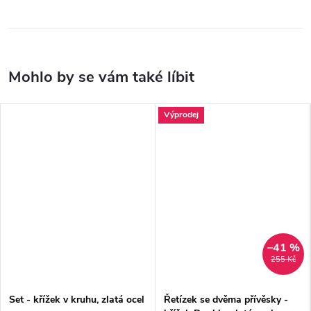
Výprodej
–41 %
255 Kč
Set - křížek v kruhu, zlatá ocel
Řetízek se dvěma přívěsky -