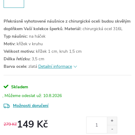
Překrásně vyhotovené náušnice z chirurgické oceli budou skvělým
doplňkem Vaší kolekce šperků.
Materiál:
chirurgická ocel 316L
Typ náušnic:
na háček
Motiv:
křížek v kruhu
Velikost motivu:
křížek 1 cm, kruh 1,5 cm
Délka řetízku:
3,5 cm
Barva ocele:
zlatá
Detailní informace
Skladem
10.8.2026
Možnosti doručení
149 Kč
279 Kč
Měrná