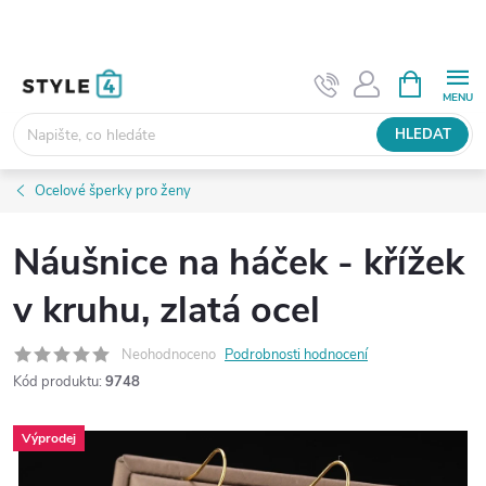
Přejít
na
obsah
NÁKUPNÍ
KOŠÍK
HLEDAT
Ocelové šperky pro ženy
Náušnice na háček - křížek
v kruhu, zlatá ocel
Neohodnoceno
Podrobnosti hodnocení
Kód produktu:
9748
Výprodej