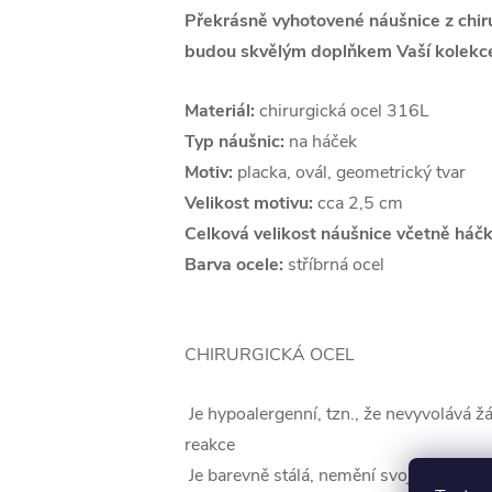
Překrásně vyhotovené náušnice z chiru
budou skvělým doplňkem Vaší kolekce
Materiál:
chirurgická ocel 316L
Typ náušnic:
na háček
Motiv:
placka, ovál, geometrický tvar
Velikost motivu:
cca 2,5 cm
Celková velikost náušnice včetně háčk
Barva ocele:
stříbrná ocel
CHIRURGICKÁ OCEL
Je hypoalergenní, tzn., že nevyvolává ž
reakce
Je barevně stálá, nemění svoji barvu