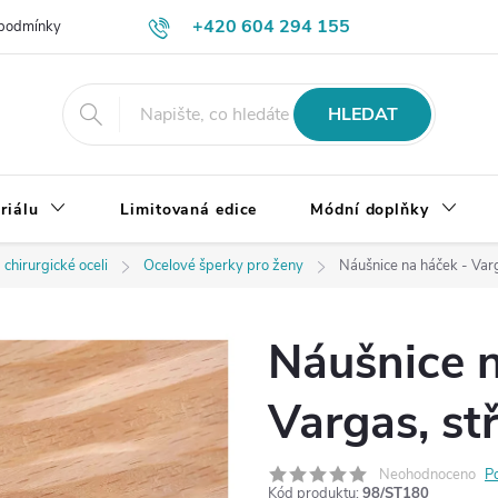
+420 604 294 155
podmínky
Výměna, vrácení a reklamace zboží
Doprava a platba
HLEDAT
riálu
Limitovaná edice
Módní doplňky
 chirurgické oceli
Ocelové šperky pro ženy
Náušnice na háček - Varg
Náušnice n
Vargas, st
Neohodnoceno
P
Kód produktu:
98/ST180