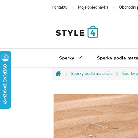
Přejít
Kontakty
Moje objednávka
Obchodní 
na
obsah
Šperky
Šperky podle mate
Šperky podle materiálu
Šperky z
Domů