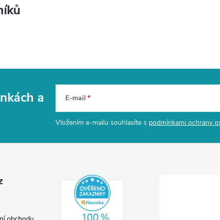
níků
vinkách
a
E-mail
Vložením e-mailu souhlasíte s
podmínkami ochrany o
z
ní obchodu