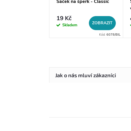
a na šperky do
Sáček na šperk - Classic
19 Kč
DO KOŠÍKU
ZOBRAZIT
em
Skladem
Kód:
14056
Kód:
6078/BIL