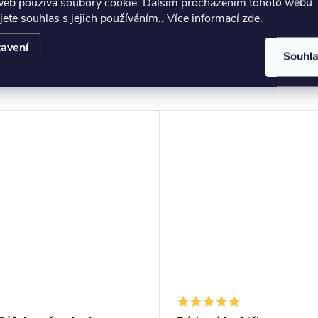
web používá soubory cookie. Dalším procházením tohoto webu
ní
jete souhlas s jejich používáním.. Více informací
zde
.
avení
Souhl
muto produktu doporučujeme ještě dok