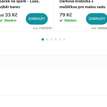
Sáček na šperk - Luxe,
Dárková krabička s
výběr barev
mašličkou pro malou sadu
šperků
33 Kč
79 Kč
od
ZOBRAZIT
ZOBRAZIT
Skladem
Skladem
Kód:
7767/STR
Kód:
10959/