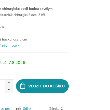
z chirurgické oceli budou skvělým
Materiál:
chirurgická ocel 316L
var
ě háčku:
cca 5 cm
í informace
7.8.2026
VLOŽIT DO KOŠÍKU
dací pes
Sdílet
Záruka
:
2