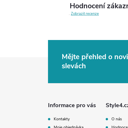
Hodnocení zákaz
Zobrazit recenze
Mějte přehled o no
Z
slevách
á
p
a
Informace pro vás
Style4.c
t
Kontakty
O nás
Moje objednávka
Hodnoce