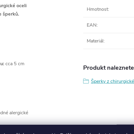
rgické oceli
Hmotnost
:
 šperků.
EAN
:
Materiál
:
u:
cca 5 cm
Produkt naleznete 
Šperky z chirurgické
ádné alergické