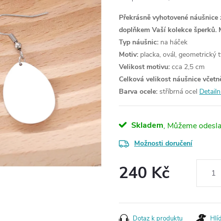
Překrásně vyhotovené náušnice 
doplňkem Vaší kolekce šperků.
Typ náušnic:
na háček
Motiv:
placka, ovál, geometrický t
Velikost motivu:
cca 2,5 cm
Celková velikost náušnice včetn
Barva ocele:
stříbrná ocel
Detailn
Skladem
Možnosti doručení
240 Kč
Měrná
cena:
Dotaz k produktu
Hlí