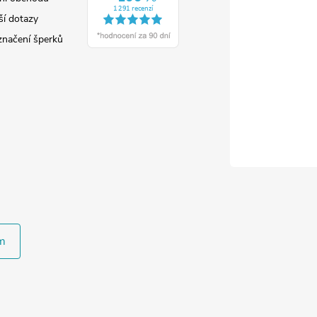
ší dotazy
značení šperků
m