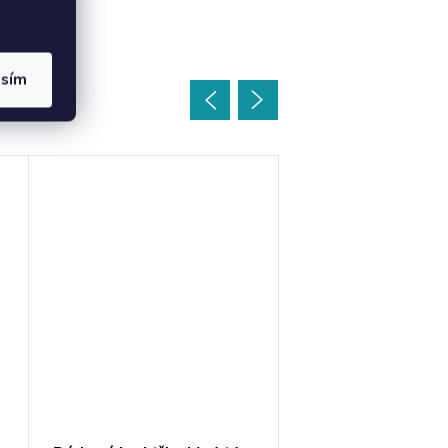
asím
oupit