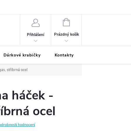
Podmínky ochrany osobních údajů
Odložená platba
Blog
Pé
NÁKUPNÍ
KOŠÍK
Prázdný košík
Přihlášení
Dárkové krabičky
Kontakty
Moje objednávka
as, stříbrná ocel
a háček -
říbrná ocel
odrobnosti hodnocení