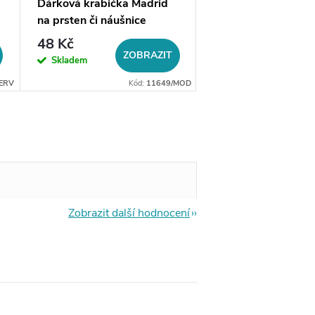
Dárková krabička Madrid
Mikrosemišový čistí
na prsten či náušnice
hadřík, výběr barev
48 Kč
20 Kč
ZOBRAZIT
ZO
Skladem
Skladem
ERV
Kód:
11649/MOD
Zobrazit další hodnocení