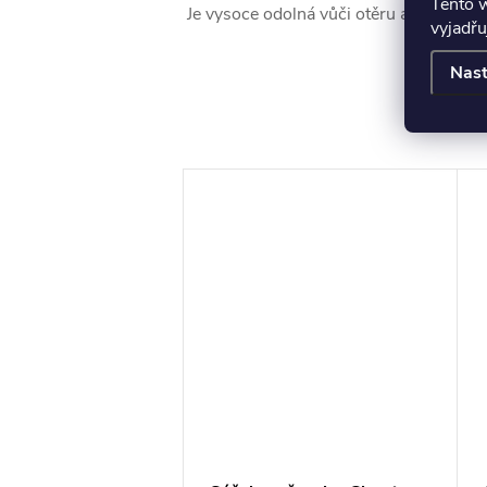
Tento 
Je vysoce odolná vůči otěru a poškrábá
vyjadřu
Nast
K to