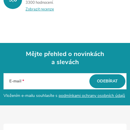
3300 hodnocení
Zobrazit recenze
Mějte přehled o novinkách
a slevách
Z
á
E-mail
ODEBÍRAT
p
Vložením e-mailu souhlasíte s
podmínkami ochrany osobních údajů
a
t