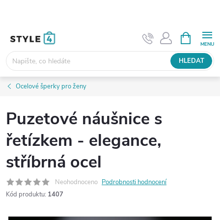
Přejít
na
obsah
NÁKUPNÍ
KOŠÍK
HLEDAT
Ocelové šperky pro ženy
Puzetové náušnice s
řetízkem - elegance,
stříbrná ocel
Neohodnoceno
Podrobnosti hodnocení
Kód produktu:
1407