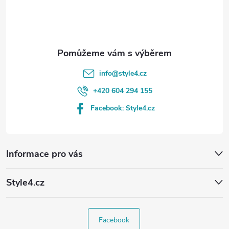
í
info
@
style4.cz
+420 604 294 155
Facebook: Style4.cz
Informace pro vás
Style4.cz
Facebook