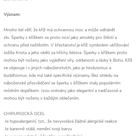
Význam:
Mnoho lidí věří,
že kříž má ochrannou moc a může odhánět
zlo.
Šperky s křížkem se proto nosí jako amulety pro štěstí a
ochranu před neštěstím.
V křesťanství je kříž symbolem ukřižování
Ježíše Krista a jeho oběti za hříchy lidstva.
Šperky s křížkem proto
mohou být nošeny jako vyjádření víry,
oddanosti a lásky k Bohu.
Kříž
se objevuje i v jiných náboženstvích,
jako je hinduismus a
buddhismus,
kde má také specifické významy.
Bez ohledu na
náboženské přesvědčení se šperky s křížkem staly populárním
módním doplňkem.
Jsou vnímány jako elegantní a nadčasové a
mohou být nošeny s každým oblečením.
CHIRURGICKÁ OCEL
Je hypoalergenní, tzn., že nevyvolává žádné alergické reakce
Je barevně stálá, nemění svoji barvu