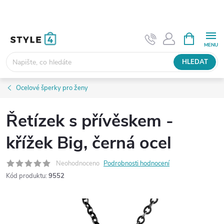
Přejít
na
obsah
NÁKUPNÍ
KOŠÍK
HLEDAT
Ocelové šperky pro ženy
Řetízek s přívěskem -
křížek Big, černá ocel
Neohodnoceno
Podrobnosti hodnocení
Kód produktu:
9552