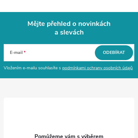
Mějte přehled o novinkách
a slevách
Z
á
E-mail
ODEBÍRAT
p
Vložením e-mailu souhlasíte s
podmínkami ochrany osobních údajů
a
t
í