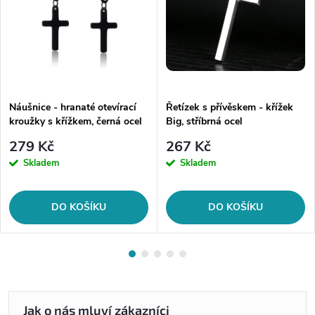
Náušnice - hranaté otevírací
Řetízek s přívěskem - křížek
kroužky s křížkem, černá ocel
Big, stříbrná ocel
279 Kč
267 Kč
Skladem
Skladem
DO KOŠÍKU
DO KOŠÍKU