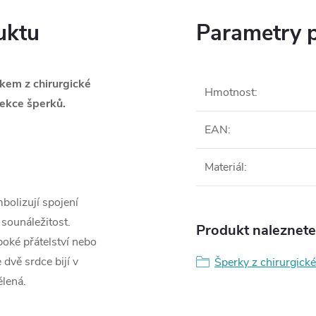
uktu
Parametry 
skem z chirurgické
Hmotnost
:
ekce šperků.
EAN
:
Materiál
:
bolizují spojení
 sounáležitost.
Produkt naleznete 
boké přátelství nebo
 dvě srdce bijí v
Šperky z chirurgické
ělená.