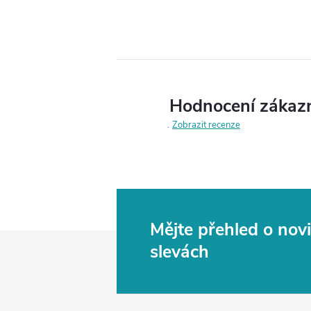
Hodnocení zákaz
Zobrazit recenze
Mějte přehled o no
Z
slevách
á