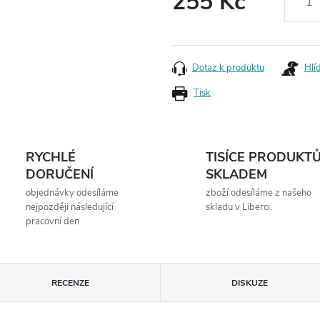
255 Kč
Měrná
cena:
Dotaz k produktu
Hlí
Tisk
RYCHLÉ
TISÍCE PRODUKT
DORUČENÍ
SKLADEM
objednávky odesíláme
zboží odesíláme z našeho
nejpozději následující
skladu v Liberci.
pracovní den
RECENZE
DISKUZE