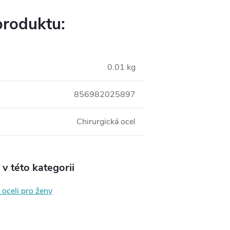
produktu:
0.01 kg
856982025897
Chirurgická ocel
v této kategorii
 oceli pro ženy