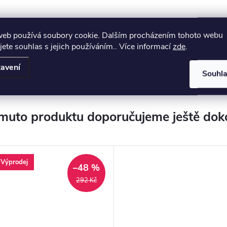
ádné alergické
web používá soubory cookie. Dalším procházením tohoto webu
jete souhlas s jejich používáním.. Více informací
zde
.
avení
ní
Souhl
muto produktu doporučujeme ještě dok
Výprodej
–48 %
292 Kč