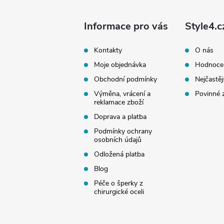
p
a
Informace pro vás
Style4.c
t
Kontakty
O nás
Moje objednávka
Hodnoce
í
Obchodní podmínky
Nejčastěj
Výměna, vrácení a
Povinné 
reklamace zboží
Doprava a platba
Podmínky ochrany
osobních údajů
Odložená platba
Blog
Péče o šperky z
chirurgické oceli