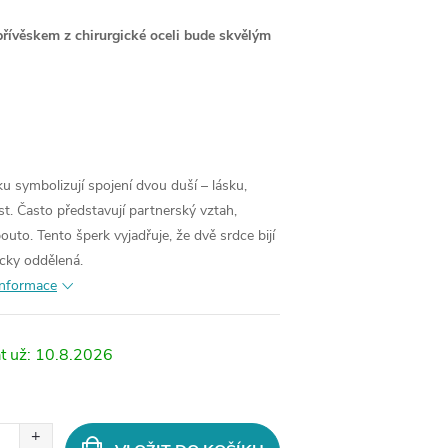
přívěskem z chirurgické oceli bude skvělým
u symbolizují spojení dvou duší – lásku,
t. Často představují partnerský vztah,
outo. Tento šperk vyjadřuje, že dvě srdce bijí
icky oddělená.
 informace
10.8.2026