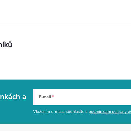
níků
vinkách
a
E-mail
Vložením e-mailu souhlasíte s
podmínkami ochrany o