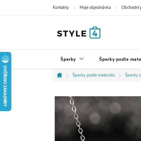
Přejít
Kontakty
Moje objednávka
Obchodní 
na
obsah
Šperky
Šperky podle mate
Šperky podle materiálu
Šperky z
Domů