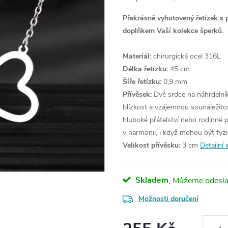
Překrásně vyhotovený řetízek s 
doplňkem Vaší kolekce šperků.
Materiál:
chirurgická ocel 316L
Délka řetízku:
45 cm
Šíře řetízku:
0,9 mm
Přívěsek:
Dvě srdce na náhrdelník
blízkost a vzájemnou sounáležitos
hluboké přátelství nebo rodinné p
v harmonii, i když mohou být fyz
Velikost přívěsku:
3 cm
Detailní
Skladem
Možnosti doručení