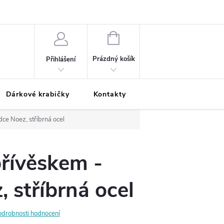
Podmínky ochrany osobních údajů
Odložená platba
Blog
Pé
NÁKUPNÍ
KOŠÍK
Prázdný košík
Přihlášení
Dárkové krabičky
Kontakty
Moje objednávka
dce Noez, stříbrná ocel
přívěskem -
, stříbrná ocel
odrobnosti hodnocení