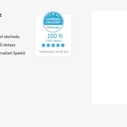
z
ní obchodu
ší dotazy
značení šperků