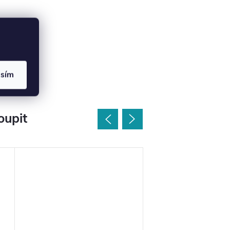
asím
oupit