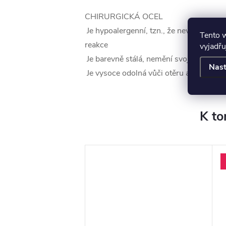
CHIRURGICKÁ OCEL
Je hypoalergenní, tzn., že nevyvolává ž
Tento 
reakce
vyjadřu
Je barevně stálá, nemění svoji barvu
Nast
Je vysoce odolná vůči otěru a poškrábá
K to