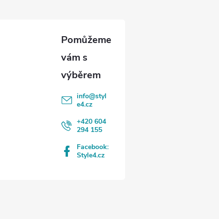
info
@
styl
e4.cz
+420 604
294 155
Facebook:
Style4.cz