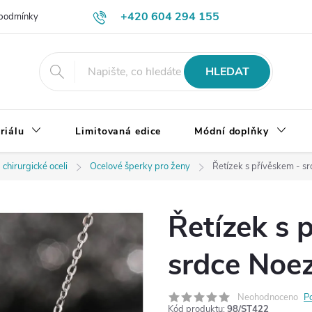
+420 604 294 155
podmínky
Výměna, vrácení a reklamace zboží
Doprava a platba
HLEDAT
riálu
Limitovaná edice
Módní doplňky
 chirurgické oceli
Ocelové šperky pro ženy
Řetízek s přívěskem - sr
Řetízek s 
srdce Noez
Neohodnoceno
P
Kód produktu:
98/ST422