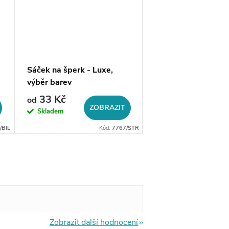
Sáček na šperk - Luxe,
Dárková krabička s
výběr barev
mašličkou pro mal
šperků
33 Kč
79 Kč
od
ZOBRAZIT
ZO
Skladem
Skladem
/BIL
Kód:
7767/STR
K
Zobrazit další hodnocení