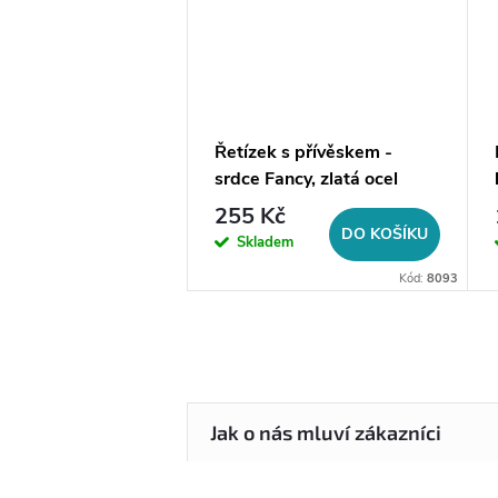
a na šperky do
Řetízek s přívěskem -
srdce Fancy, zlatá ocel
255 Kč
DO KOŠÍKU
DO KOŠÍKU
em
Skladem
Kód:
14056
Kód:
8093