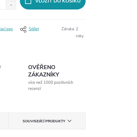
VLOŽIT DO KOŠÍKU
dací pes
Sdílet
Záruka
:
2
roky
Ů
OVĚŘENO
ZÁKAZNÍKY
více než 1000 pozitivních
recenzí
SOUVISEJÍCÍ PRODUKTY