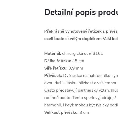
Detailní popis prod
Překrásně vyhotovený řetízek s přívě
oceli bude skvělým doplňkem Vaší kol
Materiál:
chirurgická ocel 316L
Délka řetízku:
45 cm
Šíře řetízku:
0,9 mm
Přívěsek:
Dvě srdce na náhrdelníku sym
dvou duší – lásku, blízkost a vzájemnou
Často představují partnerský vztah, hlu
rodinné pouto. Tento šperk vyjadřuje, že
harmonii, i když mohou být fyzicky odd
Velikost přívěsku:
3 cm