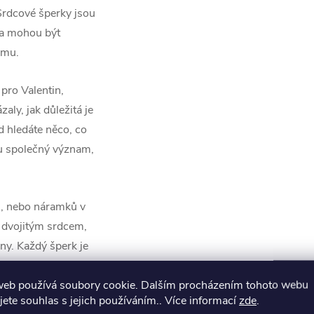
Srdcové šperky jsou
 a mohou být
amu.
pro Valentin,
aly, jak důležitá je
 hledáte něco, co
ku společný význam,
ů, nebo náramků v
 dvojitým srdcem,
ny. Každý šperk je
žel po mnoho let a
web používá soubory cookie. Dalším procházením tohoto webu
ky.
jete souhlas s jejich používáním.. Více informací
zde
.