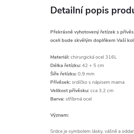
Detailní popis prod
Překrásně vyhotovený řetízek s přívě
oceli bude skvělým doplňkem Vaší kol
Materiál:
chirurgická ocel 316L
Délka řetízku:
42 + 5 cm
Šíře řetízku:
0,9 mm
Přívěsek:
srdíčko s nápisem mama
Velikost přívěsku:
cca 3,2 cm
Barva:
stříbrná ocel
Význam:
Srdce je symbolem lásky, vášně a oddano