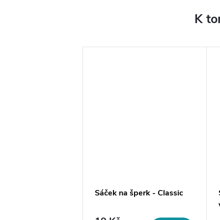
K to
a na šperky do
Sáček na šperk - Classic