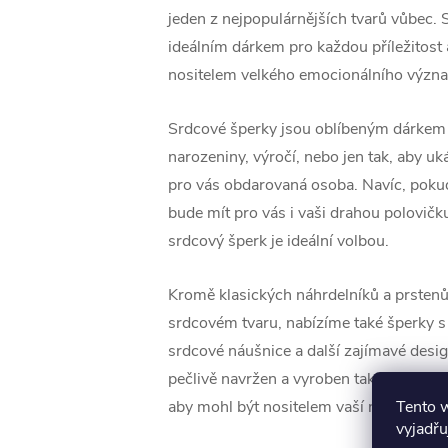
jeden z nejpopulárnějších tvarů vůbec. 
ideálním dárkem pro každou příležitost
nositelem velkého emocionálního význ
Srdcové šperky jsou oblíbeným dárkem 
narozeniny, výročí, nebo jen tak, aby ukáz
pro vás obdarovaná osoba. Navíc, pokud
bude mít pro vás i vaši drahou polovič
srdcový šperk je ideální volbou.
Kromě klasických náhrdelníků a prsten
srdcovém tvaru, nabízíme také šperky s
srdcové náušnice a další zajímavé desig
pečlivě navržen a vyroben tak, aby vydr
Tento 
aby mohl být nositelem vaší největší lás
vyjadřu