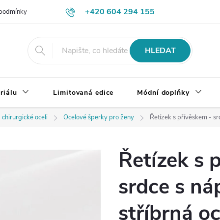
+420 604 294 155
podmínky
Výměna, vrácení a reklamace zboží
Doprava a platba
HLEDAT
riálu
Limitovaná edice
Módní doplňky
 chirurgické oceli
Ocelové šperky pro ženy
Řetízek s přívěskem - sr
Řetízek s 
srdce s n
stříbrná oc