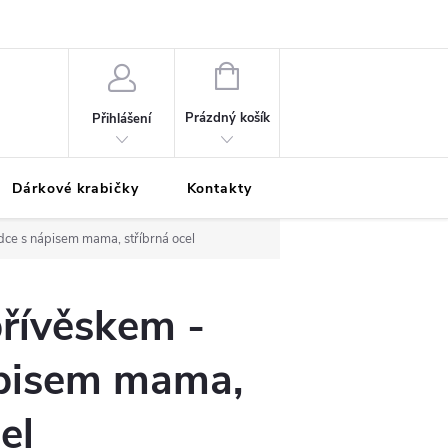
Podmínky ochrany osobních údajů
Odložená platba
Blog
Pé
NÁKUPNÍ
KOŠÍK
Prázdný košík
Přihlášení
Dárkové krabičky
Kontakty
Moje objednávka
dce s nápisem mama, stříbrná ocel
přívěskem -
ápisem mama,
el