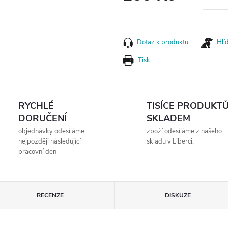
Měrná
cena:
Dotaz k produktu
Hlí
Tisk
RYCHLÉ
TISÍCE PRODUKT
DORUČENÍ
SKLADEM
objednávky odesíláme
zboží odesíláme z našeho
nejpozději následující
skladu v Liberci.
pracovní den
RECENZE
DISKUZE