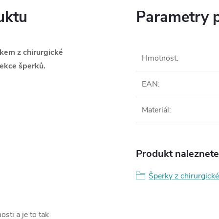
uktu
Parametry 
skem z chirurgické
Hmotnost
:
ekce šperků.
EAN
:
Materiál
:
Produkt naleznete 
Šperky z chirurgické
sti a je to tak