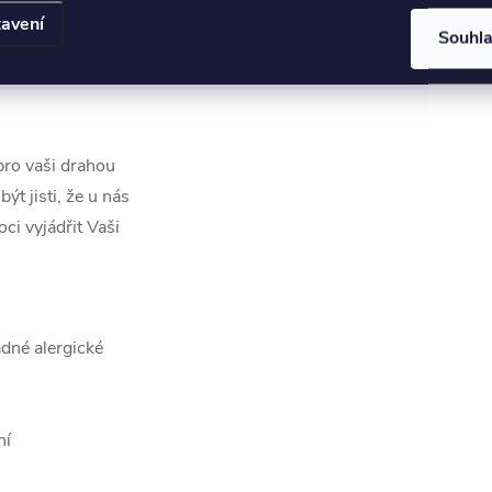
 srdcových šperků,
avení
Souhl
. Naše srdcové
oveň jsou vyrobeny s
pro vaši drahou
ýt jisti, že u nás
ci vyjádřit Vaši
ádné alergické
ní