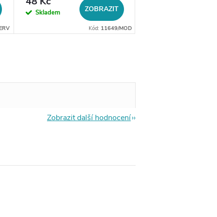
48 Kč
20 Kč
ZOBRAZIT
ZO
Skladem
Skladem
ERV
Kód:
11649/MOD
Zobrazit další hodnocení