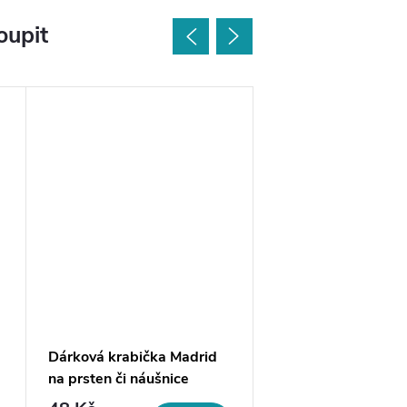
oupit
Dárková krabička Madrid
Mikrosemišový čistí
na prsten či náušnice
hadřík, výběr barev