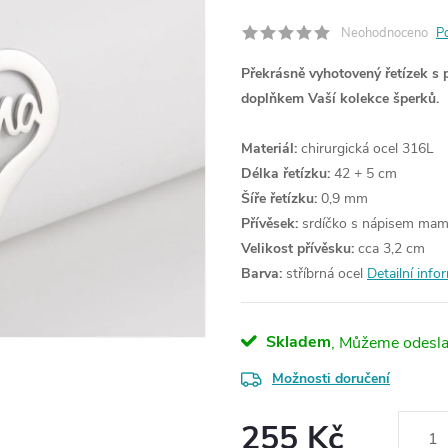
Neohodnoceno
P
Překrásně vyhotovený řetízek s 
doplňkem Vaší kolekce šperků.
Materiál:
chirurgická ocel 316L
Délka řetízku:
42 + 5 cm
Šíře řetízku:
0,9 mm
Přívěsek:
srdíčko s nápisem ma
Velikost přívěsku:
cca 3,2 cm
Barva:
stříbrná ocel
Detailní info
Skladem
Možnosti doručení
255 Kč