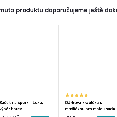
muto produktu doporučujeme ještě dok
Sáček na šperk - Luxe,
Dárková krabička s
výběr barev
mašličkou pro malou sadu
šperků