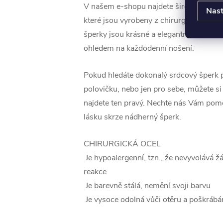
V našem e-shopu najdete širokou škálu
Nast
které jsou vyrobeny z chirurgické oceli
šperky jsou krásné a elegantní, ale zár
ohledem na každodenní nošení.
Pokud hledáte dokonalý srdcový šperk 
polovičku, nebo jen pro sebe, můžete si b
najdete ten pravý. Nechte nás Vám pomo
lásku skrze nádherný šperk.
CHIRURGICKÁ OCEL
Je hypoalergenní, tzn., že nevyvolává ž
reakce
Je barevně stálá, nemění svoji barvu
Je vysoce odolná vůči otěru a poškrábá