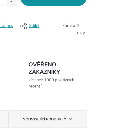
dací pes
Sdílet
Záruka
:
2
roky
Ů
OVĚŘENO
ZÁKAZNÍKY
více než 1000 pozitivních
recenzí
SOUVISEJÍCÍ PRODUKTY