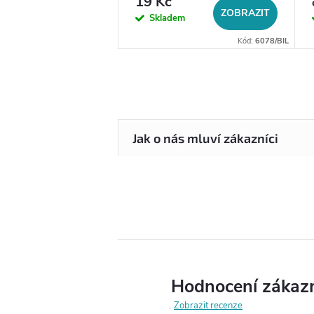
19 Kč
DO KOŠÍKU
ZOBRAZIT
em
Skladem
Kód:
14056
Kód:
6078/BIL
Hodnocení zákaz
Zobrazit recenze