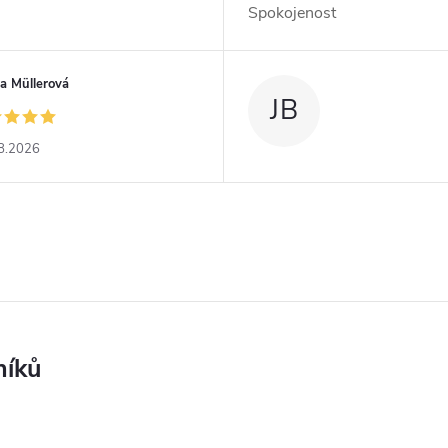
Spokojenost
a Müllerová
JB
8.2026
níků