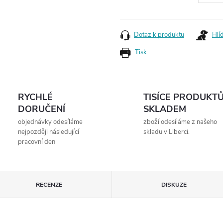
Měrná
cena:
Dotaz k produktu
Hlí
Tisk
RYCHLÉ
TISÍCE PRODUKT
DORUČENÍ
SKLADEM
objednávky odesíláme
zboží odesíláme z našeho
nejpozději následující
skladu v Liberci.
pracovní den
RECENZE
DISKUZE