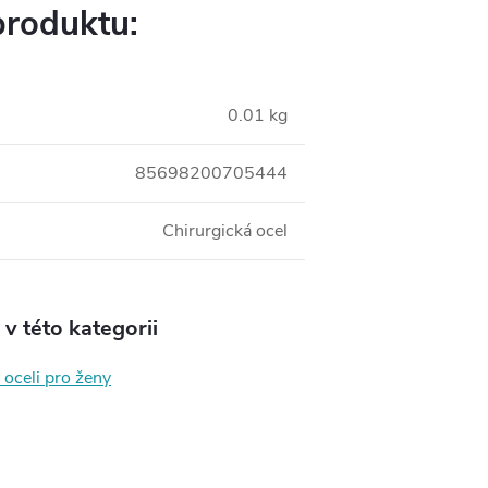
produktu:
0.01 kg
85698200705444
Chirurgická ocel
v této kategorii
 oceli pro ženy