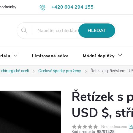
+420 604 294 155
podmínky
Výměna, vrácení a reklamace zboží
Doprava a platba
HLEDAT
riálu
Limitovaná edice
Módní doplňky
 chirurgické oceli
Ocelové šperky pro ženy
Řetízek s přívěskem - US
Řetízek s 
USD $, stř
Neohodnoceno
P
Kód produktu:
98/ST428