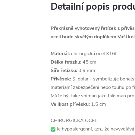
Detailní popis prod
Překrásně vyhotovený řetízek s přívě
oceli bude skvělým doplňkem Vaší kol
Materiál:
chirurgická ocel 316L
Délka řetízku:
45 cm
Šíře řetízku:
0,9 mm
Přívěsek:
$, dolar -
symbolizuje bohatst
materiální zabezpečení nebo touhu po f
Může být také vnímán jako talisman pro
Velikost přívěsku:
1,5 cm
CHIRURGICKÁ OCEL
Je hypoalergenní, tzn., že nevyvolává