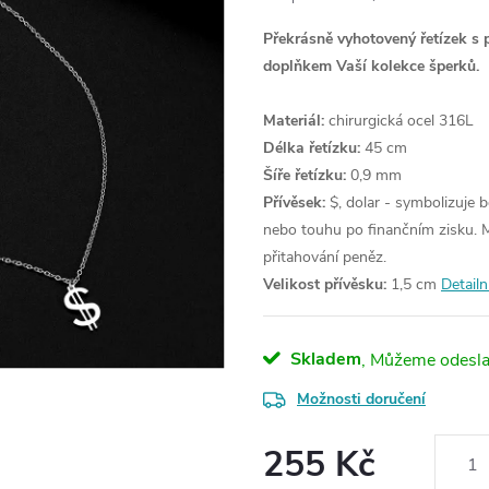
Překrásně vyhotovený řetízek s 
doplňkem Vaší kolekce šperků.
Materiál:
chirurgická ocel 316L
Délka řetízku:
45 cm
Šíře řetízku:
0,9 mm
Přívěsek:
$, dolar -
symbolizuje b
nebo touhu po finančním zisku. 
přitahování peněz.
Velikost přívěsku:
1,5 cm
Detailn
Skladem
Možnosti doručení
255 Kč