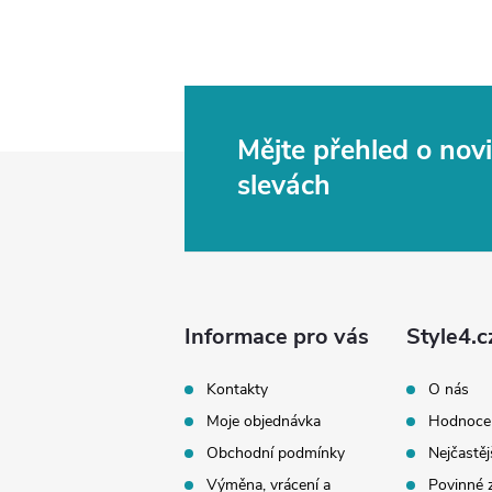
Mějte přehled o no
Z
slevách
á
p
a
Informace pro vás
Style4.c
t
Kontakty
O nás
Moje objednávka
Hodnoce
í
Obchodní podmínky
Nejčastěj
Výměna, vrácení a
Povinné 