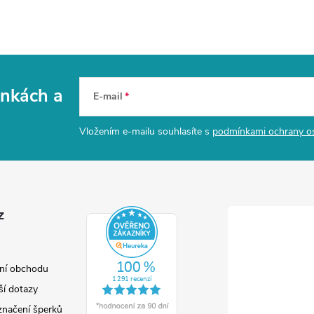
vinkách
a
E-mail
Vložením e-mailu souhlasíte s
podmínkami ochrany o
z
ní obchodu
ší dotazy
značení šperků