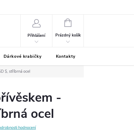
Podmínky ochrany osobních údajů
Odložená platba
Blog
Pé
NÁKUPNÍ
KOŠÍK
Prázdný košík
Přihlášení
Dárkové krabičky
Kontakty
Moje objednávka
D $, stříbrná ocel
přívěskem -
íbrná ocel
odrobnosti hodnocení