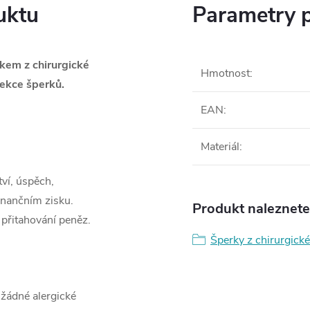
uktu
Parametry 
skem z chirurgické
Hmotnost
:
ekce šperků.
EAN
:
Materiál
:
ví, úspěch,
inančním zisku.
Produkt naleznete 
 přitahování peněz.
Šperky z chirurgické
 žádné alergické