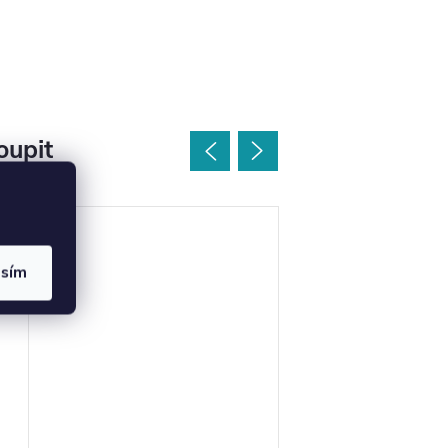
oupit
asím