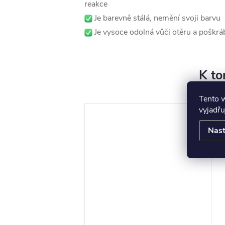
reakce
Je barevně stálá, nemění svoji barvu
Je vysoce odolná vůči otěru a poškrá
K to
Tento 
vyjadřu
Nast