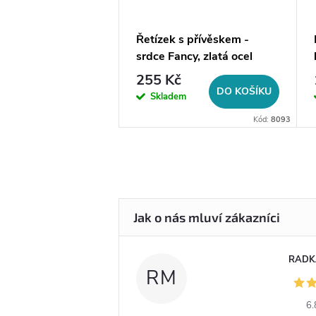
a na šperky do
Řetízek s přívěskem -
srdce Fancy, zlatá ocel
255 Kč
DO KOŠÍKU
DO KOŠÍKU
em
Skladem
Kód:
14056
Kód:
8093
RADK
RM
6.