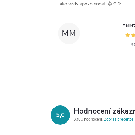
Jako vždy spokojenost .👍⚘️⚘️
Markét
MM
3.
Hodnocení zákaz
5,0
3300 hodnocení
Zobrazit recenze