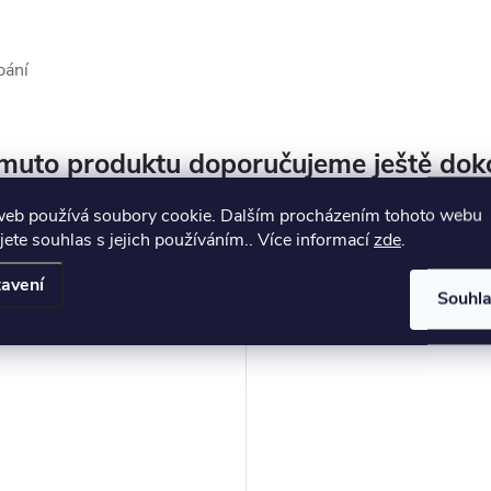
bání
muto produktu doporučujeme ještě dok
web používá soubory cookie. Dalším procházením tohoto webu
jete souhlas s jejich používáním.. Více informací
zde
.
Výprodej
–48 %
avení
Souhl
292 Kč