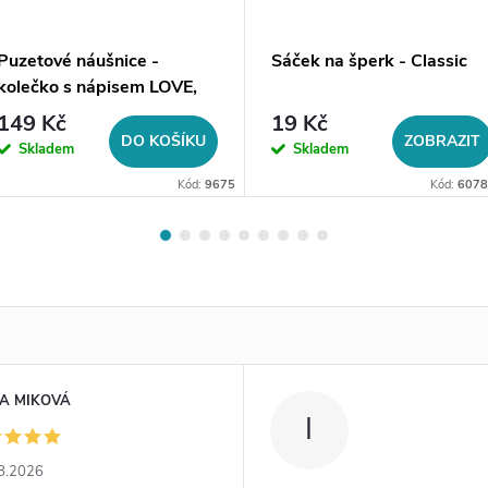
Puzetové náušnice -
Sáček na šperk - Classic
kolečko s nápisem LOVE,
stříbrná ocel
149 Kč
19 Kč
DO KOŠÍKU
ZOBRAZIT
Skladem
Skladem
Kód:
9675
Kód:
6078
A MIKOVÁ
I
8.2026