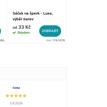
Sáček na šperk - Luxe,
Dárková krabička s
výběr barev
mašličkou pro mal
šperků
33 Kč
79 Kč
od
ZOBRAZIT
ZO
Skladem
Skladem
/BIL
Kód:
7767/STR
K
Iveta
3.8.2026