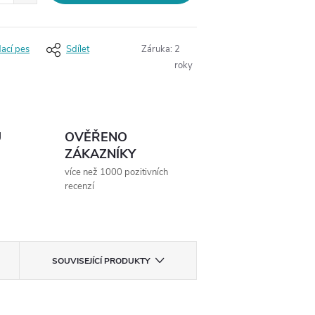
dací pes
Sdílet
Záruka
:
2
roky
Ů
OVĚŘENO
ZÁKAZNÍKY
více než 1000 pozitivních
recenzí
SOUVISEJÍCÍ PRODUKTY