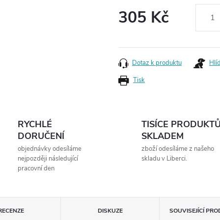
305 Kč
Měrná
cena:
Dotaz k produktu
Hlí
Tisk
RYCHLÉ
TISÍCE PRODUKT
DORUČENÍ
SKLADEM
objednávky odesíláme
zboží odesíláme z našeho
nejpozději následující
skladu v Liberci.
pracovní den
RECENZE
DISKUZE
SOUVISEJÍCÍ PR