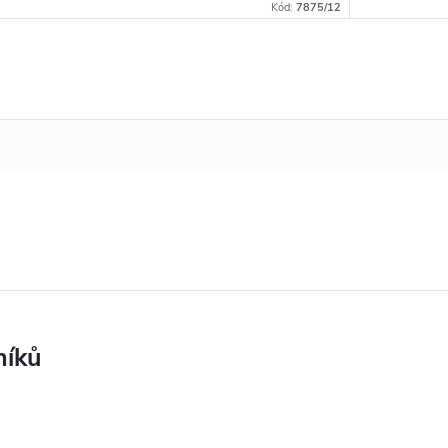
Kód:
7875/12
níků