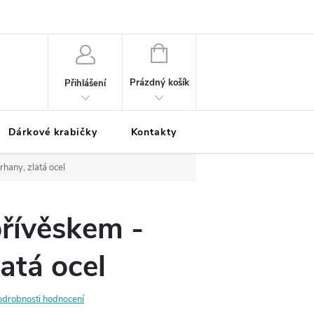
Podmínky ochrany osobních údajů
Odložená platba
Blog
Pé
NÁKUPNÍ
KOŠÍK
Prázdný košík
Přihlášení
Dárkové krabičky
Kontakty
Moje objednávka
rhany, zlatá ocel
přívěskem -
latá ocel
odrobnosti hodnocení