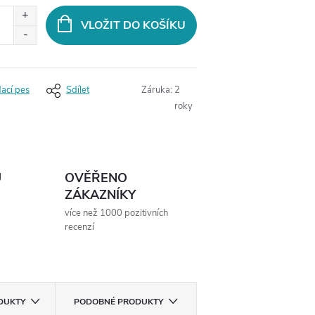
VLOŽIT DO KOŠÍKU
dací pes
Sdílet
Záruka
:
2
roky
Ů
OVĚŘENO
ZÁKAZNÍKY
více než 1000 pozitivních
recenzí
ODUKTY
PODOBNÉ PRODUKTY