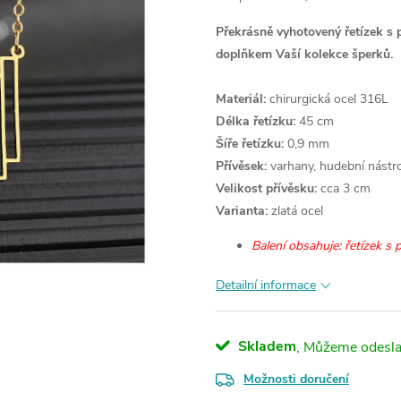
Překrásně vyhotovený řetízek s 
doplňkem Vaší kolekce šperků.
Materiál:
chirurgická ocel 316L
Délka řetízku:
45 cm
Šíře řetízku:
0,9 mm
Přívěsek:
varhany, hudební nástro
Velikost přívěsku:
cca 3 cm
Varianta:
zlatá ocel
Balení obsahuje: řetízek s
Detailní informace
Skladem
Možnosti doručení