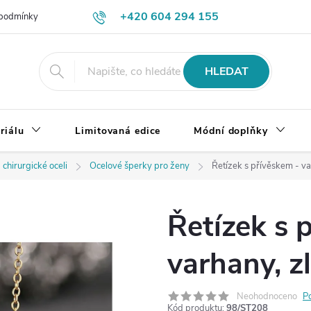
+420 604 294 155
podmínky
Výměna, vrácení a reklamace zboží
Doprava a platba
HLEDAT
riálu
Limitovaná edice
Módní doplňky
 chirurgické oceli
Ocelové šperky pro ženy
Řetízek s přívěskem - va
Řetízek s 
varhany, z
Neohodnoceno
P
Kód produktu:
98/ST208