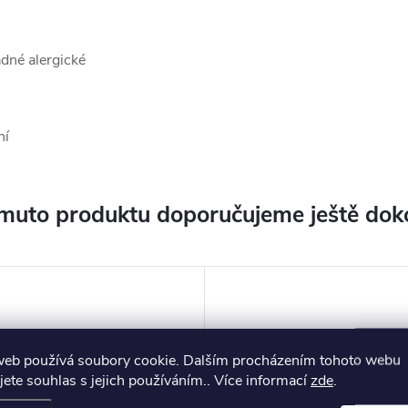
ádné alergické
ní
muto produktu doporučujeme ještě dok
web používá soubory cookie. Dalším procházením tohoto webu
jete souhlas s jejich používáním.. Více informací
zde
.