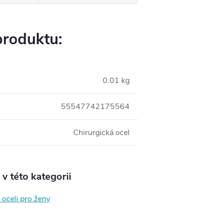
produktu:
0.01 kg
55547742175564
Chirurgická ocel
v této kategorii
 oceli pro ženy