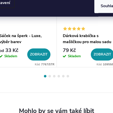
avení
Souhl
Sáček na šperk - Luxe,
Dárková krabička s
výběr barev
mašličkou pro malou sadu
šperků
33 Kč
79 Kč
od
ZOBRAZIT
ZOBRAZIT
Skladem
Skladem
Kód:
7767/STR
Kód:
10959/