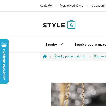
Přejít
Kontakty
Moje objednávka
Obchodní 
na
obsah
Šperky
Šperky podle mate
Šperky podle materiálu
Šperky z
Domů