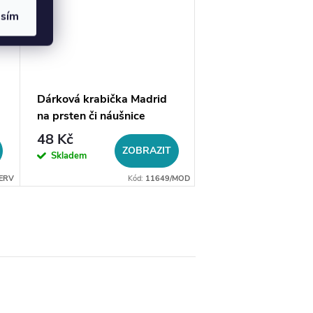
asím
Dárková krabička Madrid
Mikrosemišový čistí
na prsten či náušnice
hadřík, výběr barev
48 Kč
20 Kč
ZOBRAZIT
ZO
Skladem
Skladem
ERV
Kód:
11649/MOD