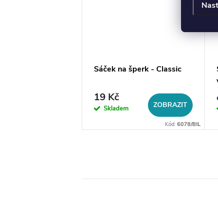
Nast
a na šperky do
Sáček na šperk - Classic
19 Kč
DO KOŠÍKU
ZOBRAZIT
em
Skladem
Kód:
14056
Kód:
6078/BIL