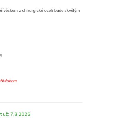
přívěskem z chirurgické oceli bude skvělým
j
 přívěskem
7.8.2026