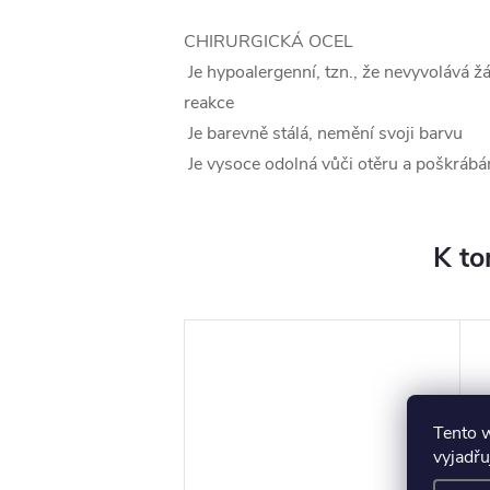
CHIRURGICKÁ OCEL
Je hypoalergenní, tzn., že nevyvolává ž
reakce
Je barevně stálá, nemění svoji barvu
Je vysoce odolná vůči otěru a poškrábá
K to
Tento 
vyjadřu