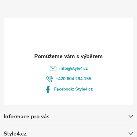
a
t
í
info
@
style4.cz
+420 604 294 155
Facebook: Style4.cz
Informace pro vás
Style4.cz