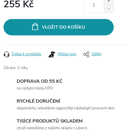
255 Kč
Měrná
cena:
VLOŽIT DO KOŠÍKU
Dotaz k produktu
Hlídací pes
Sdílet
Záruka
:
2 roky
DOPRAVA OD 55 KČ
na výdejní místa DPD
RYCHLÉ DORUČENÍ
objednávky odesíláme nejpozději následující pracovní den
TISÍCE PRODUKTŮ SKLADEM
zboží odesíláme z našeho skladu v Liberci.