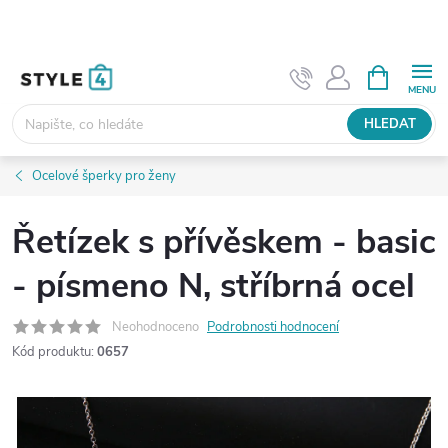
Přejít
na
obsah
NÁKUPNÍ
KOŠÍK
HLEDAT
Ocelové šperky pro ženy
Řetízek s přívěskem - basic
- písmeno N, stříbrná ocel
Neohodnoceno
Podrobnosti hodnocení
Kód produktu:
0657