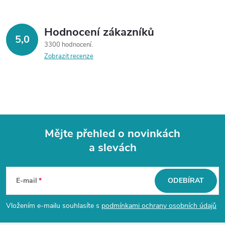
Hodnocení zákazníků
5,0
3300 hodnocení
Zobrazit recenze
Mějte přehled o novinkách
a slevách
Z
á
E-mail
ODEBÍRAT
p
Vložením e-mailu souhlasíte s
podmínkami ochrany osobních údajů