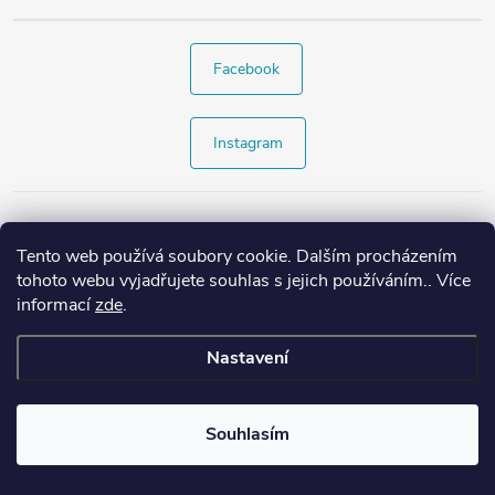
Facebook
Instagram
Tento web používá soubory cookie. Dalším procházením
tohoto webu vyjadřujete souhlas s jejich používáním.. Více
informací
zde
.
Nastavení
Copyright 2026
Style4.cz
. Všechna práva vyhrazena.
Souhlasím
Vytvořil Shoptet