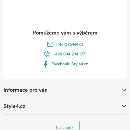
í
info
@
style4.cz
+420 604 294 155
Facebook: Style4.cz
Informace pro vás
Style4.cz
Facebook