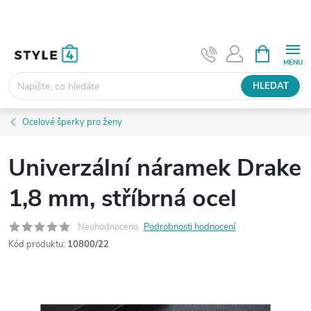
Přejít
na
obsah
NÁKUPNÍ
KOŠÍK
HLEDAT
Ocelové šperky pro ženy
Univerzální náramek Drake
1,8 mm, stříbrná ocel
Neohodnoceno
Podrobnosti hodnocení
Kód produktu:
10800/22