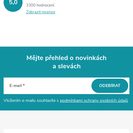
5,0
3300 hodnocení
Zobrazit recenze
Mějte přehled o novinkách
a slevách
Z
á
E-mail
ODEBÍRAT
p
Vložením e-mailu souhlasíte s
podmínkami ochrany osobních údajů
a
t