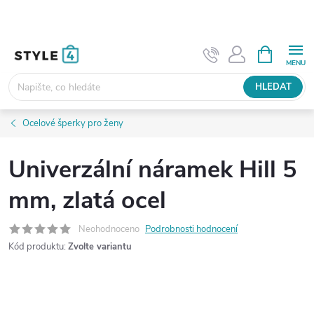
Přejít
na
obsah
NÁKUPNÍ
KOŠÍK
HLEDAT
Ocelové šperky pro ženy
Univerzální náramek Hill 5
mm, zlatá ocel
Neohodnoceno
Podrobnosti hodnocení
Kód produktu:
Zvolte variantu