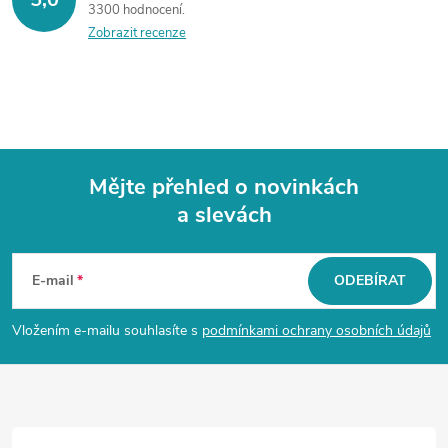
3300 hodnocení
Zobrazit recenze
Mějte přehled o novinkách
a slevách
Z
á
E-mail
ODEBÍRAT
p
Vložením e-mailu souhlasíte s
podmínkami ochrany osobních údajů
a
t