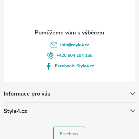
í
info
@
style4.cz
+420 604 294 155
Facebook: Style4.cz
Informace pro vás
Style4.cz
Facebook