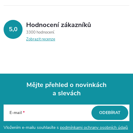
Hodnocení zákazníků
5,0
3300 hodnocení
Zobrazit recenze
Mějte přehled o novinkách
a slevách
Z
á
E-mail
ODEBÍRAT
p
Vložením e-mailu souhlasíte s
podmínkami ochrany osobních údajů