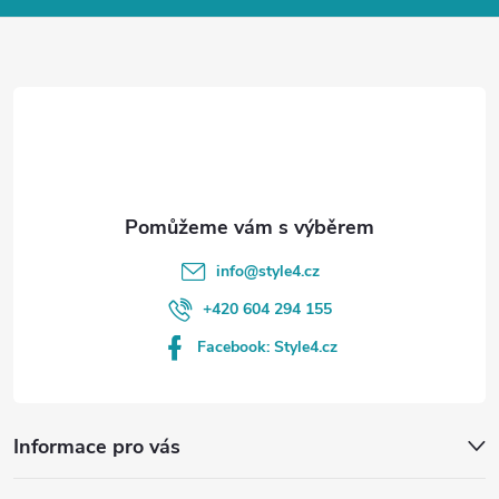
a
t
í
info
@
style4.cz
+420 604 294 155
Facebook: Style4.cz
Informace pro vás