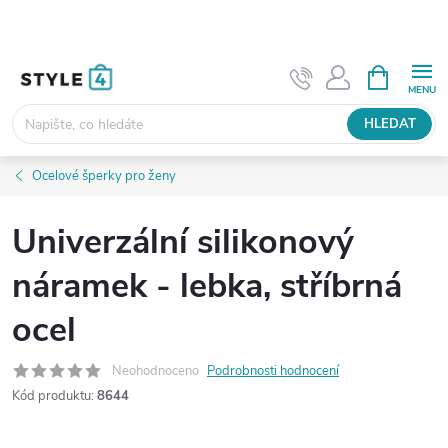
Přejít
na
obsah
NÁKUPNÍ
KOŠÍK
HLEDAT
Ocelové šperky pro ženy
Univerzální silikonový
náramek - lebka, stříbrná
ocel
Neohodnoceno
Podrobnosti hodnocení
Kód produktu:
8644