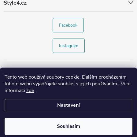
Style4.cz
Facebook
Instagram
Tento web používá soubory cookie. Dalším procházením
tohoto webu vyjadřujete souhlas s jejich používáním.. Více
informací
zde
.
Nastavení
Copyright 2026
Style4.cz
. Všechna práva vyhrazena.
Souhlasím
Vytvořil Shoptet