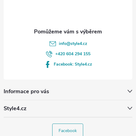
í
info
@
style4.cz
+420 604 294 155
Facebook: Style4.cz
Informace pro vás
Style4.cz
Facebook