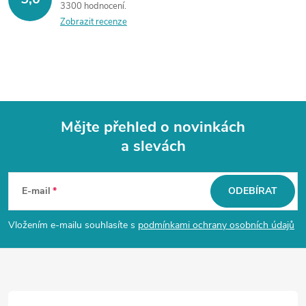
3300 hodnocení
Zobrazit recenze
Mějte přehled o novinkách
a slevách
Z
á
E-mail
ODEBÍRAT
p
Vložením e-mailu souhlasíte s
podmínkami ochrany osobních údajů
a
t