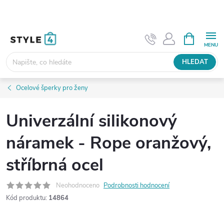
Přejít
na
obsah
NÁKUPNÍ
KOŠÍK
HLEDAT
Ocelové šperky pro ženy
Univerzální silikonový
náramek - Rope oranžový,
stříbrná ocel
Neohodnoceno
Podrobnosti hodnocení
Kód produktu:
14864