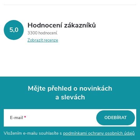
Hodnocení zákazníků
5,0
3300 hodnocení
Zobrazit recenze
Mějte přehled o novinkách
a slevách
Z
á
E-mail
ODEBÍRAT
p
Vložením e-mailu souhlasíte s
podmínkami ochrany osobních údajů