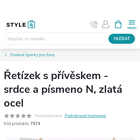
Přejít
na
obsah
NÁKUPNÍ
KOŠÍK
HLEDAT
Ocelové šperky pro ženy
Řetízek s přívěskem -
srdce a písmeno N, zlatá
ocel
Neohodnoceno
Podrobnosti hodnocení
Kód produktu:
7974