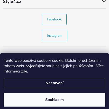
Style4.cz
Facebook
Instagram
Tento web používá soubory cookie. Dalším procházením
tohoto webu vyjadřujete souhlas s jejich používáním.. Více
informací
zde
.
Nastavení
Copyright 2026
Style4.cz
. Všechna práva vyhrazena.
Souhlasím
Vytvořil Shoptet