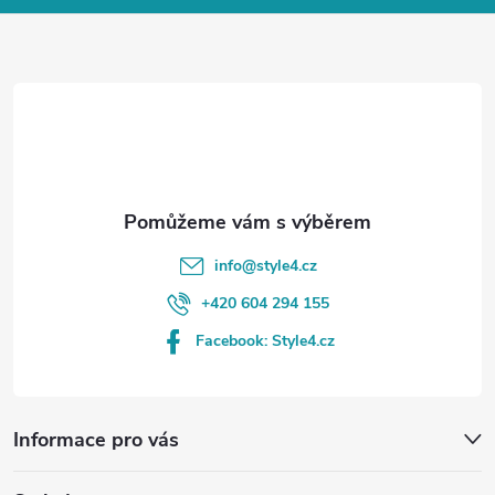
a
t
í
info
@
style4.cz
+420 604 294 155
Facebook: Style4.cz
Informace pro vás