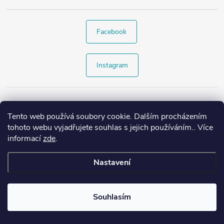
Facebook
Instagram
Tento web používá soubory cookie. Dalším procházením
tohoto webu vyjadřujete souhlas s jejich používáním.. Více
informací
zde
.
Nastavení
Copyright 2026
Style4.cz
. Všechna práva vyhrazena.
Souhlasím
Vytvořil Shoptet