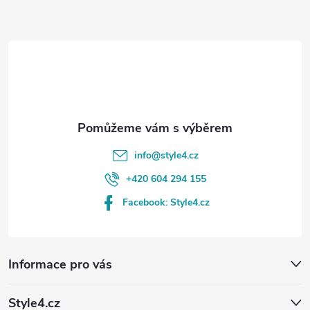
a
t
í
info
@
style4.cz
+420 604 294 155
Facebook: Style4.cz
Informace pro vás
Style4.cz