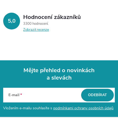
Hodnocení zákazníků
5,0
3300 hodnocení
Zobrazit recenze
Mějte přehled o novinkách
a slevách
Z
á
E-mail
ODEBÍRAT
p
Vložením e-mailu souhlasíte s
podmínkami ochrany osobních údajů