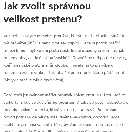
Jak zvolit správnou
velikost prstenu?
Vezměte si jakýkoliv
měřící proužek
, kterým prst obtočíte. Může to
být provázek,šňůrka nebo proužek papíru. Dejte si pozor, měřící
proužek musí být
kolem prstu dostatečně utažený
přesně tak, jak
prsteny obvykle doléhají na Vaši kůži. Rovněž pokud patříte mezi ty,
kteří mají
úzké prsty a širší klouby
, myslete na to při výběru
prstenu a zvolte velikost tak, aby šel prsten přes kloub přetáhnout
(obvykle stačí zvolit o číslo větší).
Poté stačí jen
ovinout měřící proužek
kolem prstu a tužkou udělat
čárku tam, kde se dvě
šňůrky protínají
. V tabulce poté naleznete dle
obvodu zvoleného prstu, která velikost je ta pravá. Pokud Vám
obvod prstu vyjde někde mezi dvěma velikostmi, doporučujeme
zvolit spíše menší variantu. Měly by Vám ale sedět oba, jak o číslo
menší, tak větší. Proto přihlédněte také ke svým preferencím.