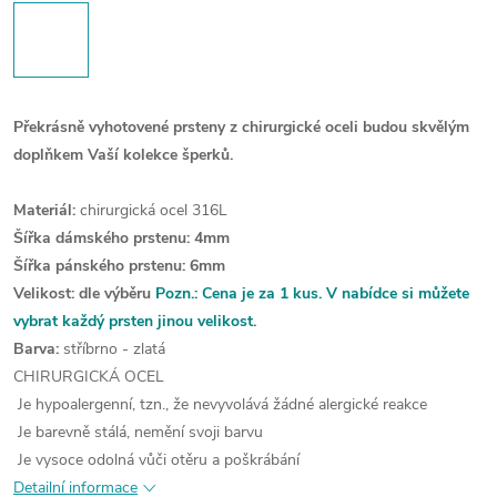
Překrásně vyhotovené prsteny z chirurgické oceli budou skvělým
doplňkem Vaší kolekce šperků.
Materiál:
chirurgická ocel 316L
Šířka dámského prstenu: 4mm
Šířka pánského prstenu: 6mm
Velikost: dle výběru
Pozn.:
Cena je za 1 kus. V nabídce si můžete
vybrat každý prsten jinou velikost.
Barva:
stříbrno - zlatá
CHIRURGICKÁ OCEL
Je hypoalergenní, tzn., že nevyvolává žádné alergické reakce
Je barevně stálá, nemění svoji barvu
Je vysoce odolná vůči otěru a poškrábání
Detailní informace