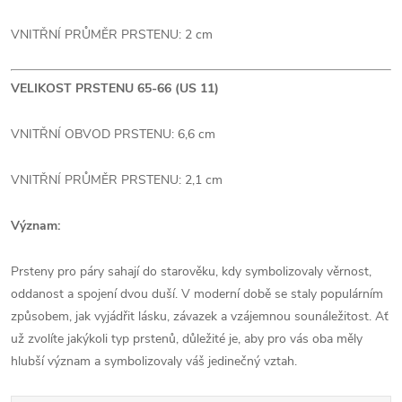
VNITŘNÍ PRŮMĚR PRSTENU: 2 cm
VELIKOST PRSTENU 65-66 (US 11)
VNITŘNÍ OBVOD PRSTENU: 6,6 cm
VNITŘNÍ PRŮMĚR PRSTENU: 2,1 cm
Význam:
Prsteny pro páry sahají do starověku, kdy symbolizovaly věrnost,
oddanost a spojení dvou duší. V moderní době se staly populárním
způsobem, jak vyjádřit lásku, závazek a vzájemnou sounáležitost.
Ať
už zvolíte jakýkoli typ prstenů, důležité je, aby pro vás oba měly
hlubší význam a symbolizovaly váš jedinečný vztah.