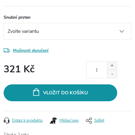
Snubní prsten
Možnosti doručení
321 Kč
Měrná
cena:
VLOŽIT DO KOŠÍKU
Dotaz k produktu
Hlídací pes
Sdílet
Záruka
:
2 roky