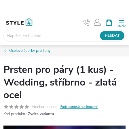
Přejít
na
obsah
NÁKUPNÍ
KOŠÍK
HLEDAT
Ocelové šperky pro ženy
Prsten pro páry (1 kus) -
Wedding, stříbrno - zlatá
ocel
Neohodnoceno
Podrobnosti hodnocení
Kód produktu:
Zvolte variantu