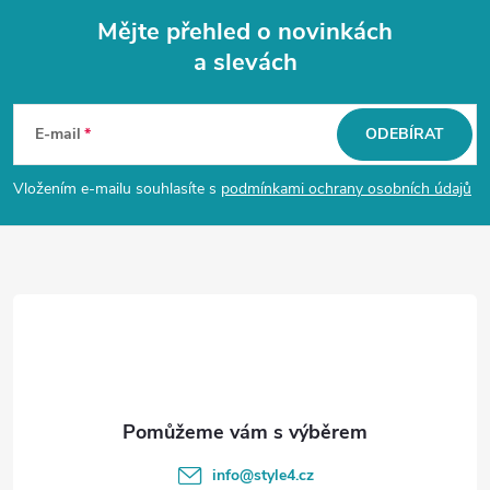
Mějte přehled o novinkách
a slevách
Z
á
E-mail
ODEBÍRAT
p
Vložením e-mailu souhlasíte s
podmínkami ochrany osobních údajů
a
t
í
info
@
style4.cz