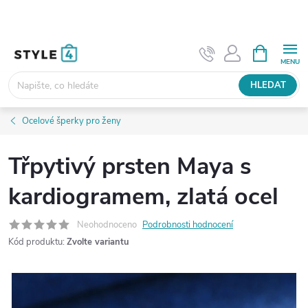
Přejít
na
obsah
NÁKUPNÍ
KOŠÍK
HLEDAT
Ocelové šperky pro ženy
Třpytivý prsten Maya s
kardiogramem, zlatá ocel
Neohodnoceno
Podrobnosti hodnocení
Kód produktu:
Zvolte variantu