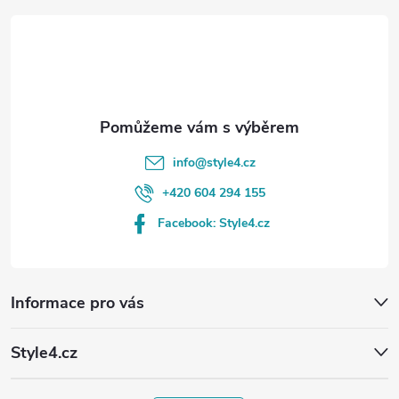
t
í
info
@
style4.cz
+420 604 294 155
Facebook: Style4.cz
Informace pro vás
Style4.cz