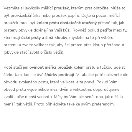
Vezměte si jakýkoliv
měřící proužek
, kterým prst obtočíte. Může to
být provázek,šňůrka nebo proužek papíru. Dejte si pozor, měřící
proužek musí být
kolem prstu dostatečně utažený
přesně tak, jak
prsteny obvykle doléhají na Vaši kůži. Rovněž pokud patříte mezi ty,
kteří mají
úzké prsty a širší klouby
, myslete na to při výběru
prstenu a zvolte velikost tak, aby šel prsten přes kloub přetáhnout
(obvykle stačí zvolit o číslo větší).
Poté stačí jen
ovinout měřící proužek
kolem prstu a tužkou udělat
čárku tam, kde se dvě
šňůrky protínají
. V tabulce poté naleznete dle
obvodu zvoleného prstu, která velikost je ta pravá. Pokud Vám
obvod prstu vyjde někde mezi dvěma velikostmi, doporučujeme
zvolit spíše menší variantu. Měly by Vám ale sedět oba, jak o číslo
menší, tak větší. Proto přihlédněte také ke svým preferencím.