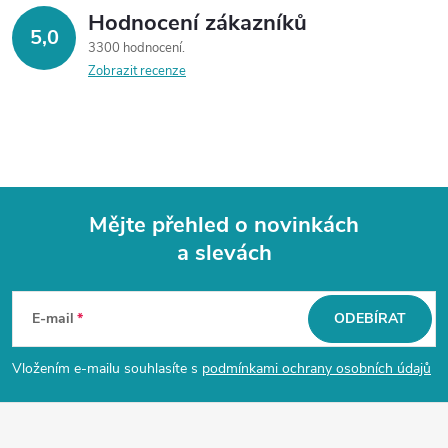
Hodnocení zákazníků
5,0
3300 hodnocení
Zobrazit recenze
Mějte přehled o novinkách
a slevách
Z
á
E-mail
ODEBÍRAT
p
Vložením e-mailu souhlasíte s
podmínkami ochrany osobních údajů
a