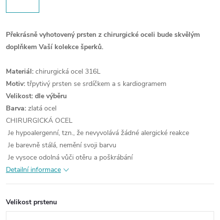
Překrásně vyhotovený prsten z chirurgické oceli bude skvělým
doplňkem Vaší kolekce šperků.
Materiál:
chirurgická ocel 316L
Motiv:
třpytivý prsten se srdíčkem a s kardiogramem
Velikost: dle výběru
Barva:
zlatá ocel
CHIRURGICKÁ OCEL
Je hypoalergenní, tzn., že nevyvolává žádné alergické reakce
Je barevně stálá, nemění svoji barvu
Je vysoce odolná vůči otěru a poškrábání
Detailní informace
Velikost prstenu