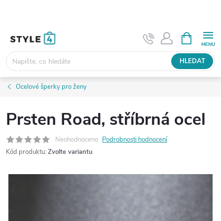
Přejít
na
obsah
NÁKUPNÍ
KOŠÍK
HLEDAT
Ocelové šperky pro ženy
Prsten Road, stříbrná ocel
Neohodnoceno
Podrobnosti hodnocení
Kód produktu:
Zvolte variantu