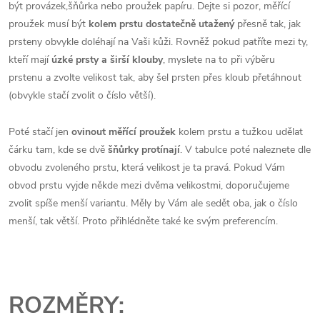
být provázek,šňůrka nebo proužek papíru. Dejte si pozor, měřící
proužek musí být
kolem prstu dostatečně utažený
přesně tak, jak
prsteny obvykle doléhají na Vaši kůži. Rovněž pokud patříte mezi ty,
kteří mají
úzké prsty a širší klouby
, myslete na to při výběru
prstenu a zvolte velikost tak, aby šel prsten přes kloub přetáhnout
(obvykle stačí zvolit o číslo větší).
Poté stačí jen
ovinout měřící proužek
kolem prstu a tužkou udělat
čárku tam, kde se dvě
šňůrky protínají
. V tabulce poté naleznete dle
obvodu zvoleného prstu, která velikost je ta pravá. Pokud Vám
obvod prstu vyjde někde mezi dvěma velikostmi, doporučujeme
zvolit spíše menší variantu. Měly by Vám ale sedět oba, jak o číslo
menší, tak větší. Proto přihlédněte také ke svým preferencím.
ROZMĚRY: