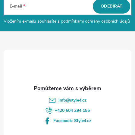
á
E-mail
ODEBÍRAT
p
Vložením e-mailu souhlasíte s
podmínkami ochrany osobních údajů
a
t
í
info
@
style4.cz
+420 604 294 155
Facebook: Style4.cz