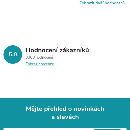
Zobrazit další hodnocení
Hodnocení zákazníků
5,0
3300 hodnocení
Zobrazit recenze
Mějte přehled o novinkách
a slevách
Z