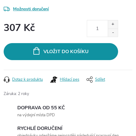
Možnosti doručení
307 Kč
Měrná
cena:
VLOŽIT DO KOŠÍKU
Dotaz k produktu
Hlídací pes
Sdílet
Záruka
:
2 roky
DOPRAVA OD 55 KČ
na výdejní místa DPD
RYCHLÉ DORUČENÍ
objednávky odesíláme nejpozději následující pracovní den