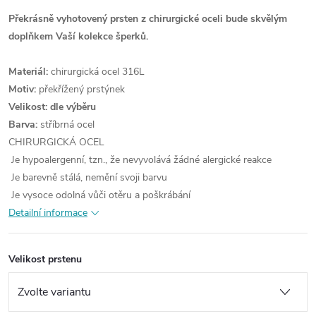
Překrásně vyhotovený prsten z chirurgické oceli bude skvělým
doplňkem Vaší kolekce šperků.
Materiál:
chirurgická ocel 316L
Motiv:
překřížený prstýnek
Velikost: dle výběru
Barva:
stříbrná ocel
CHIRURGICKÁ OCEL
Je hypoalergenní, tzn., že nevyvolává žádné alergické reakce
Je barevně stálá, nemění svoji barvu
Je vysoce odolná vůči otěru a poškrábání
Detailní informace
Velikost prstenu