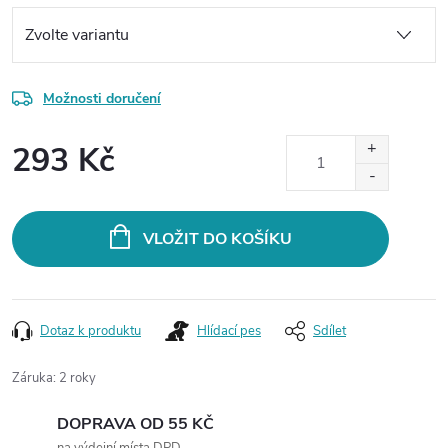
Možnosti doručení
293 Kč
Měrná
cena:
VLOŽIT DO KOŠÍKU
Dotaz k produktu
Hlídací pes
Sdílet
Záruka
:
2 roky
DOPRAVA OD 55 KČ
na výdejní místa DPD