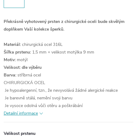
Překrásně vyhotovený prsten z chirurgické oceli bude skvělým
doplňkem Vaší kolekce šperků.
Materiál:
chirurgická ocel 316L
Šířka prstenu:
1,5 mm + velikost motýlka 9 mm
Motiv:
motýl
Velikost: dle výběru
Barva:
stříbrná ocel
CHIRURGICKÁ OCEL
Je hypoalergenní, tzn., že nevyvolává žádné alergické reakce
Je barevně stálá, nemění svoji barvu
Je vysoce odolná vůči otěru a poškrábání
Detailní informace
Velikost prstenu