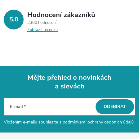
Hodnocení zákazníků
5,0
3300 hodnocení
Zobrazit recenze
Mějte přehled o novinkách
a slevách
Z
á
E-mail
ODEBÍRAT
p
Vložením e-mailu souhlasíte s
podmínkami ochrany osobních údajů
a