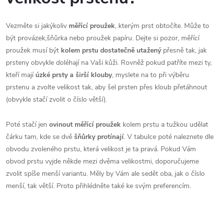
Vezměte si jakýkoliv
měřící proužek
, kterým prst obtočíte. Může to
být provázek,šňůrka nebo proužek papíru. Dejte si pozor, měřící
proužek musí být
kolem prstu dostatečně utažený
přesně tak, jak
prsteny obvykle doléhají na Vaši kůži. Rovněž pokud patříte mezi ty,
kteří mají
úzké prsty a širší klouby
, myslete na to při výběru
prstenu a zvolte velikost tak, aby šel prsten přes kloub přetáhnout
(obvykle stačí zvolit o číslo větší).
Poté stačí jen
ovinout měřící proužek
kolem prstu a tužkou udělat
čárku tam, kde se dvě
šňůrky protínají
. V tabulce poté naleznete dle
obvodu zvoleného prstu, která velikost je ta pravá. Pokud Vám
obvod prstu vyjde někde mezi dvěma velikostmi, doporučujeme
zvolit spíše menší variantu. Měly by Vám ale sedět oba, jak o číslo
menší, tak větší. Proto přihlédněte také ke svým preferencím.