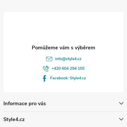
t
í
info
@
style4.cz
+420 604 294 155
Facebook: Style4.cz
Informace pro vás
Style4.cz