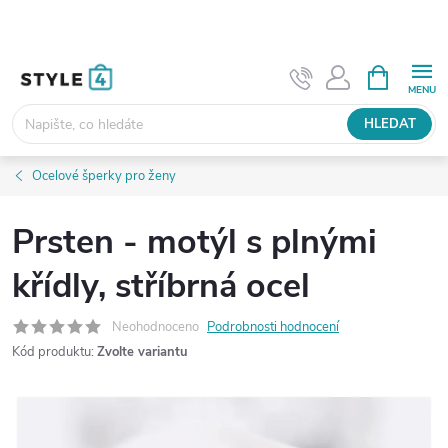
Přejít
na
obsah
NÁKUPNÍ
KOŠÍK
HLEDAT
Ocelové šperky pro ženy
Prsten - motýl s plnými
křídly, stříbrná ocel
Neohodnoceno
Podrobnosti hodnocení
Kód produktu:
Zvolte variantu