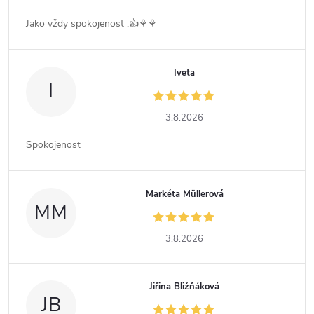
Jako vždy spokojenost .👍⚘️⚘️
Iveta
I
3.8.2026
Spokojenost
Markéta Müllerová
MM
3.8.2026
Jiřina Bližňáková
JB