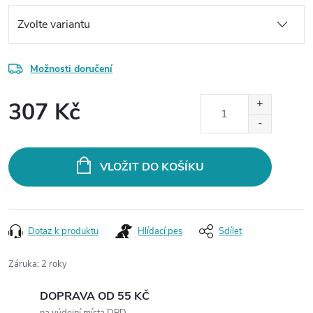
Možnosti doručení
307 Kč
Měrná
cena:
VLOŽIT DO KOŠÍKU
Dotaz k produktu
Hlídací pes
Sdílet
Záruka
:
2 roky
DOPRAVA OD 55 KČ
na výdejní místa DPD