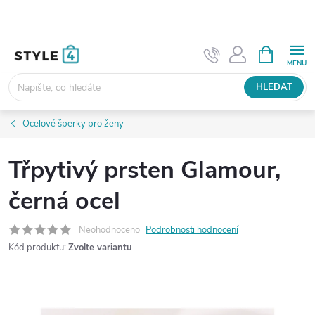
Přejít
na
obsah
NÁKUPNÍ
KOŠÍK
HLEDAT
Ocelové šperky pro ženy
Třpytivý prsten Glamour,
černá ocel
Neohodnoceno
Podrobnosti hodnocení
Kód produktu:
Zvolte variantu