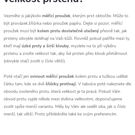
Vezměte si jakýkoliv
měřící proužek
, kterým prst obtočíte. Může to
být provázek,šňůrka nebo proužek papíru. Dejte si pozor, měřící
proužek musí být
kolem prstu dostatečně utažený
přesně tak, jak
prsteny obvykle doléhají na Vaši kůži. Rovněž pokud patříte mezi ty,
kteří mají
úzké prsty a širší klouby
, myslete na to při výběru
prstenu a zvolte velikost tak, aby šel prsten přes kloub přetáhnout
(obvykle stačí zvolit o číslo větší).
Poté stačí jen
ovinout měřící proužek
kolem prstu a tužkou udělat
čárku tam, kde se dvě
šňůrky protínají
. V tabulce poté naleznete dle
obvodu zvoleného prstu, která velikost je ta pravá. Pokud Vám
obvod prstu vyjde někde mezi dvěma velikostmi, doporučujeme
zvolit spíše menší variantu. Měly by Vám ale sedět oba, jak o číslo
menší, tak větší. Proto přihlédněte také ke svým preferencím.