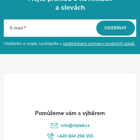
a slevách
Z
á
E-mail
ODEBÍRAT
p
Vložením e-mailu souhlasíte s
podmínkami ochrany osobních údajů
a
t
í
info
@
style4.cz
+420 604 294 155