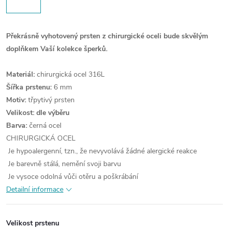
Překrásně vyhotovený prsten z chirurgické oceli bude skvělým
doplňkem Vaší kolekce šperků.
Materiál:
chirurgická ocel 316L
Šířka prstenu:
6 mm
Motiv:
třpytivý prsten
Velikost: dle výběru
Barva:
černá ocel
CHIRURGICKÁ OCEL
Je hypoalergenní, tzn., že nevyvolává žádné alergické reakce
Je barevně stálá, nemění svoji barvu
Je vysoce odolná vůči otěru a poškrábání
Detailní informace
Velikost prstenu