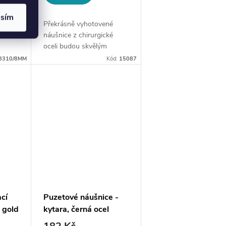
asím
é
Překrásně vyhotovené
ké
náušnice z chirurgické
oceli budou skvělým
ce
doplňkem Vaší kolekce
8310/8MM
Kód:
15087
šperků. Materiál:
chirurgická ocel Velikost:
cca 5 cm Náušnice se
běru
spirálovým designem...
ací
Puzetové náušnice -
e gold
kytara, černá ocel