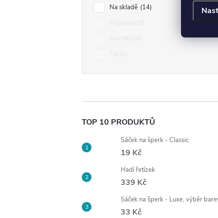
Na skladě
14
Nast
Výprodej
0
Novinka
0
Tip
0
TOP 10 PRODUKTŮ
Sáček na šperk - Classic
19 Kč
Hadí řetízek
339 Kč
Sáček na šperk - Luxe, výběr bare
33 Kč