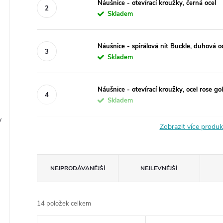
Náušnice - otevírací kroužky, černá ocel
Skladem
Náušnice - spirálová nit Buckle, duhová o
Skladem
Náušnice - otevírací kroužky, ocel rose go
Skladem
y
Zobrazit více produ
Ř
NEJPRODÁVANĚJŠÍ
NEJLEVNĚJŠÍ
a
14
položek celkem
z