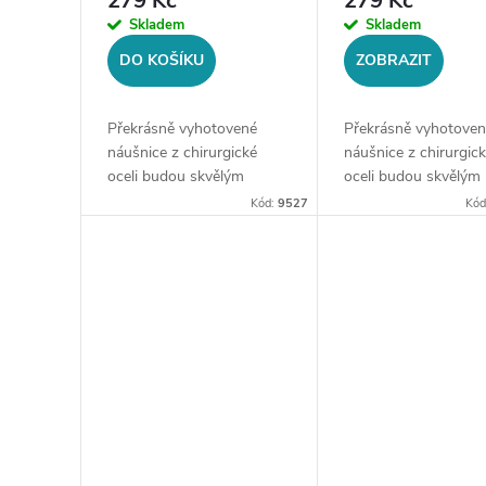
279 Kč
279 Kč
Skladem
Skladem
DO KOŠÍKU
ZOBRAZIT
Překrásně vyhotovené
Překrásně vyhotoven
náušnice z chirurgické
náušnice z chirurgic
oceli budou skvělým
oceli budou skvělým
doplňkem Vaší kolekce
doplňkem Vaší kolek
Kód:
9527
Kó
šperků.Typ
šperků.Typ náušnic:
náušnic: hranaté, kruhové
kruhovéMateriál:
s přívěskemMateriál:
chirurgická ocel
chirurgická ocel...
316LVelikost: dle vý
(vnitřní...