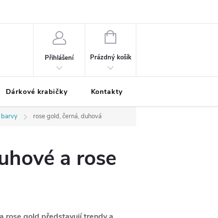
Podmínky ochrany osobních údajů
Odložená platba
Blog
Pé
NÁKUPNÍ
KOŠÍK
Prázdný košík
Přihlášení
Dárkové krabičky
Kontakty
Moje objednávka
 barvy
rose gold, černá, duhová
duhové a rose
 a rose gold
představují trendy a