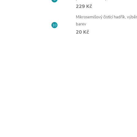
229 Kč
Mikrosemišový čistící hadřík, výbě
barev
20 Kč