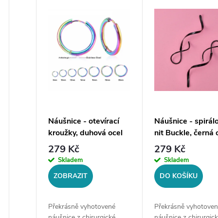
V
e
ý
n
p
í
i
p
s
r
p
Náušnice - otevírací
Náušnice - spirál
o
kroužky, duhová ocel
nit Buckle, černá 
r
279 Kč
279 Kč
d
Skladem
Skladem
o
ZOBRAZIT
DO KOŠÍKU
u
d
k
Překrásně vyhotovené
Překrásně vyhotoven
náušnice z chirurgické
náušnice z chirurgic