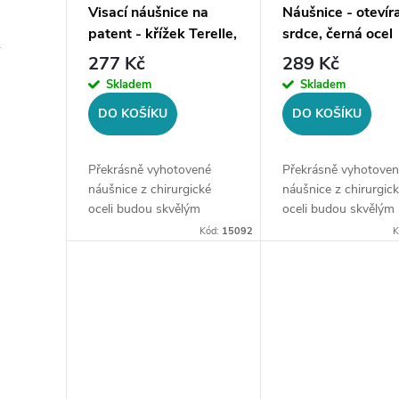
Visací náušnice na
Náušnice - otevír
patent - křížek Terelle,
srdce, černá ocel
r
černá ocel
277 Kč
289 Kč
Skladem
Skladem
DO KOŠÍKU
DO KOŠÍKU
Překrásně vyhotovené
Překrásně vyhotoven
náušnice z chirurgické
náušnice z chirurgic
oceli budou skvělým
oceli budou skvělým
doplňkem Vaší kolekce
doplňkem Vaší kolek
Kód:
15092
K
šperků. Materiál:
šperků.Typ náušnic:
chirurgická ocel
kruhové, otevíracíMate
316LZapínání: na
chirurgická ocel
patentPřívěsek: křížekVelikost...
316LVelikost: vnitřní..