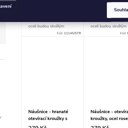
avení
Souhl
Překrásně vyhotovené
Překrásně vyhotoven
náušnice z chirurgické
náušnice z chirurgic
oceli budou skvělým
oceli budou skvělým
doplňkem Vaší kolekce
doplňkem Vaší kolek
Kód:
11145/STR
Kód:
šperků. Materiál:
šperků.Typ náušnic:
chirurgická ocel
kruhovéMateriál:
316LVelikost: dle
chirurgická ocel
výběruTyp náušnice: ve
316LVelikost: dle vý
tvaru...
(vnitřní...
Náušnice - hranaté
Náušnice - otevír
v
otevírací kroužky s
kroužky, ocel ros
křížkem, černá ocel