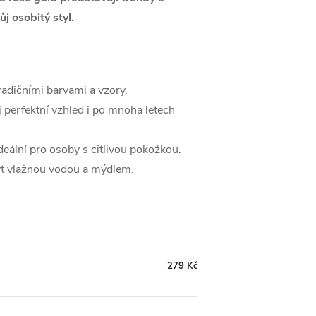
ůj osobitý styl.
tradičními barvami a vzory.
j perfektní vzhled i po mnoha letech
ideální pro osoby s citlivou pokožkou.
t vlažnou vodou a mýdlem.
279 Kč