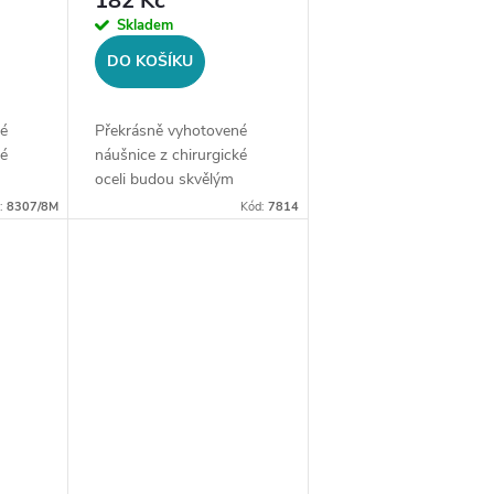
182 Kč
Skladem
DO KOŠÍKU
é
Překrásně vyhotovené
ké
náušnice z chirurgické
oceli budou skvělým
ce
doplňkem Vaší kolekce
d:
8307/8M
Kód:
7814
šperků. Materiál:
chirurgická ocel
316LZapínání: na
běru
puzetuMotiv: kytaraVelikost:
cca...