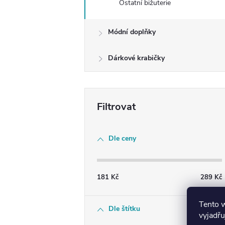
Ostatní bižuterie
Módní doplňky
Dárkové krabičky
Dle ceny
181
Kč
289
Kč
Tento 
Dle štítku
vyjadřu