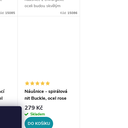
oceli budou skvělým
ce
doplňkem Vaší kolekce
ód:
15085
Kód:
15086
šperků. Materiál:
ost:
chirurgická ocel Velikost:
e
cca 5 cm Náušnice se
..
spirálovým designem...
ací
Náušnice - spirálová
el
nit Buckle, ocel rose
gold
279 Kč
Skladem
DO KOŠÍKU