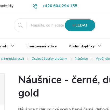
+420 604 294 155
podmínky
Výměna, vrácení a reklamace zboží
Doprava a platba
HLEDAT
riálu
Limitovaná edice
Módní doplňky
 chirurgické oceli
Ocelové šperky pro ženy
Náušnice
Výběr dle
Náušnice - černé, 
gold
Náušnice z chirurgické oceli v barvě černé, duhové