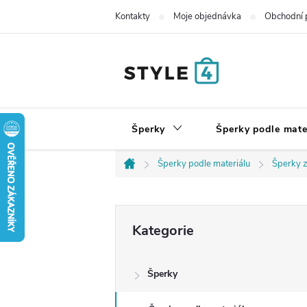
Přejít
Kontakty
Moje objednávka
Obchodní 
na
obsah
Šperky
Šperky podle mate
Šperky podle materiálu
Šperky z
Domů
P
Přeskočit
Kategorie
kategorie
o
Šperky
s