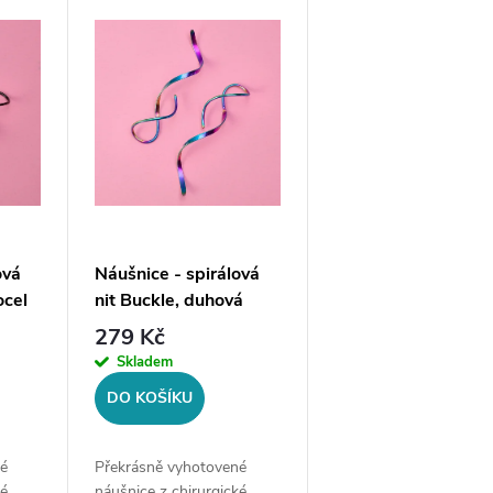
ová
Náušnice - spirálová
ocel
nit Buckle, duhová
ocel
279 Kč
Skladem
DO KOŠÍKU
é
Překrásně vyhotovené
ké
náušnice z chirurgické