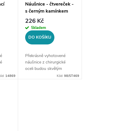
ací
Náušnice - čtvereček -
s černým kamínkem
zirkonia, černá ocel
226 Kč
Skladem
DO KOŠÍKU
é
Překrásně vyhotovené
ké
náušnice z chirurgické
oceli budou skvělým
ce
doplňkem Vaší kolekce
ód:
14869
Kód:
98/ST469
šperků. Materiál:
riál:
chirurgická ocel
316LZapínání: na
.
puzetuMotiv: černý
kamínek...