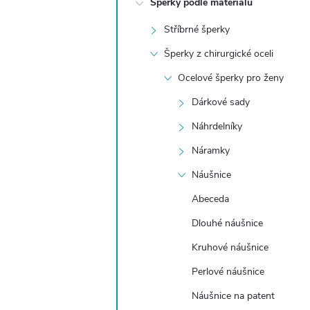
Šperky podle materiálu
t
Stříbrné šperky
r
Šperky z chirurgické oceli
a
Ocelové šperky pro ženy
Dárkové sady
n
Náhrdelníky
n
Náramky
Náušnice
í
Abeceda
p
Dlouhé náušnice
a
Kruhové náušnice
Perlové náušnice
n
Náušnice na patent