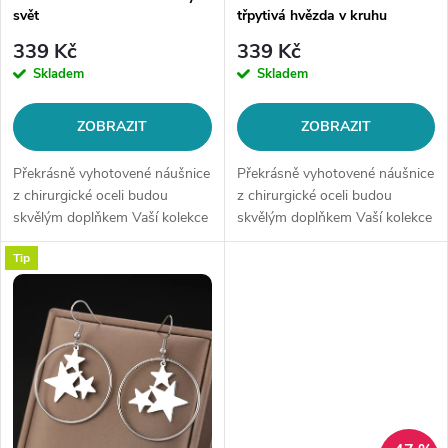
r
svět
třpytivá hvězda v kruhu
r
o
339 Kč
339 Kč
o
Skladem
Skladem
d
d
ZOBRAZIT
ZOBRAZIT
u
u
Překrásně vyhotovené náušnice
Překrásně vyhotovené náušnice
k
z chirurgické oceli budou
z chirurgické oceli budou
skvělým doplňkem Vaší kolekce
skvělým doplňkem Vaší kolekce
k
šperků. Materiál: chirurgická
šperků. Materiál: chirurgická
t
Tip
ocel 316LZapínání: na
ocel 316LTyp náušnice: na
t
patentMotiv: kolečko zdobené...
háčekMotiv: třpytivá hvězda v...
ů
ů