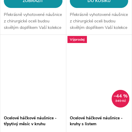
ZOBRAZIT
DO KOŠÍKU
Překrásně vyhotovené náušnice
Překrásně vyhotovené náušnice
z chirurgické oceli budou
z chirurgické oceli budou
skvělým doplňkem Vaší kolekce
skvělým doplňkem Vaší kolekce
šperků. Materiál: chirurgická
šperků. Materiál: chirurgická
Výprodej
ocel 316LZapínání: na
ocel 316LTyp náušnic:
patentMotiv: kolečko zdobené...
kruhové na
háčekMotiv: peříčkoVelikost...
–44 %
349 Kč
Ocelové háčkové náušnice -
Ocelové háčkové náušnice -
třpytivý měsíc v kruhu
kruhy s listem