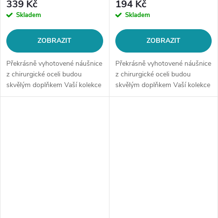
339 Kč
194 Kč
Skladem
Skladem
ZOBRAZIT
ZOBRAZIT
Překrásně vyhotovené náušnice
Překrásně vyhotovené náušnice
z chirurgické oceli budou
z chirurgické oceli budou
skvělým doplňkem Vaší kolekce
skvělým doplňkem Vaší kolekce
šperků. Materiál: chirurgická
šperků. Materiál: chirurgická
ocel 316LTyp náušnice: na
ocel 316LZapínání: na
háčekMotiv: třpytivý měsíc v...
háčekPrůměr kruhu: cca 30
mmPřívěsek:...