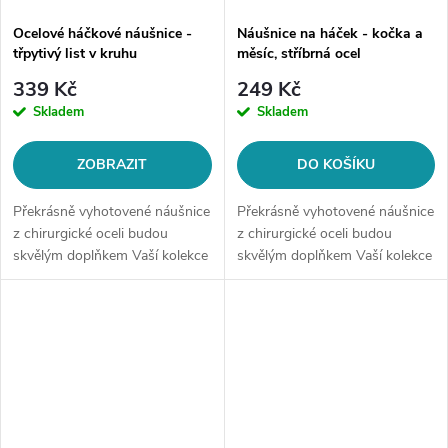
Ocelové háčkové náušnice -
Náušnice na háček - kočka a
třpytivý list v kruhu
měsíc, stříbrná ocel
339 Kč
249 Kč
Skladem
Skladem
ZOBRAZIT
DO KOŠÍKU
Překrásně vyhotovené náušnice
Překrásně vyhotovené náušnice
z chirurgické oceli budou
z chirurgické oceli budou
skvělým doplňkem Vaší kolekce
skvělým doplňkem Vaší kolekce
šperků. Materiál: chirurgická
šperků. Materiál: chirurgická
ocel 316LTyp náušnice: na
ocel 316LTyp náušnic: na
háčekMotiv: třpytivý list v...
háčekMotiv: kočka,...