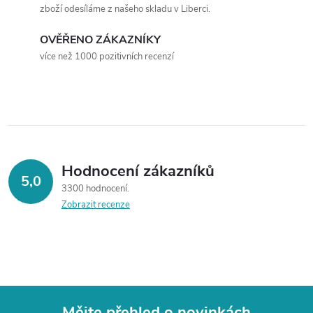
p
zboží odesíláme z našeho skladu v Liberci.
n
r
í
OVĚŘENO ZÁKAZNÍKY
v
více než 1000 pozitivních recenzí
k
y
v
ý
Hodnocení zákazníků
5,0
3300 hodnocení
p
Zobrazit recenze
i
s
u
Mějte přehled o novinkách