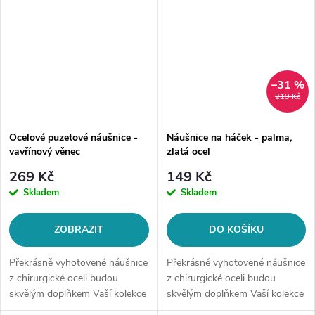
–31 %
219 Kč
Ocelové puzetové náušnice -
Náušnice na háček - palma,
vavřínový věnec
zlatá ocel
269 Kč
149 Kč
Skladem
Skladem
ZOBRAZIT
DO KOŠÍKU
Překrásně vyhotovené náušnice
Překrásně vyhotovené náušnice
z chirurgické oceli budou
z chirurgické oceli budou
skvělým doplňkem Vaší kolekce
skvělým doplňkem Vaší kolekce
šperků. Materiál: chirurgická
šperků. Materiál: chirurgická