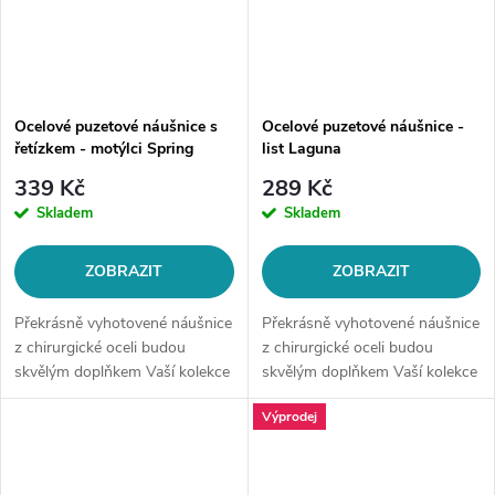
Ocelové puzetové náušnice s
Ocelové puzetové náušnice -
řetízkem - motýlci Spring
list Laguna
339 Kč
289 Kč
Skladem
Skladem
ZOBRAZIT
ZOBRAZIT
Překrásně vyhotovené náušnice
Překrásně vyhotovené náušnice
z chirurgické oceli budou
z chirurgické oceli budou
skvělým doplňkem Vaší kolekce
skvělým doplňkem Vaší kolekce
šperků. Materiál: chirurgická
šperků. Materiál: chirurgická
Výprodej
ocel 316LZapínání: na
ocel 316LZapínání: na
puzetuMotiv: motýlci,...
puzetuMotiv: listVelikost: cca
32...