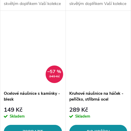
skvělým doplňkem Vaší kolekce
skvělým doplňkem Vaší kolekce
šperků. Materiál: chirurgická
šperků. Materiál: chirurgická
ocel 316LZapínání: na
ocel 316LTyp náušnice: na
puzetuMotiv: pecka, řetízek a...
háčekMotiv: řetízek,...
–57 %
349 Kč
Ocelové náušnice s kamínky -
Kruhové náušnice na háček -
blesk
peříčko, stříbrná ocel
149 Kč
289 Kč
Skladem
Skladem