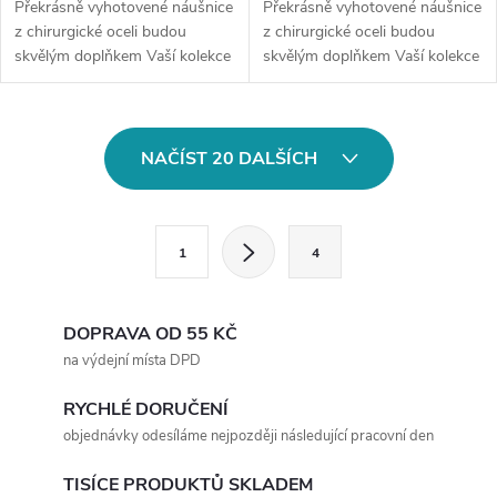
Překrásně vyhotovené náušnice
Překrásně vyhotovené náušnice
z chirurgické oceli budou
z chirurgické oceli budou
skvělým doplňkem Vaší kolekce
skvělým doplňkem Vaší kolekce
šperků. Materiál: chirurgická
šperků. Materiál: chirurgická
ocel 316LZapínání: na
ocel 316LTyp náušnic: na
puzetuMotiv: sluneční...
háčekMotiv: čtyřlístekVelikost...
O
NAČÍST 20 DALŠÍCH
v
l
S
1
4
t
á
r
d
á
DOPRAVA OD 55 KČ
a
n
na výdejní místa DPD
k
c
RYCHLÉ DORUČENÍ
o
objednávky odesíláme nejpozději následující pracovní den
í
v
á
TISÍCE PRODUKTŮ SKLADEM