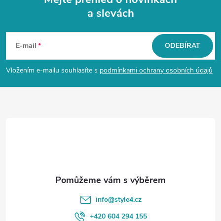
a slevách
Z
á
E-mail
ODEBÍRAT
p
Vložením e-mailu souhlasíte s
podmínkami ochrany osobních údajů
a
t
í
info
@
style4.cz
+420 604 294 155