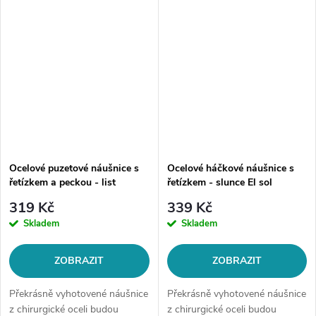
mrakVelikost: mrak...
Ocelové puzetové náušnice s
Ocelové háčkové náušnice s
řetízkem a peckou - list
řetízkem - slunce El sol
319 Kč
339 Kč
Skladem
Skladem
ZOBRAZIT
ZOBRAZIT
Překrásně vyhotovené náušnice
Překrásně vyhotovené náušnice
z chirurgické oceli budou
z chirurgické oceli budou