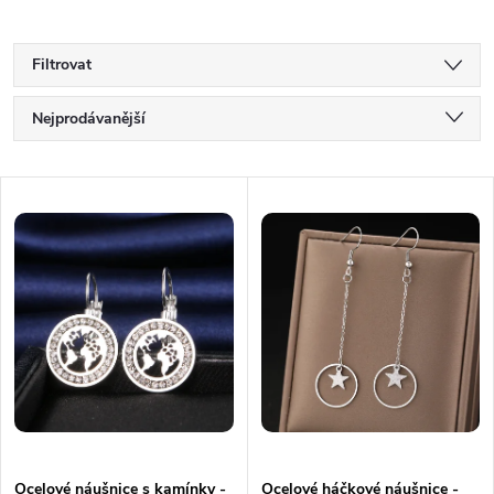
Filtrovat
Ř
Nejprodávanější
a
Nejlevnější
V
Nejdražší
z
ý
Abecedně
e
p
n
i
í
s
p
p
Ocelové náušnice s kamínky -
Ocelové háčkové náušnice -