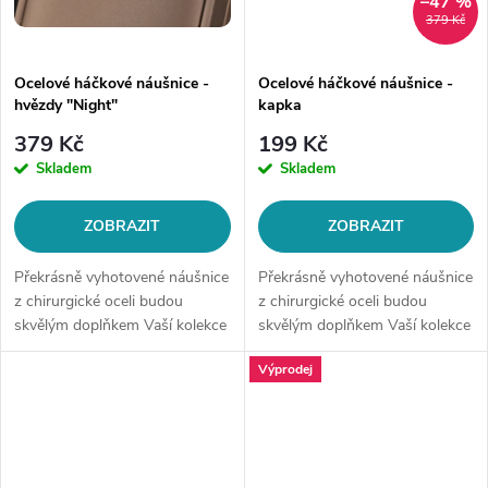
–47 %
379 Kč
Ocelové háčkové náušnice -
Ocelové háčkové náušnice -
hvězdy "Night"
kapka
379 Kč
199 Kč
Skladem
Skladem
ZOBRAZIT
ZOBRAZIT
Překrásně vyhotovené náušnice
Překrásně vyhotovené náušnice
z chirurgické oceli budou
z chirurgické oceli budou
skvělým doplňkem Vaší kolekce
skvělým doplňkem Vaší kolekce
šperků. Materiál: chirurgická
šperků. Materiál: chirurgická
Výprodej
ocel 316LTyp náušnice: na
ocel 316LTyp náušnice: na
háčekMotiv: hvězdy,...
háčekMotiv: tvar kapky...