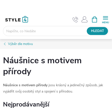
Přejít
na
obsah
NÁKUPNÍ
KOŠÍK
HLEDAT
Výběr dle motivu
Náušnice s motivem
přírody
Náušnice s motivem přírody
jsou krásný a jedinečný způsob, jak
vyjádřit svůj osobitý styl a spojení s přírodou.
Nejprodávanější