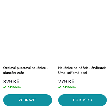
ocel 316LZapínání: na
ocel 316LTyp náušnic: na
puzetuMotiv: vavřínový
háčekMotiv: palmy,
věnecVelikost:...
stromVelikost...
Ocelové puzetové náušnice -
Náušnice na háček - čtyřlístek
sluneční záře
Uma, stříbrná ocel
329 Kč
279 Kč
Skladem
Skladem
ZOBRAZIT
DO KOŠÍKU