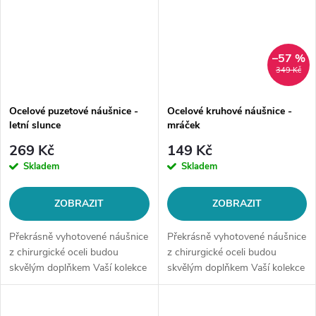
–57 %
349 Kč
Ocelové puzetové náušnice -
Ocelové kruhové náušnice -
letní slunce
mráček
269 Kč
149 Kč
Skladem
Skladem
ZOBRAZIT
ZOBRAZIT
Překrásně vyhotovené náušnice
Překrásně vyhotovené náušnice
z chirurgické oceli budou
z chirurgické oceli budou
skvělým doplňkem Vaší kolekce
skvělým doplňkem Vaší kolekce
šperků. Materiál: chirurgická
šperků. Materiál: chirurgická
ocel 316LZapínání: na
ocel 316LTyp náušnice:
puzetuMotiv: zářící...
kruhovéMotiv: