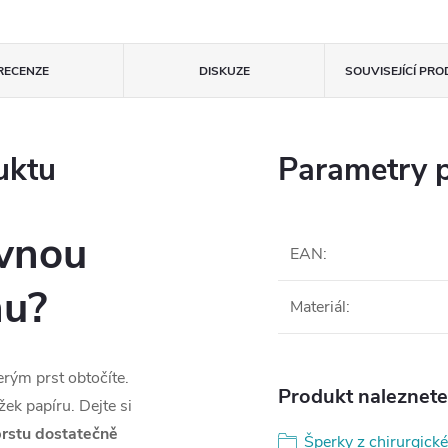
RECENZE
DISKUZE
SOUVISEJÍCÍ PR
uktu
Parametry 
ávnou
EAN
:
nu?
Materiál
:
terým prst obtočíte.
Produkt naleznete 
ek papíru. Dejte si
rstu dostatečně
Šperky z chirurgické