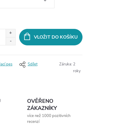
VLOŽIT DO KOŠÍKU
dací pes
Sdílet
Záruka
:
2
roky
Ů
OVĚŘENO
ZÁKAZNÍKY
více než 1000 pozitivních
recenzí