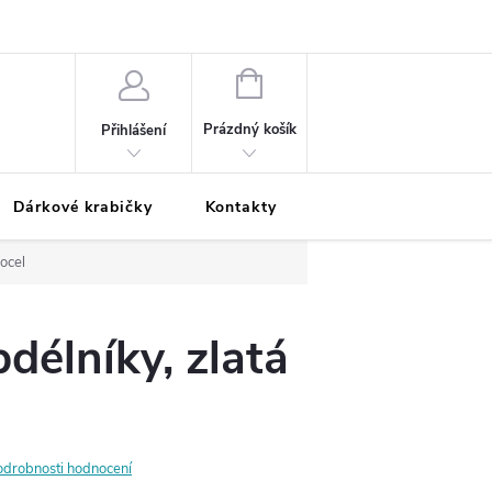
Podmínky ochrany osobních údajů
Odložená platba
Blog
Pé
NÁKUPNÍ
KOŠÍK
Prázdný košík
Přihlášení
Dárkové krabičky
Kontakty
Moje objednávka
 ocel
délníky, zlatá
odrobnosti hodnocení