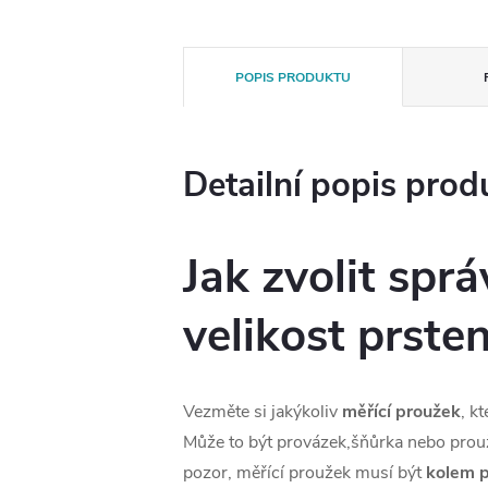
POPIS PRODUKTU
Detailní popis prod
Jak zvolit spr
velikost prste
Vezměte si jakýkoliv
měřící proužek
, k
Může to být provázek,šňůrka nebo prouž
pozor, měřící proužek musí být
kolem p