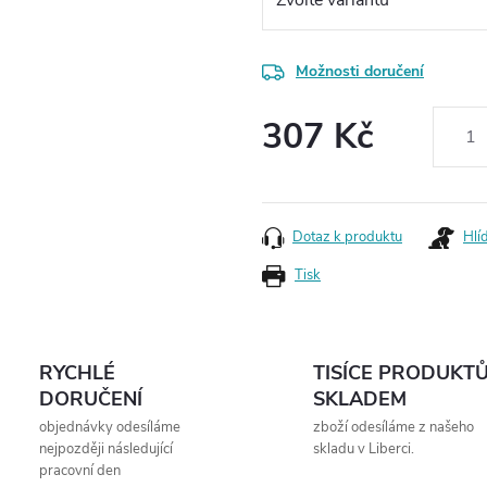
Možnosti doručení
307 Kč
Měrná
cena:
Dotaz k produktu
Hlí
Tisk
RYCHLÉ
TISÍCE PRODUKT
DORUČENÍ
SKLADEM
objednávky odesíláme
zboží odesíláme z našeho
nejpozději následující
skladu v Liberci.
pracovní den