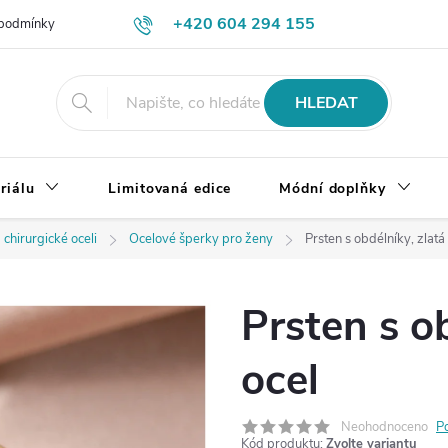
+420 604 294 155
podmínky
Výměna, vrácení a reklamace zboží
Doprava a platba
HLEDAT
riálu
Limitovaná edice
Módní doplňky
 chirurgické oceli
Ocelové šperky pro ženy
Prsten s obdélníky, zlatá
Prsten s ob
ocel
Neohodnoceno
P
Kód produktu:
Zvolte variantu