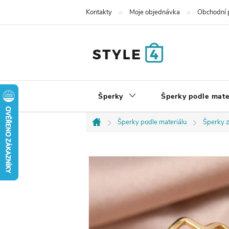
Přejít
Kontakty
Moje objednávka
Obchodní 
na
obsah
Šperky
Šperky podle mate
Šperky podle materiálu
Šperky z
Domů