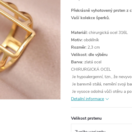
Překrásně vyhotovený prsten z 
Vaší kolekce šperků.
Materiál:
chirurgická ocel 316L
Motiv:
obdélník
Rozměr:
2,3 cm
Velikost: dle výběru
Barva:
zlatá ocel
CHIRURGICKÁ OCEL
Je hypoalergenní, tzn., že nevyvo
Je barevně stálá, nemění svoji ba
Je vysoce odolná vůči otěru a po
Detailní informace
Velikost prstenu