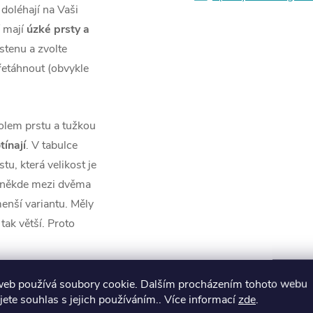
 doléhají na Vaši
í mají
úzké prsty a
rstenu a zvolte
přetáhnout (obvykle
olem prstu a tužkou
tínají
. V tabulce
u, která velikost je
e někde mezi dvěma
enší variantu. Měly
tak větší. Proto
web používá soubory cookie. Dalším procházením tohoto webu
jete souhlas s jejich používáním.. Více informací
zde
.