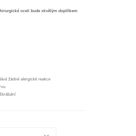
chirurgické oceli bude skvělým doplňkem
lává žádné alergické reakce
rvu
škrábání