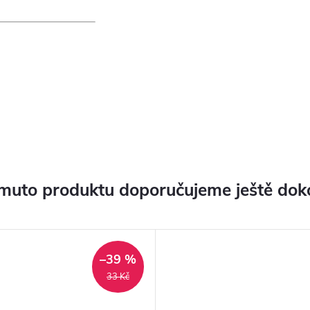
muto produktu doporučujeme ještě dok
–39 %
33 Kč