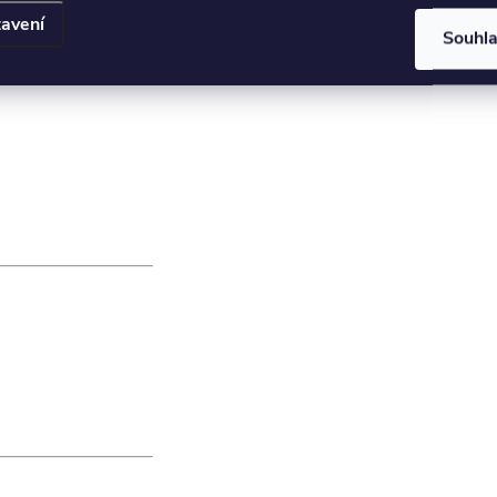
avení
Souhl