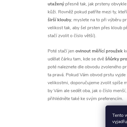
utažený
přesně tak, jak prsteny obvykle
kůži. Rovněž pokud patříte mezi ty, kteř
širší klouby
, myslete na to při výběru p
velikost tak, aby šel prsten přes kloub 
stačí zvolit o číslo větší).
Poté stačí jen
ovinout měřící proužek
k
udělat čárku tam, kde se dvě
šňůrky pro
poté naleznete dle obvodu zvoleného prst
ta pravá. Pokud Vám obvod prstu vyjd
velikostmi, doporučujeme zvolit spíše m
by Vám ale sedět oba, jak o číslo menší, 
přihlédněte také ke svým preferencím.
Tento 
vyjadřu