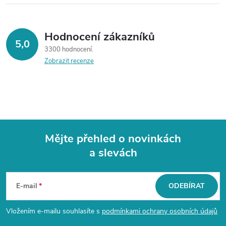
Hodnocení zákazníků
5,0
3300 hodnocení
Zobrazit recenze
Mějte přehled o novinkách
a slevách
Z
á
E-mail
ODEBÍRAT
p
Vložením e-mailu souhlasíte s
podmínkami ochrany osobních údajů