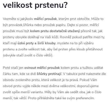
velikost prstenu?
Vezměte si jakýkoliv
měřící proužek
, kterým prst obtočíte. Může to
být provázek,šňůrka nebo proužek papíru. Dejte si pozor, měřící
proužek musí být
kolem prstu dostatečně utažený
přesně tak, jak
prsteny obvykle doléhají na Vaši kůži. Rovněž pokud patříte mezi ty,
kteří mají
úzké prsty a širší klouby
, myslete na to při výběru
prstenu a zvolte velikost tak, aby šel prsten přes kloub přetáhnout
(obvykle stačí zvolit o číslo větší).
Poté stačí jen
ovinout měřící proužek
kolem prstu a tužkou udělat
čárku tam, kde se dvě
šňůrky protínají
. V tabulce poté naleznete dle
obvodu zvoleného prstu, která velikost je ta pravá. Pokud Vám
obvod prstu vyjde někde mezi dvěma velikostmi, doporučujeme
zvolit spíše menší variantu. Měly by Vám ale sedět oba, jak o číslo
menší, tak větší. Proto přihlédněte také ke svým preferencím.