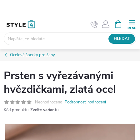
Přejít
na
obsah
NÁKUPNÍ
KOŠÍK
HLEDAT
Ocelové šperky pro ženy
Prsten s vyřezávanými
hvězdičkami, zlatá ocel
Neohodnoceno
Podrobnosti hodnocení
Kód produktu:
Zvolte variantu