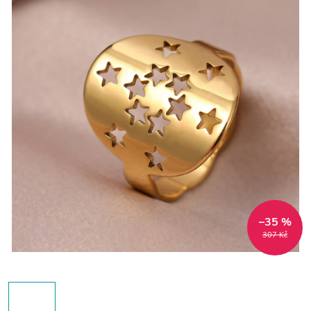
–35 %
307 Kč