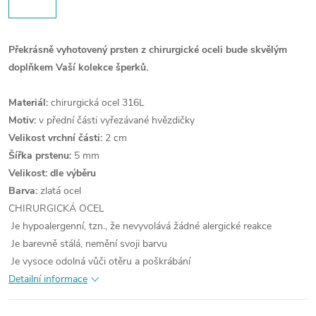
Překrásně vyhotovený prsten z chirurgické oceli bude skvělým
doplňkem Vaší kolekce šperků.
Materiál:
chirurgická ocel 316L
Motiv:
v přední části vyřezávané hvězdičky
Velikost vrchní části:
2 cm
Šířka prstenu:
5 mm
Velikost: dle výběru
Barva:
zlatá ocel
CHIRURGICKÁ OCEL
Je hypoalergenní, tzn., že nevyvolává žádné alergické reakce
Je barevně stálá, nemění svoji barvu
Je vysoce odolná vůči otěru a poškrábání
Detailní informace