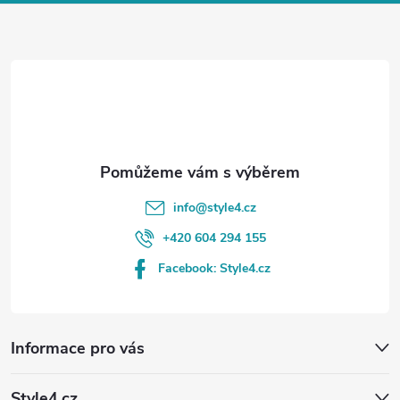
a
t
í
info
@
style4.cz
+420 604 294 155
Facebook: Style4.cz
Informace pro vás
Style4.cz