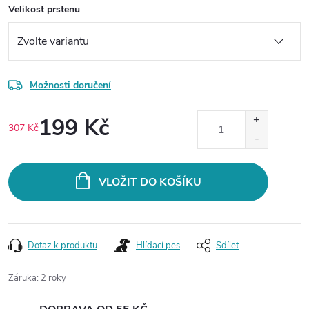
Velikost prstenu
Možnosti doručení
199 Kč
307 Kč
Měrná
cena:
VLOŽIT DO KOŠÍKU
Dotaz k produktu
Hlídací pes
Sdílet
Záruka
:
2 roky