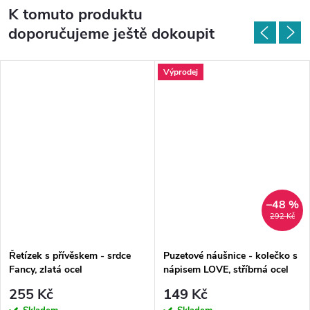
K tomuto produktu
doporučujeme ještě dokoupit
Výprodej
–48 %
292 Kč
Řetízek s přívěskem - srdce
Puzetové náušnice - kolečko s
Fancy, zlatá ocel
nápisem LOVE, stříbrná ocel
255 Kč
149 Kč