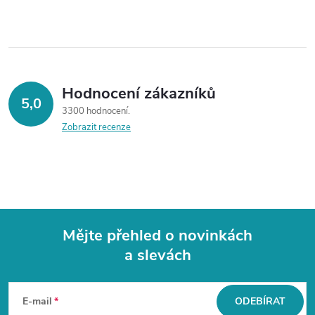
Hodnocení zákazníků
5,0
3300 hodnocení
Zobrazit recenze
Mějte přehled o novinkách
a slevách
Z
á
E-mail
ODEBÍRAT