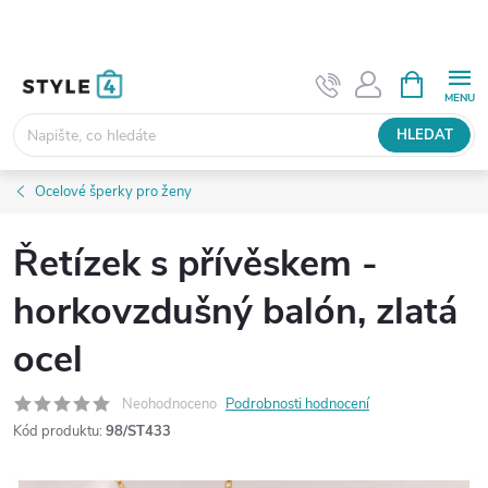
Přejít
na
obsah
NÁKUPNÍ
KOŠÍK
HLEDAT
Ocelové šperky pro ženy
Řetízek s přívěskem -
horkovzdušný balón, zlatá
ocel
Neohodnoceno
Podrobnosti hodnocení
Kód produktu:
98/ST433