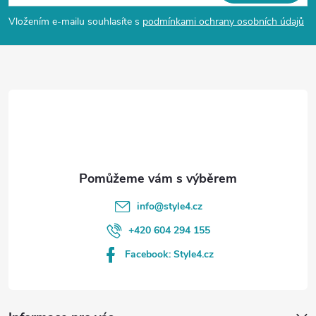
p
Vložením e-mailu souhlasíte s
podmínkami ochrany osobních údajů
a
t
í
info
@
style4.cz
+420 604 294 155
Facebook: Style4.cz