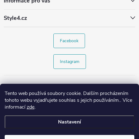
Informace pro vás
Style4.cz
Facebook
Instagram
Tento web používá soubory cookie. Dalším procházením
tohoto webu vyjadřujete souhlas s jejich používáním.. Více
informací
zde
.
Nastavení
Copyright 2026
Style4.cz
. Všechna práva vyhrazena.