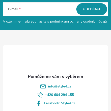
á
E-mail
ODEBÍRAT
p
Vložením e-mailu souhlasíte s
podmínkami ochrany osobních údajů
a
t
í
info
@
style4.cz
+420 604 294 155
Facebook: Style4.cz