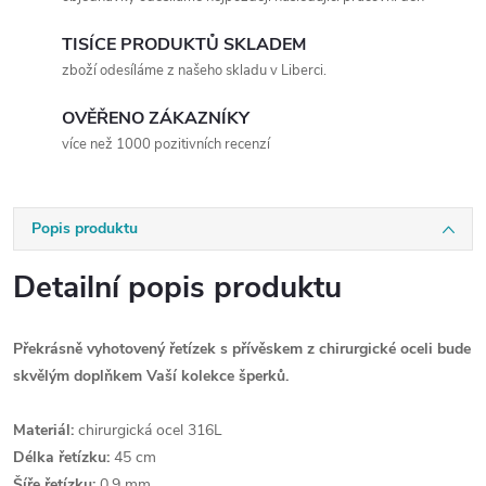
TISÍCE PRODUKTŮ SKLADEM
zboží odesíláme z našeho skladu v Liberci.
OVĚŘENO ZÁKAZNÍKY
více než 1000 pozitivních recenzí
Popis produktu
Detailní popis produktu
Překrásně vyhotovený řetízek s přívěskem z chirurgické oceli bude
skvělým doplňkem Vaší kolekce šperků.
Materiál:
chirurgická ocel 316L
Délka řetízku:
45 cm
Šíře řetízku:
0,9 mm