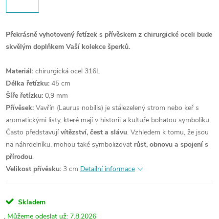
Překrásně vyhotovený řetízek s přívěskem z chirurgické oceli bude
skvělým doplňkem Vaší kolekce šperků.
Materiál:
chirurgická ocel 316L
Délka řetízku:
45 cm
Šíře řetízku:
0,9 mm
Přívěsek:
Vavřín (Laurus nobilis) je stálezelený strom nebo keř s
aromatickými listy, které mají v historii a kultuře bohatou symboliku.
Často představují
vítězství, čest a slávu
. Vzhledem k tomu, že jsou
na náhrdelníku, mohou také symbolizovat
růst, obnovu a spojení s
přírodou
.
Velikost přívěsku:
3 cm
Detailní informace
Skladem
7.8.2026