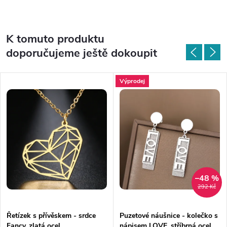
K tomuto produktu
doporučujeme ještě dokoupit
Výprodej
–48 %
292 Kč
Řetízek s přívěskem - srdce
Puzetové náušnice - kolečko s
Fancy, zlatá ocel
nápisem LOVE, stříbrná ocel