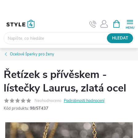
Přejít
na
obsah
NÁKUPNÍ
KOŠÍK
HLEDAT
Ocelové šperky pro ženy
Řetízek s přívěskem -
lístečky Laurus, zlatá ocel
Neohodnoceno
Podrobnosti hodnocení
Kód produktu:
98/ST437