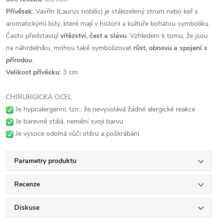
Přívěsek:
Vavřín (Laurus nobilis) je stálezelený strom nebo keř s
aromatickými listy, které mají v historii a kultuře bohatou symboliku.
Často představují
vítězství, čest a slávu
. Vzhledem k tomu, že jsou
na náhrdelníku, mohou také symbolizovat
růst, obnovu a spojení s
přírodou
.
Velikost přívěsku:
3 cm
CHIRURGICKÁ OCEL
Je hypoalergenní, tzn., že nevyvolává žádné alergické reakce
Je barevně stálá, nemění svoji barvu
Je vysoce odolná vůči otěru a poškrábání
Parametry produktu
Recenze
Diskuse