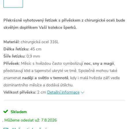
Překrásně vyhotovený řetízek s přívěskem z chirurgické oceli bude
skvělým doplňkem Vaší kolekce šperků.
Materiál:
chirurgická ocel 316L
Délka řetízku:
45 cm
Šíře řetízku:
0,9 mm
Přívěsek:
Měsíc s hvězdou často symbolizují
noc, sny a magii
,
představují klid a tajemství ukryté ve tmě. Společně mohou také
znamenat
naději a světlo v temnotě
, kdy i malá hvězda září vedle
dominantního měsíce a dodává útěchu.
Velikost přívěsku:
2 cm
Detailní informace
Skladem
7.8.2026