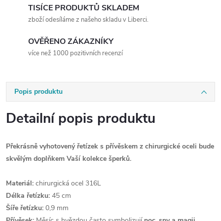
TISÍCE PRODUKTŮ SKLADEM
zboží odesíláme z našeho skladu v Liberci.
OVĚŘENO ZÁKAZNÍKY
více než 1000 pozitivních recenzí
Popis produktu
Detailní popis produktu
Překrásně vyhotovený řetízek s přívěskem z chirurgické oceli bude
skvělým doplňkem Vaší kolekce šperků.
Materiál:
chirurgická ocel 316L
Délka řetízku:
45 cm
Šíře řetízku:
0,9 mm
Přívěsek:
Měsíc s hvězdou často symbolizují
noc, sny a magii
,