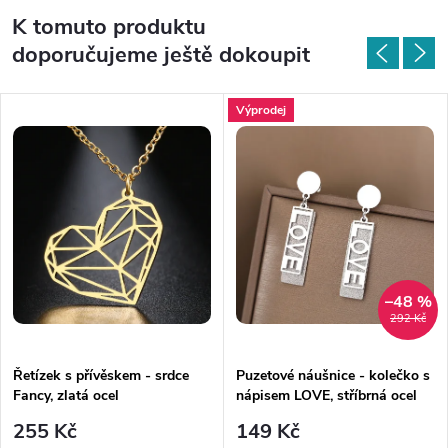
K tomuto produktu
doporučujeme ještě dokoupit
Výprodej
–48 %
292 Kč
Řetízek s přívěskem - srdce
Puzetové náušnice - kolečko s
Fancy, zlatá ocel
nápisem LOVE, stříbrná ocel
255 Kč
149 Kč