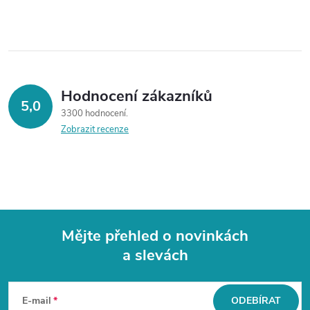
Hodnocení zákazníků
5,0
3300 hodnocení
Zobrazit recenze
Mějte přehled o novinkách
a slevách
Z
á
E-mail
ODEBÍRAT