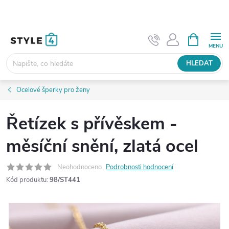
Přejít
na
obsah
NÁKUPNÍ
KOŠÍK
HLEDAT
Ocelové šperky pro ženy
Řetízek s přívěskem -
měsíční snění, zlatá ocel
Neohodnoceno
Podrobnosti hodnocení
Kód produktu:
98/ST441