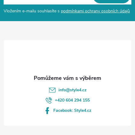
p
Vložením e-mailu souhlasíte s
podmínkami ochrany osobních údajů
a
t
í
info
@
style4.cz
+420 604 294 155
Facebook: Style4.cz