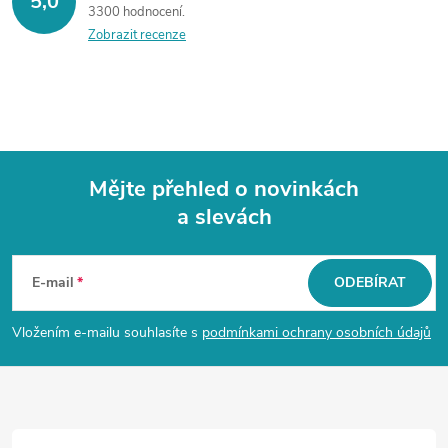
5,0
3300 hodnocení
Zobrazit recenze
Mějte přehled o novinkách
a slevách
Z
á
E-mail
ODEBÍRAT
p
Vložením e-mailu souhlasíte s
podmínkami ochrany osobních údajů
a
t