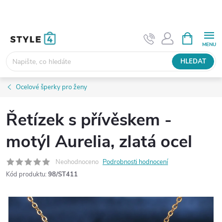
Přejít
na
obsah
NÁKUPNÍ
KOŠÍK
HLEDAT
Ocelové šperky pro ženy
Řetízek s přívěskem -
motýl Aurelia, zlatá ocel
Neohodnoceno
Podrobnosti hodnocení
Kód produktu:
98/ST411