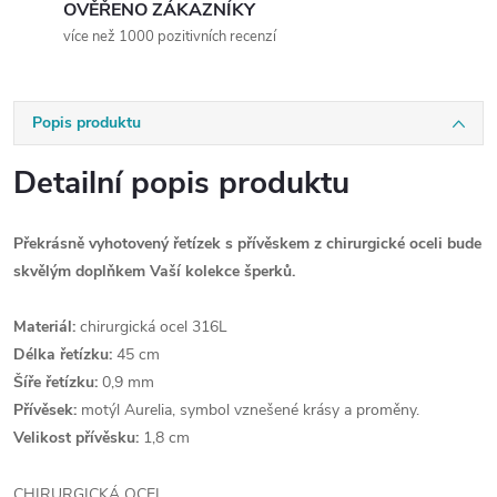
OVĚŘENO ZÁKAZNÍKY
více než 1000 pozitivních recenzí
Popis produktu
Detailní popis produktu
Překrásně vyhotovený řetízek s přívěskem z chirurgické oceli bude
skvělým doplňkem Vaší kolekce šperků.
Materiál:
chirurgická ocel 316L
Délka řetízku:
45 cm
Šíře řetízku:
0,9 mm
Přívěsek:
motýl Aurelia, symbol vznešené krásy a proměny.
Velikost přívěsku:
1,8 cm
CHIRURGICKÁ OCEL