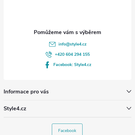
í
info
@
style4.cz
+420 604 294 155
Facebook: Style4.cz
Informace pro vás
Style4.cz
Facebook