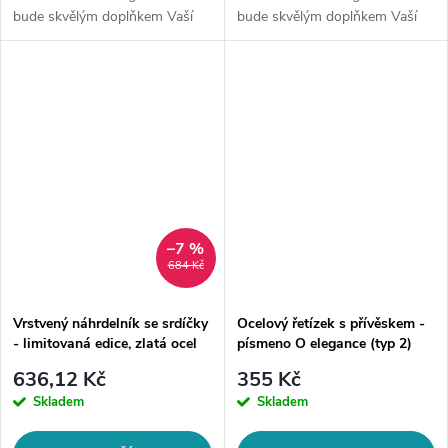
bude skvělým doplňkem Vaší
bude skvělým doplňkem Vaší
kolekce šperků. Materiál:
kolekce šperků. Materiál:
chirurgická ocel 316LDélka
chirurgická ocel 316LDélka
řetízku: délka cca 45 cm (+/- 1...
řetízku: délka cca 45 cm (+/- 1...
–7 %
684 Kč
Vrstvený náhrdelník se srdíčky
Ocelový řetízek s přívěskem -
- limitovaná edice, zlatá ocel
písmeno O elegance (typ 2)
636,12 Kč
355 Kč
Skladem
Skladem