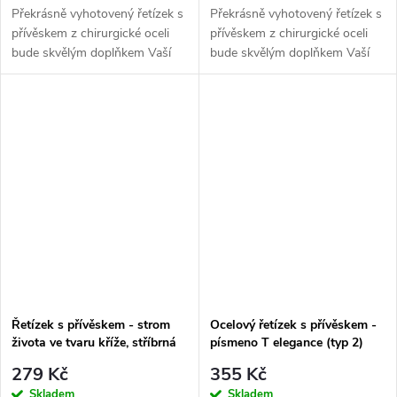
Překrásně vyhotovený řetízek s
Překrásně vyhotovený řetízek s
přívěskem z chirurgické oceli
přívěskem z chirurgické oceli
bude skvělým doplňkem Vaší
bude skvělým doplňkem Vaší
kolekce šperků. Materiál:
kolekce šperků. Materiál:
chirurgická ocel 316L Délka
chirurgická ocel 316L Délka
řetízku: 42 + 5 cm Šíře řetízku:...
řetízku: 45 cm + 5 cm Šíře
řetízku:...
Řetízek s přívěskem - strom
Ocelový řetízek s přívěskem -
života ve tvaru kříže, stříbrná
písmeno T elegance (typ 2)
ocel
279 Kč
355 Kč
Skladem
Skladem