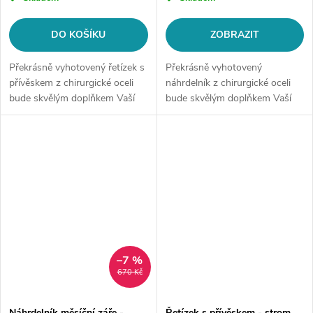
DO KOŠÍKU
ZOBRAZIT
Překrásně vyhotovený řetízek s
Překrásně vyhotovený
přívěskem z chirurgické oceli
náhrdelník z chirurgické oceli
bude skvělým doplňkem Vaší
bude skvělým doplňkem Vaší
kolekce šperků. Materiál:
kolekce šperků. Materiál:
chirurgická ocel 316L Délka
chirurgická ocel 316LDélka
řetízku: cca 60 cm Šíře
řetízku: délka cca 45 cm (+/- 1...
řetízku:...
–7 %
670 Kč
Náhrdelník měsíční záře -
Řetízek s přívěskem - strom