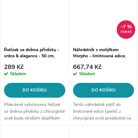
–7 %
718 Kč
Řetízek se dvěma přívěsky -
Náhrdelník s motýlkem
srdce & elegance - 50 cm,
Morpho - limitovaná edice,
stříbrná ocel
zlatá ocel
289 Kč
667,74 Kč
Skladem
Skladem
DO KOŠÍKU
DO KOŠÍKU
Překrásně vyhotovený řetízek
Tento náhrdelník patří do
se dvěma přívěsky z chirurgické
limitované edice šperků z
oceli bude skvělým doplňkem
chirurgické oceli prodávané na
Vaší kolekce šperků. Materiál:
style4.cz. Po vyprodání již
chirurgická ocel 316L Délka
nebude pravděpodobně v