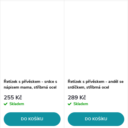
kolekce
řetízku: 40 cm + 5 cm Šíře...
šperků.Materiál: chirurgická ocel
316LDélka řetízku: 45 cm + 5
cmŠíře...
Řetízek s přívěskem - srdce s
Řetízek s přívěskem - anděl se
nápisem mama, stříbrná ocel
srdíčkem, stříbrná ocel
255 Kč
289 Kč
Skladem
Skladem
DO KOŠÍKU
DO KOŠÍKU