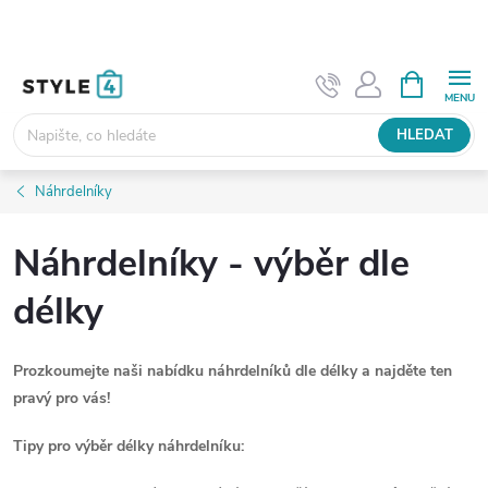
Přejít
na
obsah
NÁKUPNÍ
KOŠÍK
HLEDAT
Náhrdelníky
Náhrdelníky - výběr dle
délky
Prozkoumejte naši nabídku náhrdelníků dle délky a najděte ten
pravý pro vás!
Tipy pro výběr délky náhrdelníku: