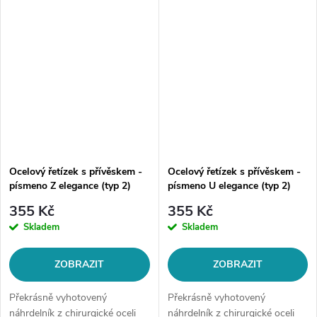
řetízku: 50 cm Šíře řetízku:...
opakovaném prodeji.Materiál:
chirurgická...
Ocelový řetízek s přívěskem -
Ocelový řetízek s přívěskem -
písmeno Z elegance (typ 2)
písmeno U elegance (typ 2)
355 Kč
355 Kč
Skladem
Skladem
ZOBRAZIT
ZOBRAZIT
Překrásně vyhotovený
Překrásně vyhotovený
náhrdelník z chirurgické oceli
náhrdelník z chirurgické oceli