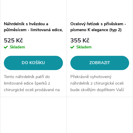
Náhrdelník s hvězdou a
Ocelový řetízek s přívěskem -
půlměsícem - limitovaná edice,
písmeno K elegance (typ 2)
zlatá ocel
525 Kč
355 Kč
Skladem
Skladem
DO KOŠÍKU
ZOBRAZIT
Tento náhrdelník patří do
Překrásně vyhotovený
limitované edice šperků z
náhrdelník z chirurgické oceli
chirurgické oceli prodávané na
bude skvělým doplňkem Vaší
style4.cz. Po vyprodání již
kolekce šperků. Materiál:
nebude v opakovaném
chirurgická ocel 316LDélka
prodeji.Materiál: chirurgická ocel
řetízku: délka cca 45 cm (+/- 1...
316L Délka...