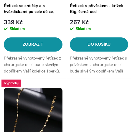
p
Řetízek se srdíčky a s
Řetízek s přívěskem - křížek
r
hvězdičkami po celé délce,
Big, černá ocel
r
zlatá ocel
o
339 Kč
267 Kč
o
Skladem
Skladem
d
d
ZOBRAZIT
DO KOŠÍKU
u
u
Překrásně vyhotovený řetízek z
Překrásně vyhotovený řetízek s
k
chirurgické oceli bude skvělým
přívěskem z chirurgické oceli
doplňkem Vaší kolekce šperků.
bude skvělým doplňkem Vaší
k
Materiál: chirurgická ocel 316L
kolekce šperků. Materiál:
t
Výprodej
Délka řetízku: 50 cm Šíře
chirurgická ocel 316L Délka
t
řetízku: 5...
řetízku: 45 cm Šíře řetízku: 0,9
ů
mm...
ů