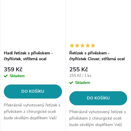
Hadí řetízek s přívěskem -
Řetízek s přívěskem -
čtyřlístek, stříbrná ocel
čtyřlístek Clover, stříbrná ocel
359 Kč
255 Kč
Měrná
255 Kč / 1 ks
Skladem
cena:
Skladem
DO KOŠÍKU
DO KOŠÍKU
Překrásně vyhotovený řetízek s
přívěskem z chirurgické oceli
Překrásně vyhotovený řetízek s
bude skvělým doplňkem Vaší
přívěskem z chirurgické oceli
kolekce šperků. Materiál:
bude skvělým doplňkem Vaší
chirurgická ocel 316L Délka