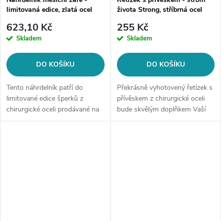
limitovaná edice, zlatá ocel
života Strong, stříbrná ocel
623,10 Kč
255 Kč
Skladem
Skladem
DO KOŠÍKU
DO KOŠÍKU
Tento náhrdelník patří do
Překrásně vyhotovený řetízek s
limitované edice šperků z
přívěskem z chirurgické oceli
chirurgické oceli prodávané na
bude skvělým doplňkem Vaší
style4.cz. Po vyprodání již
kolekce šperků. Materiál:
nebude v opakovaném prodeji.
chirurgická ocel 316L Délka
Materiál: chirurgická ocel...
řetízku: nastavitelná 45 cm +...