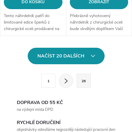
DO KOŠÍKU
ZOBRAZIT
Tento náhrdelník patří do
Překrásně vyhotovený
limitované edice šperků z
náhrdelník z chirurgické oceli
chirurgické oceli prodávané na
bude skvělým doplňkem Vaší
style4.cz. Po vyprodání již
kolekce šperků. Materiál:
nebude v opakovaném
chirurgická ocel 316LDélka
prodeji.Materiál: chirurgická
řetízku: délka cca 45 cm (+/- 1...
O
ocel...
NAČÍST 20 DALŠÍCH
v
l
S
1
26
t
á
r
d
á
DOPRAVA OD 55 KČ
a
n
na výdejní místa DPD
k
c
RYCHLÉ DORUČENÍ
o
objednávky odesíláme nejpozději následující pracovní den