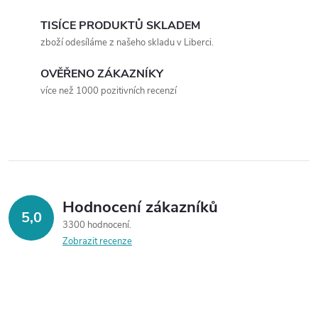
í
v
á
TISÍCE PRODUKTŮ SKLADEM
p
zboží odesíláme z našeho skladu v Liberci.
n
r
í
OVĚŘENO ZÁKAZNÍKY
v
více než 1000 pozitivních recenzí
k
y
v
ý
Hodnocení zákazníků
5,0
3300 hodnocení
p
Zobrazit recenze
i
s