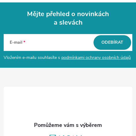
u
Mějte přehled o novinkách
a slevách
Z
á
E-mail
ODEBÍRAT
p
Vložením e-mailu souhlasíte s
podmínkami ochrany osobních údajů
a
t
í