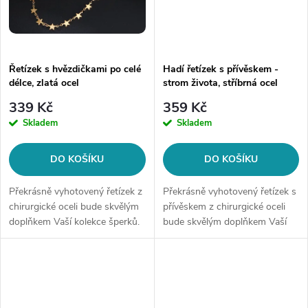
Řetízek s hvězdičkami po celé
Hadí řetízek s přívěskem -
délce, zlatá ocel
strom života, stříbrná ocel
339 Kč
359 Kč
Skladem
Skladem
DO KOŠÍKU
DO KOŠÍKU
Překrásně vyhotovený řetízek z
Překrásně vyhotovený řetízek s
chirurgické oceli bude skvělým
přívěskem z chirurgické oceli
doplňkem Vaší kolekce šperků.
bude skvělým doplňkem Vaší
Materiál: chirurgická ocel 316L
kolekce šperků. Materiál:
Délka řetízku: 50 cm Šíře...
chirurgická ocel 316L Délka
řetízku: 45 cm + 5 cm Šíře...