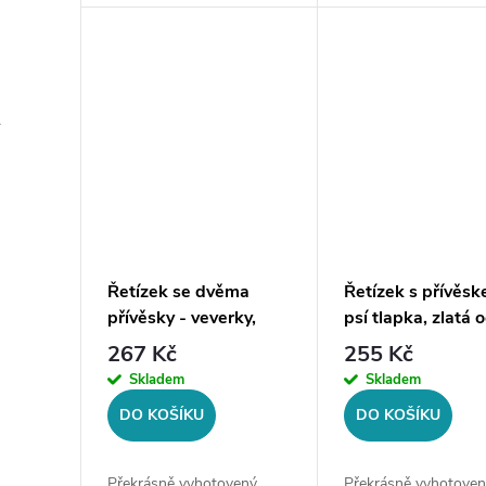
kolekce šperků.Materiál:
kolekce šperků. Mater
chirurgická ocel 316L
chirurgická ocel 316
Délka řetízku: 45 cm Šíře...
řetízku: 45 cm + 5 c
řetízku:...
r
Řetízek se dvěma
Řetízek s přívěsk
přívěsky - veverky,
psí tlapka, zlatá o
zlatá ocel
267 Kč
255 Kč
Skladem
Skladem
DO KOŠÍKU
DO KOŠÍKU
Překrásně vyhotovený
Překrásně vyhotoven