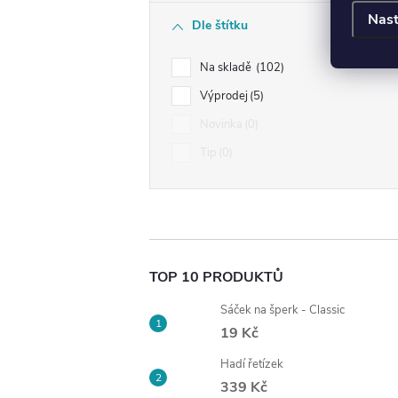
Nast
Dle štítku
Na skladě
102
Výprodej
5
Novinka
0
Tip
0
TOP 10 PRODUKTŮ
Sáček na šperk - Classic
19 Kč
Hadí řetízek
339 Kč