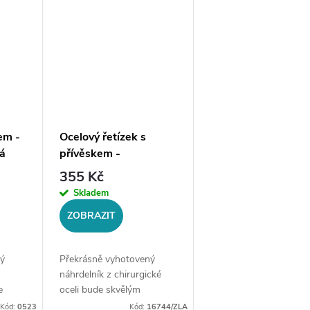
(+/- 1...
em -
Ocelový řetízek s
á
přívěskem -
tyrannosaurus Angon
355 Kč
Skladem
ZOBRAZIT
ý
Překrásně vyhotovený
náhrdelník z chirurgické
e
oceli bude skvělým
ší
doplňkem Vaší kolekce
Kód:
0523
Kód:
16744/ZLA