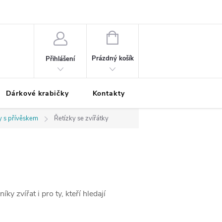
Podmínky ochrany osobních údajů
Odložená platba
Blog
Pé
NÁKUPNÍ
KOŠÍK
Prázdný košík
Přihlášení
Dárkové krabičky
Kontakty
Moje objednávka
y s přívěskem
Řetízky se zvířátky
y zvířat i pro ty, kteří hledají