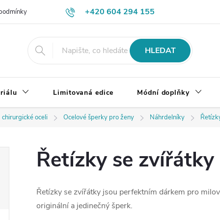
+420 604 294 155
podmínky
Výměna, vrácení a reklamace zboží
Doprava a platba
HLEDAT
riálu
Limitovaná edice
Módní doplňky
 chirurgické oceli
Ocelové šperky pro ženy
Náhrdelníky
Řetízk
Řetízky se zvířátky
Řetízky se zvířátky jsou perfektním dárkem pro milovník
originální a jedinečný šperk.