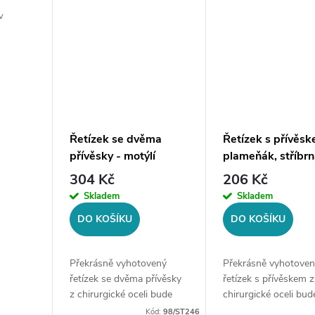
řetízku:...
řetízku: 0,9 mm...
v
Řetízek se dvěma
Řetízek s přívěsk
přívěsky - motýlí
plameňák, stříbrn
klenoty, stříbrná ocel
ocel
304 Kč
206 Kč
Skladem
Skladem
DO KOŠÍKU
DO KOŠÍKU
Překrásně vyhotovený
Překrásně vyhotoven
řetízek se dvěma přívěsky
řetízek s přívěskem z
z chirurgické oceli bude
chirurgické oceli bud
skvělým doplňkem Vaší
skvělým doplňkem Va
Kód:
98/ST246