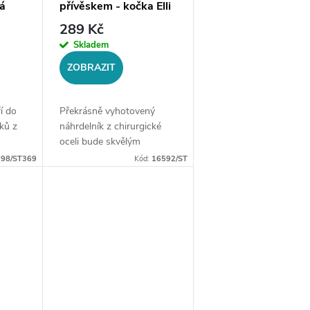
ná
přívěskem - kočka Elli
el
289 Kč
Skladem
ZOBRAZIT
í do
Překrásně vyhotovený
ků z
náhrdelník z chirurgické
oceli bude skvělým
cz. Po
doplňkem Vaší kolekce
:
98/ST369
Kód:
16592/ST
šperků. Materiál:
chirurgická ocel 316LDélka
řetízku: délka cca 45 cm
(+/- 1 cm) + 5...