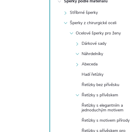
Šperky podle materiálu
t
Stříbrné šperky
r
Šperky z chirurgické oceli
a
Ocelové šperky pro ženy
Dárkové sady
n
Náhrdelníky
n
Abeceda
Hadí řetízky
í
Řetízky bez přívěsku
p
Řetízky s přívěskem
a
Řetízky s elegantním a
jednoduchým motivem
n
Řetízky s motivem přírody
Řetízky s přívěskem pro