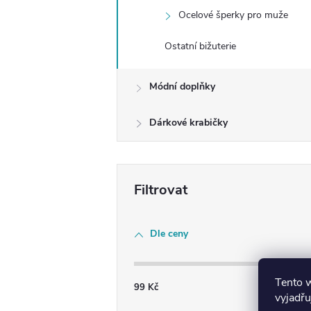
Ocelové šperky pro muže
Ostatní bižuterie
Módní doplňky
Dárkové krabičky
Dle ceny
Tento 
99
Kč
718
Kč
vyjadřu