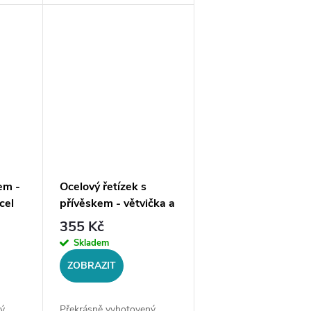
iál:
šperků. Materiál:
LDélka
chirurgická ocel 316LDélka
m Šíře
řetízku: délka cca 45 cm
(+/- 1...
em -
Ocelový řetízek s
cel
přívěskem - větvička a
pták
355 Kč
Skladem
ZOBRAZIT
ý
Překrásně vyhotovený