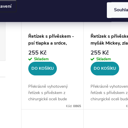
avení
Souhl
Řetízek s přívěskem -
Řetízek s přívěsk
psí tlapka a srdce,
myšák Mickey, zla
stříbrná ocel
ocel
255 Kč
255 Kč
Skladem
Skladem
DO KOŠÍKU
DO KOŠÍKU
Překrásně vyhotovený
Překrásně vyhotoven
řetízek s přívěskem z
řetízek s přívěskem z
chirurgické oceli bude
chirurgické oceli bud
skvělým doplňkem Vaší
skvělým doplňkem Va
Kód:
0865
K
kolekce šperků. Materiál:
kolekce šperků. Mater
chirurgická ocel 316LDélka
chirurgická ocel 316
řetízku: 40 cm + 5 cm Šíře
Délka řetízku: 45 cm 