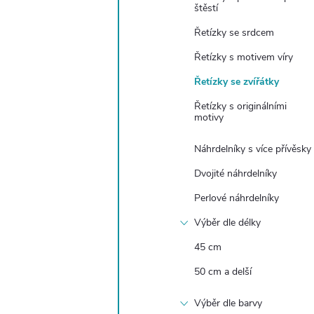
e
štěstí
Řetízky se srdcem
l
Řetízky s motivem víry
Řetízky se zvířátky
Řetízky s originálními
motivy
Náhrdelníky s více přívěsky
Dvojité náhrdelníky
Perlové náhrdelníky
Výběr dle délky
45 cm
50 cm a delší
Výběr dle barvy