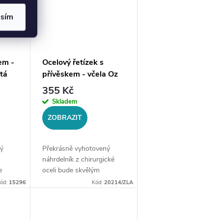
asím
em -
Ocelový řetízek s
tá
přívěskem - včela Oz
355 Kč
Skladem
ZOBRAZIT
ý
Překrásně vyhotovený
náhrdelník z chirurgické
e
oceli bude skvělým
ší
doplňkem Vaší kolekce
ód:
15296
Kód:
20214/ZLA
iál:
šperků. Materiál:
L
chirurgická ocel 316LDélka
Šíře
řetízku: délka cca 45 cm