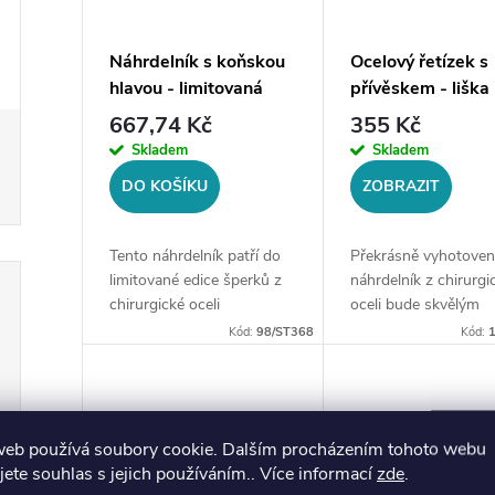
Náhrdelník s koňskou
Ocelový řetízek s
hlavou - limitovaná
přívěskem - liška
edice, zlatá ocel
667,74 Kč
355 Kč
Skladem
Skladem
DO KOŠÍKU
ZOBRAZIT
Tento náhrdelník patří do
Překrásně vyhotoven
limitované edice šperků z
náhrdelník z chirurgi
chirurgické oceli
oceli bude skvělým
prodávané na style4.cz. Po
doplňkem Vaší kolek
Kód:
98/ST368
Kód:
vyprodání již nebude
šperků. Materiál:
pravděpodobně v
chirurgická ocel 316
opakovaném
řetízku: délka cca 45
prodeji.Materiál:
5 cm (+/- 1...
web používá soubory cookie. Dalším procházením tohoto webu
chirurgická...
jete souhlas s jejich používáním.. Více informací
zde
.