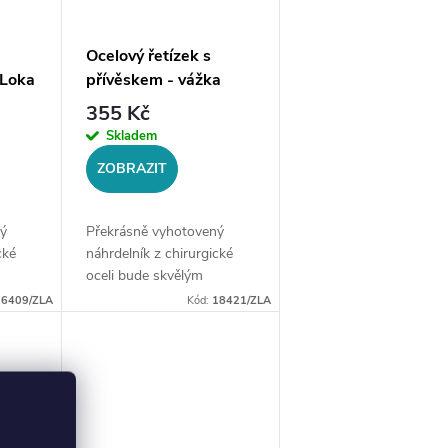
Ocelový řetízek s
 Loka
přívěskem - vážka
Northen
355 Kč
Skladem
ZOBRAZIT
ý
Překrásně vyhotovený
cké
náhrdelník z chirurgické
oceli bude skvělým
ce
doplňkem Vaší kolekce
16409/ZLA
Kód:
18421/ZLA
šperků. Materiál:
LDélka
chirurgická ocel 316LDélka
 cm +
řetízku: délka cca 45 cm
(+/- 1...