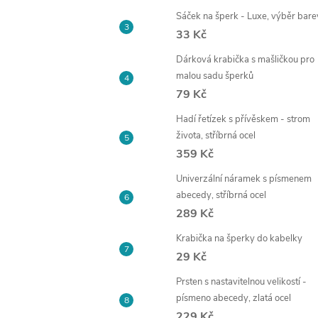
Sáček na šperk - Luxe, výběr bare
33 Kč
Dárková krabička s mašličkou pro
malou sadu šperků
79 Kč
Hadí řetízek s přívěskem - strom
života, stříbrná ocel
359 Kč
Univerzální náramek s písmenem
abecedy, stříbrná ocel
289 Kč
Krabička na šperky do kabelky
29 Kč
Prsten s nastavitelnou velikostí -
písmeno abecedy, zlatá ocel
229 Kč