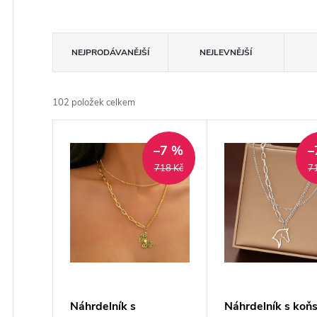
Ř
NEJPRODÁVANĚJŠÍ
NEJLEVNĚJŠÍ
a
102
položek celkem
z
V
e
–7 %
–
ý
718 Kč
7
n
p
í
i
p
s
r
p
Náhrdelník s
Náhrdelník s koň