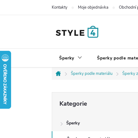
Přejít
Kontakty
Moje objednávka
Obchodní 
na
obsah
Šperky
Šperky podle mate
Šperky podle materiálu
Šperky z
Domů
P
Přeskočit
Kategorie
kategorie
o
Šperky
s