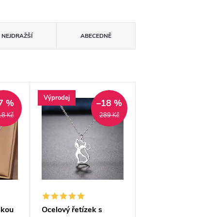
NEJDRAŽŠÍ
ABECEDNĚ
Výprodej
7 %
–18 %
18 Kč
289 Kč
skou
Ocelový řetízek s