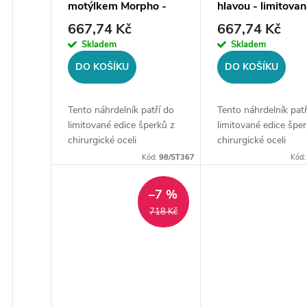
o
motýlkem Morpho -
hlavou - limitova
r
limitovaná edice, zlatá
edice, stříbrná oc
667,74 Kč
667,74 Kč
d
ocel
Skladem
Skladem
o
DO KOŠÍKU
DO KOŠÍKU
u
d
k
Tento náhrdelník patří do
Tento náhrdelník patř
u
limitované edice šperků z
limitované edice šper
t
chirurgické oceli
chirurgické oceli
prodávané na style4.cz. Po
prodávané na style4.
k
Kód:
98/ST367
Kód
vyprodání již nebude
vyprodání již nebude
ů
pravděpodobně v
pravděpodobně v
t
–7 %
opakovaném
opakovaném
718 Kč
prodeji.Materiál:
prodeji.Materiál:
ů
chirurgická...
chirurgická...