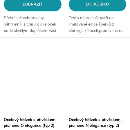
ZOBRAZIT
DO KOŠÍKU
Překrásně vyhotovený
Tento náhrdelník patří do
náhrdelník z chirurgické oceli
limitované edice šperků z
bude skvělým doplňkem Vaší
chirurgické oceli prodávané na
kolekce šperků. Materiál:
style4.cz. Po vyprodání již
chirurgická ocel 316LDélka
nebude v opakovaném
řetízku: délka cca 45 cm (+/- 1...
prodeji.Materiál: chirurgická
ocel...
Ocelový řetízek s přívěskem -
Ocelový řetízek s přívěskem -
písmeno O elegance (typ 2)
písmeno N elegance (typ 2)