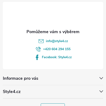
t
í
info
@
style4.cz
+420 604 294 155
Facebook: Style4.cz
Informace pro vás
Style4.cz