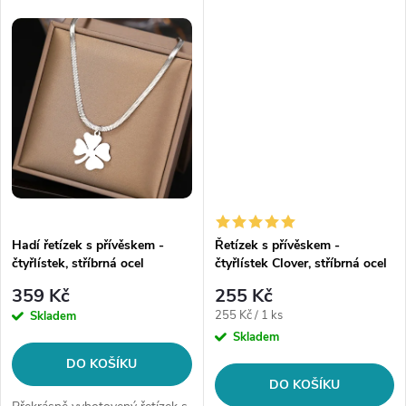
t
chirurgická ocel 316L Délka
chirurgická ocel 316L Délka
t
řetízku: 45 cm Šíře řetízku: 0,9
řetízku: 45 cm + 5 cm Šíře...
ů
mm...
ů
Hadí řetízek s přívěskem -
Řetízek s přívěskem -
čtyřlístek, stříbrná ocel
čtyřlístek Clover, stříbrná ocel
359 Kč
255 Kč
Měrná
255 Kč / 1 ks
Skladem
cena:
Skladem
DO KOŠÍKU
DO KOŠÍKU