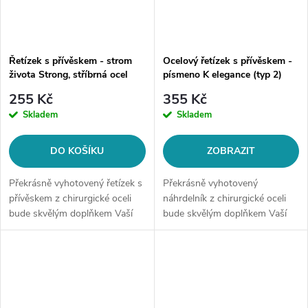
Řetízek s přívěskem - strom
Ocelový řetízek s přívěskem -
života Strong, stříbrná ocel
písmeno K elegance (typ 2)
255 Kč
355 Kč
Skladem
Skladem
DO KOŠÍKU
ZOBRAZIT
Překrásně vyhotovený řetízek s
Překrásně vyhotovený
přívěskem z chirurgické oceli
náhrdelník z chirurgické oceli
bude skvělým doplňkem Vaší
bude skvělým doplňkem Vaší
kolekce šperků. Materiál:
kolekce šperků. Materiál:
chirurgická ocel 316L Délka
chirurgická ocel 316LDélka
řetízku: nastavitelná 45 cm +...
řetízku: délka cca 45 cm (+/- 1...