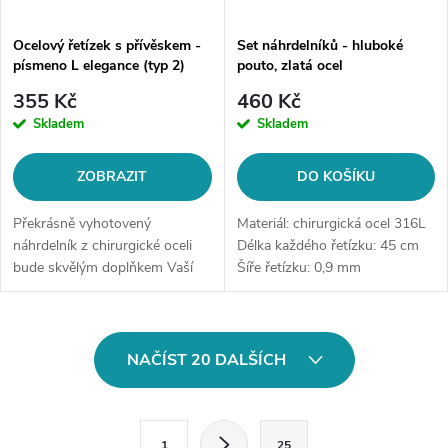
Ocelový řetízek s přívěskem -
Set náhrdelníků - hluboké
písmeno L elegance (typ 2)
pouto, zlatá ocel
355 Kč
460 Kč
Skladem
Skladem
ZOBRAZIT
DO KOŠÍKU
Překrásně vyhotovený
Materiál: chirurgická ocel 316L
náhrdelník z chirurgické oceli
Délka každého řetízku: 45 cm
bude skvělým doplňkem Vaší
Šíře řetízku: 0,9 mm
kolekce šperků. Materiál:
Význam: Nápis "Not sisters by
chirurgická ocel 316LDélka
blood, but sisters by heart"
řetízku: délka cca 45 cm (+/- 1...
znamená v překladu "Ne...
O
NAČÍST 20 DALŠÍCH
v
l
S
1
25