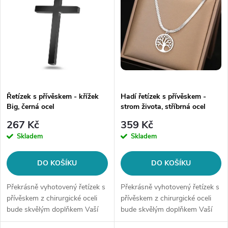
e
p
n
i
í
s
p
p
Řetízek s přívěskem - křížek
Hadí řetízek s přívěskem -
r
Big, černá ocel
strom života, stříbrná ocel
r
o
267 Kč
359 Kč
o
Skladem
Skladem
d
d
DO KOŠÍKU
DO KOŠÍKU
u
u
Překrásně vyhotovený řetízek s
Překrásně vyhotovený řetízek s
k
přívěskem z chirurgické oceli
přívěskem z chirurgické oceli
bude skvělým doplňkem Vaší
bude skvělým doplňkem Vaší
k
kolekce šperků. Materiál:
kolekce šperků. Materiál: