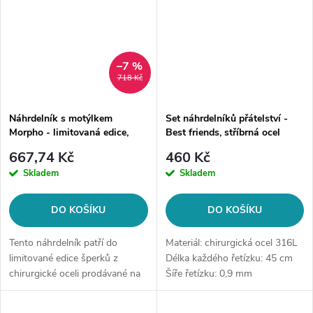
–7 %
718 Kč
Náhrdelník s motýlkem
Set náhrdelníků přátelství -
Morpho - limitovaná edice,
Best friends, stříbrná ocel
zlatá ocel
667,74 Kč
460 Kč
Skladem
Skladem
DO KOŠÍKU
DO KOŠÍKU
Tento náhrdelník patří do
Materiál: chirurgická ocel 316L
limitované edice šperků z
Délka každého řetízku: 45 cm
chirurgické oceli prodávané na
Šíře řetízku: 0,9 mm
style4.cz. Po vyprodání již
Přívěsek: 1x půlené srdce s
nebude pravděpodobně v
nápisem best, 1x půlené srdce