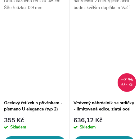
Délka každého řetízku: 45 cm
náhrdelník z chirurgické oceli
Šíře řetízku: 0,9 mm
bude skvělým doplňkem Vaší
Přívěsek: 1x půlené srdce s
kolekce šperků. Materiál:
nápisem best, 1x půlené srdce
chirurgická ocel 316LDélka
s nápisem friends. ...
řetízku: délka cca 45 cm (+/- 1...
–7 %
684 Kč
Ocelový řetízek s přívěskem -
Vrstvený náhrdelník se srdíčky
písmeno U elegance (typ 2)
- limitovaná edice, zlatá ocel
355 Kč
636,12 Kč
Skladem
Skladem