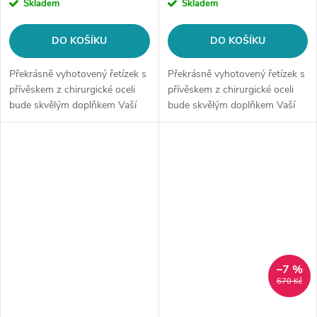
Skladem
Skladem
DO KOŠÍKU
DO KOŠÍKU
Překrásně vyhotovený řetízek s
Překrásně vyhotovený řetízek s
přívěskem z chirurgické oceli
přívěskem z chirurgické oceli
bude skvělým doplňkem Vaší
bude skvělým doplňkem Vaší
kolekce šperků. Materiál:
kolekce šperků. Materiál:
chirurgická ocel 316L Délka
chirurgická ocel 316L Délka
řetízku: 42 + 5 cm Šíře řetízku:...
řetízku: 45 cm + 5 cm Šíře
řetízku:...
–7 %
670 Kč