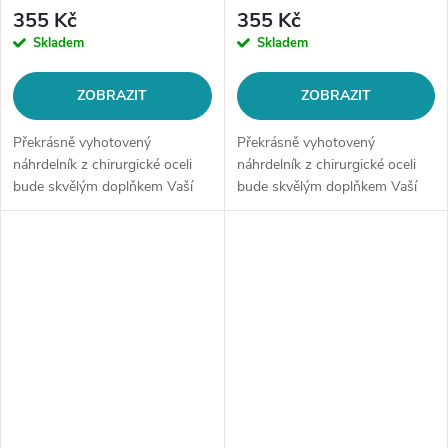
355 Kč
355 Kč
Skladem
Skladem
ZOBRAZIT
ZOBRAZIT
Překrásně vyhotovený
Překrásně vyhotovený
náhrdelník z chirurgické oceli
náhrdelník z chirurgické oceli
bude skvělým doplňkem Vaší
bude skvělým doplňkem Vaší
kolekce šperků. Materiál:
kolekce šperků. Materiál:
chirurgická ocel 316LDélka
chirurgická ocel 316LDélka
řetízku: délka cca 45 cm (+/- 1...
řetízku: délka cca 45 cm (+/- 1...