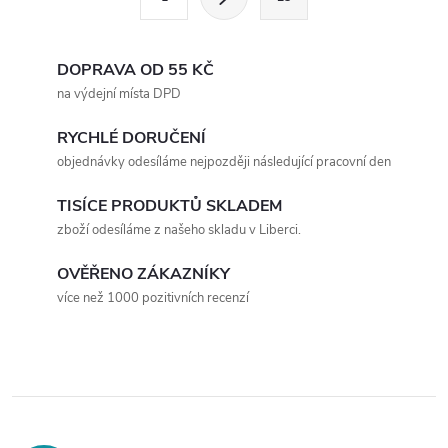
t
á
r
d
á
DOPRAVA OD 55 KČ
a
n
na výdejní místa DPD
k
c
RYCHLÉ DORUČENÍ
o
objednávky odesíláme nejpozději následující pracovní den
í
v
á
TISÍCE PRODUKTŮ SKLADEM
p
zboží odesíláme z našeho skladu v Liberci.
n
r
í
OVĚŘENO ZÁKAZNÍKY
v
více než 1000 pozitivních recenzí
k
y
v