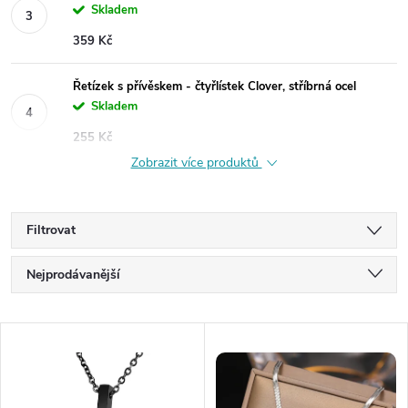
Skladem
359 Kč
Řetízek s přívěskem - čtyřlístek Clover, stříbrná ocel
Skladem
255 Kč
Zobrazit více produktů
Filtrovat
Ř
Nejprodávanější
a
Nejlevnější
V
Nejdražší
z
ý
Abecedně