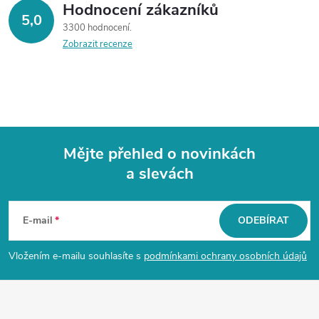
ý
Hodnocení zákazníků
5,0
3300 hodnocení
p
Zobrazit recenze
i
s
u
Mějte přehled o novinkách
a slevách
Z
á
E-mail
ODEBÍRAT
p
Vložením e-mailu souhlasíte s
podmínkami ochrany osobních údajů
a