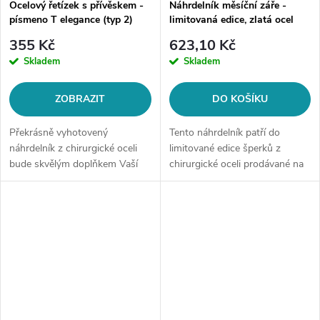
Ocelový řetízek s přívěskem -
Náhrdelník měsíční záře -
písmeno T elegance (typ 2)
limitovaná edice, zlatá ocel
355 Kč
623,10 Kč
Skladem
Skladem
ZOBRAZIT
DO KOŠÍKU
Překrásně vyhotovený
Tento náhrdelník patří do
náhrdelník z chirurgické oceli
limitované edice šperků z
bude skvělým doplňkem Vaší
chirurgické oceli prodávané na
kolekce šperků. Materiál:
style4.cz. Po vyprodání již
chirurgická ocel 316LDélka
nebude v opakovaném prodeji.
řetízku: délka cca 45 cm (+/- 1...
Materiál: chirurgická ocel...