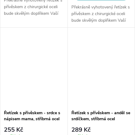
Překrásně vyhotovený řetízek s
přívěskem z chirurgické oceli
Překrásně vyhotovený řetízek s
bude skvělým doplňkem Vaší
přívěskem z chirurgické oceli
kolekce šperků. Materiál:
bude skvělým doplňkem Vaší
chirurgická ocel 316L Délka
kolekce
řetízku: 40 cm + 5 cm Šíře...
šperků.Materiál: chirurgická ocel
316LDélka řetízku: 45 cm + 5
cmŠíře...
Řetízek s přívěskem - srdce s
Řetízek s přívěskem - anděl se
nápisem mama, stříbrná ocel
srdíčkem, stříbrná ocel
255 Kč
289 Kč