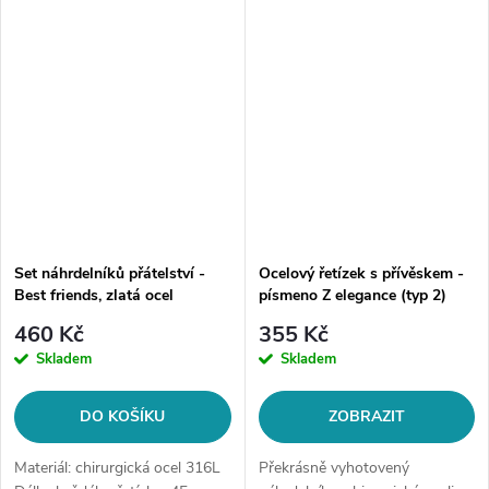
opakovaném prodeji.Materiál:
s nápisem friends. ...
chirurgická...
Set náhrdelníků přátelství -
Ocelový řetízek s přívěskem -
Best friends, zlatá ocel
písmeno Z elegance (typ 2)
460 Kč
355 Kč
Skladem
Skladem
DO KOŠÍKU
ZOBRAZIT
Materiál: chirurgická ocel 316L
Překrásně vyhotovený