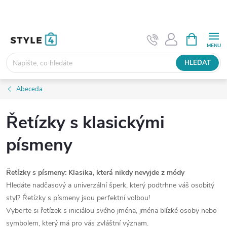
Přejít
na
obsah
NÁKUPNÍ
KOŠÍK
HLEDAT
Abeceda
Řetízky s klasickými
písmeny
Řetízky s písmeny: Klasika, která nikdy nevyjde z módy
Hledáte nadčasový a univerzální šperk, který podtrhne váš osobitý
styl? Řetízky s písmeny jsou perfektní volbou!
Vyberte si řetízek s iniciálou svého jména,
jména blízké osoby nebo
symbolem,
který má pro vás zvláštní význam.