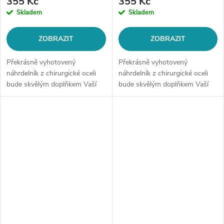
355 Kč
355 Kč
Skladem
Skladem
ZOBRAZIT
ZOBRAZIT
Překrásně vyhotovený
Překrásně vyhotovený
náhrdelník z chirurgické oceli
náhrdelník z chirurgické oceli
bude skvělým doplňkem Vaší
bude skvělým doplňkem Vaší
kolekce šperků. Materiál:
kolekce šperků. Materiál:
chirurgická ocel 316LDélka
chirurgická ocel 316LDélka
řetízku: délka cca 45 cm (+/- 1...
řetízku: délka cca 45 cm (+/- 1...