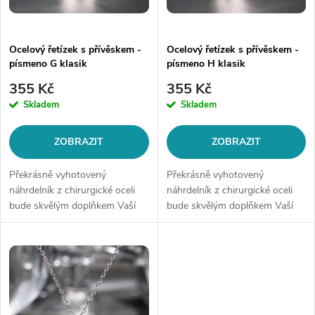
s
p
p
Ocelový řetízek s přívěskem -
Ocelový řetízek s přívěskem -
r
písmeno G klasik
písmeno H klasik
r
o
355 Kč
355 Kč
o
Skladem
Skladem
d
d
ZOBRAZIT
ZOBRAZIT
u
u
Překrásně vyhotovený
Překrásně vyhotovený
k
náhrdelník z chirurgické oceli
náhrdelník z chirurgické oceli
bude skvělým doplňkem Vaší
bude skvělým doplňkem Vaší
k
kolekce šperků. Materiál:
kolekce šperků. Materiál:
t
chirurgická ocel 316LDélka
chirurgická ocel 316LDélka
t
řetízku: délka cca 45 cm (+/- 1...
řetízku: délka cca 45 cm (+/- 1...
ů
ů