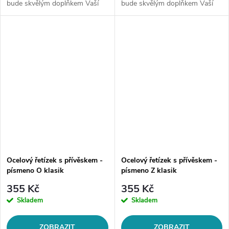
bude skvělým doplňkem Vaší
bude skvělým doplňkem Vaší
kolekce šperků. Materiál:
kolekce šperků. Materiál:
chirurgická ocel 316LDélka
chirurgická ocel 316LDélka
řetízku: délka cca 45 cm (+/- 1...
řetízku: délka cca 45 cm (+/- 1...
Ocelový řetízek s přívěskem -
Ocelový řetízek s přívěskem -
písmeno O klasik
písmeno Z klasik
355 Kč
355 Kč
Skladem
Skladem
ZOBRAZIT
ZOBRAZIT