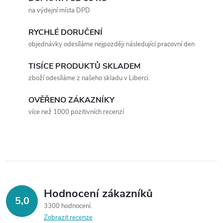
v
na výdejní místa DPD
l
RYCHLÉ DORUČENÍ
á
objednávky odesíláme nejpozději následující pracovní den
d
TISÍCE PRODUKTŮ SKLADEM
a
zboží odesíláme z našeho skladu v Liberci.
c
OVĚŘENO ZÁKAZNÍKY
více než 1000 pozitivních recenzí
í
p
r
v
Hodnocení zákazníků
k
5,0
3300 hodnocení
y
Zobrazit recenze