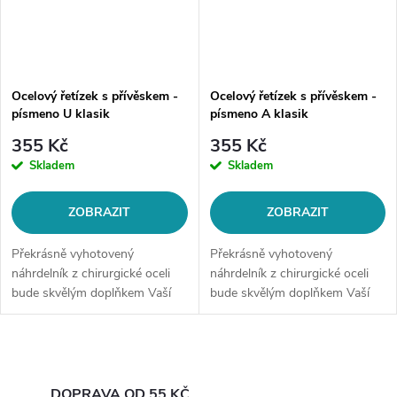
Ocelový řetízek s přívěskem -
Ocelový řetízek s přívěskem -
písmeno U klasik
písmeno A klasik
355 Kč
355 Kč
Skladem
Skladem
ZOBRAZIT
ZOBRAZIT
Překrásně vyhotovený
Překrásně vyhotovený
náhrdelník z chirurgické oceli
náhrdelník z chirurgické oceli
bude skvělým doplňkem Vaší
bude skvělým doplňkem Vaší
kolekce šperků. Materiál:
kolekce šperků. Materiál:
chirurgická ocel 316LDélka
chirurgická ocel 316LDélka
řetízku: délka cca 45 cm (+/- 1...
řetízku: délka cca 45 cm (+/- 1...
O
DOPRAVA OD 55 KČ