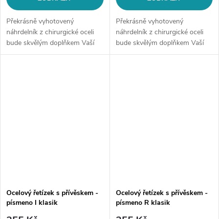
Překrásně vyhotovený
Překrásně vyhotovený
náhrdelník z chirurgické oceli
náhrdelník z chirurgické oceli
bude skvělým doplňkem Vaší
bude skvělým doplňkem Vaší
kolekce šperků. Materiál:
kolekce šperků. Materiál:
chirurgická ocel 316LDélka
chirurgická ocel 316LDélka
řetízku: délka cca 45 cm (+/- 1...
řetízku: délka cca 45 cm (+/- 1...
Ocelový řetízek s přívěskem -
Ocelový řetízek s přívěskem -
písmeno I klasik
písmeno R klasik