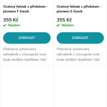
Ocelový řetízek s přívěskem -
Ocelový řetízek s přívěskem -
písmeno F klasik
písmeno E klasik
355 Kč
355 Kč
Skladem
Skladem
ZOBRAZIT
ZOBRAZIT
Překrásně vyhotovený
Překrásně vyhotovený
náhrdelník z chirurgické oceli
náhrdelník z chirurgické oceli
bude skvělým doplňkem Vaší
bude skvělým doplňkem Vaší
kolekce šperků. Materiál:
kolekce šperků. Materiál:
chirurgická ocel 316LDélka
chirurgická ocel 316LDélka
řetízku: délka cca 45 cm (+/- 1...
řetízku: délka cca 45 cm (+/- 1...