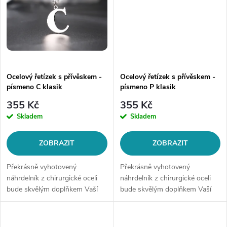
Ocelový řetízek s přívěskem -
Ocelový řetízek s přívěskem -
písmeno C klasik
písmeno P klasik
355 Kč
355 Kč
Skladem
Skladem
ZOBRAZIT
ZOBRAZIT
Překrásně vyhotovený
Překrásně vyhotovený
náhrdelník z chirurgické oceli
náhrdelník z chirurgické oceli
bude skvělým doplňkem Vaší
bude skvělým doplňkem Vaší
kolekce šperků. Materiál:
kolekce šperků. Materiál:
chirurgická ocel 316LDélka
chirurgická ocel 316LDélka
řetízku: délka cca 45 cm (+/- 1...
řetízku: délka cca 45 cm (+/- 1...